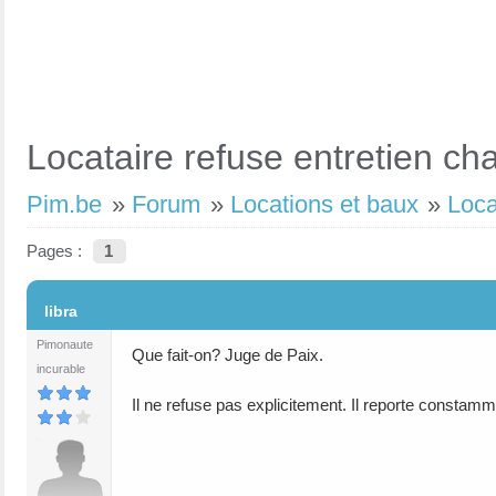
Locataire refuse entretien cha
Pim.be
»
Forum
»
Locations et baux
»
Loca
Pages :
1
#1
libra
Pimonaute
Que fait-on? Juge de Paix.
incurable
Il ne refuse pas explicitement. Il reporte constamm