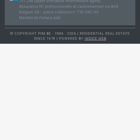
101.248 (agent immobilier intermédiaire agréé).
Assurance RC professionnelle et cautionnement via AXA
Belgium SA – police collective n° 730.390.160
Membre de Federia asbl
© COPYRIGHT PIM.BE - 1996 - 2026 | RESIDENTIAL REAL-ESTATE
SINCE 1978 | POWERED BY
INSIDE WEB