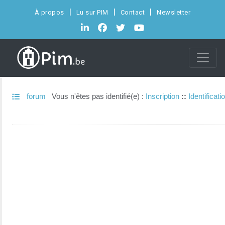
À propos
Lu sur PIM
Contact
Newsletter
forum
Vous n'êtes pas identifié(e) :
Inscription
::
Identificati