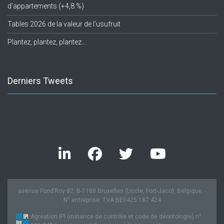
d’appartements (+4,8 %)
Tables 2026 de la valeur de l’usufruit
Plantez, plantez, plantez…
Derniers Tweets
Twitter feed is not available at the moment.
avenue Fond’Roy 82, B-1180 Bruxelles (Uccle, Fort-Jaco), Belgique. -
N° entreprise: TVA BE0425.187.424
Agréation IPI (instance de contrôle et code de déontologie) n°