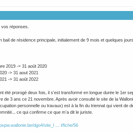
 vos réponses.
'un bail de résidence principale, initialement de 9 mois et quelques jou
re 2019 -> 31 août 2020
2020 -> 31 aout 2021
2021 -> 31 août 2022
ant été prorogé deux fois, il s'est transformé en longue durée le 1er s
re de 3 ans ce 21 novembre. Après avoir consulté le site de la Walloni
cupation personnelle ou travaux) est à la fin du triennat qui vient de
mnité... ce qui confirme ce que m'a dit le juriste.
mpspw.wallonie.be/dgo4/site_l … l/fiche/56