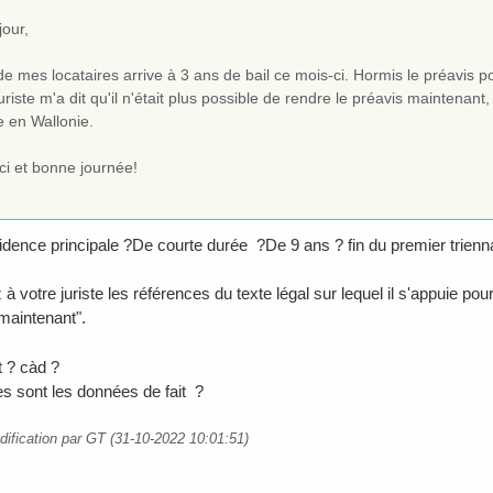
jour,
e mes locataires arrive à 3 ans de bail ce mois-ci. Hormis le préavis 
uriste m'a dit qu'il n'était plus possible de rendre le préavis maintenan
e en Wallonie.
ci et bonne journée!
sidence principale ?De courte durée ?De 9 ans ? fin du premier trienna
votre juriste les références du texte légal sur lequel il s'appuie pour 
 maintenant".
 ? càd ?
les sont les données de fait ?
dification par GT (31-10-2022 10:01:51)