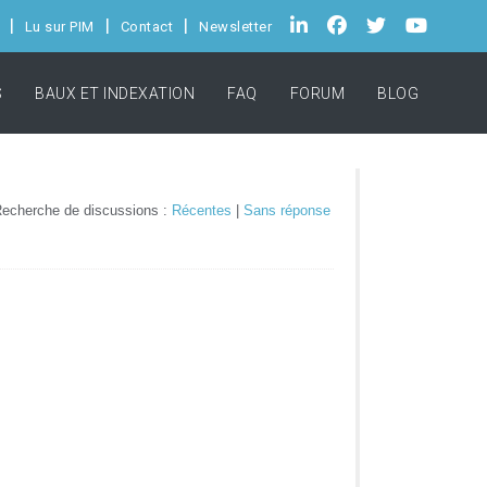
Lu sur PIM
Contact
Newsletter
S
BAUX ET INDEXATION
FAQ
FORUM
BLOG
echerche de discussions :
Récentes
|
Sans réponse