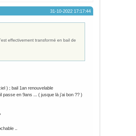
31-10-2022 17:17:44
’est effectivement transformé en bail de
el ) ; bail 1an renouvelable
l passe en 9ans ... ( jusque là j'ai bon ?? )
?
ochable ..