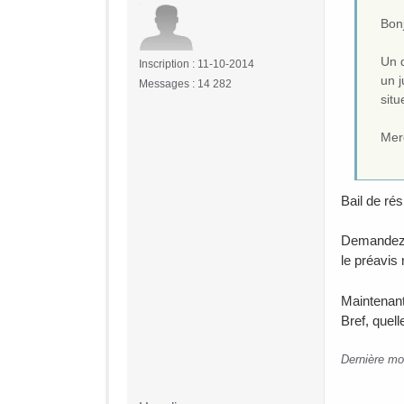
Bon
Un d
Inscription : 11-10-2014
un j
Messages : 14 282
situ
Mer
Bail de ré
Demandez à 
le préavis
Maintenant
Bref, quel
Dernière mo