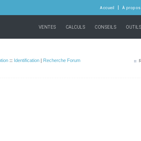
Accueil
À propos
VENTES
CALCULS
CONSEILS
OUTIL
ption
::
Identification
|
Recherche Forum
R