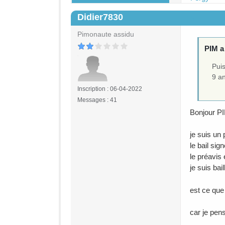
Didier7830
#6
Pimonaute assidu
PIM a 
Puis
9 an
Inscription : 06-04-2022
Messages : 41
Bonjour PI
je suis un
le bail sig
le préavis 
je suis bai
est ce que
car je pens