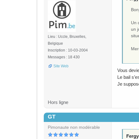
Bon
Un d
un j
situ
Lieu : Uccle, Bruxelles,
Belgique
Mer
Inscription : 10-03-2004
Messages : 18 430
Site Web
Vous devie
Le bail s’e
Je suppose 
Hors ligne
GT
#3
Pimonaute non modérable
Fergy 