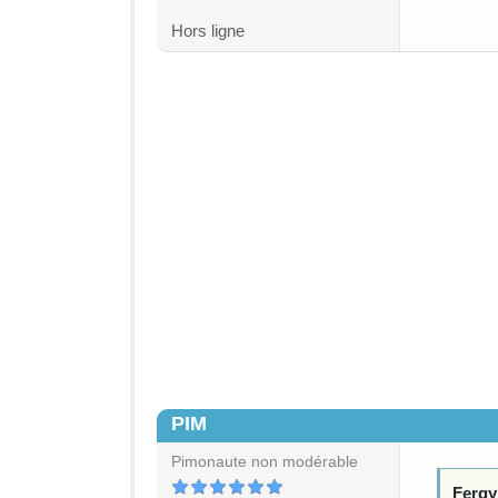
Hors ligne
PIM
#2
Pimonaute non modérable
Fergy 