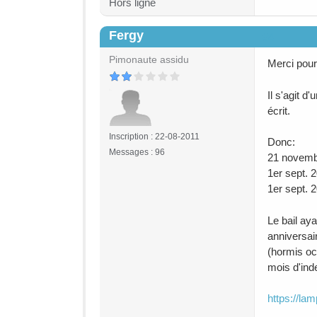
Hors ligne
Fergy
#4
Pimonaute assidu
Merci pour
Il s'agit d
écrit.
Inscription : 22-08-2011
Donc:
Messages : 96
21 novemb
1er sept. 
1er sept. 
Le bail ay
anniversai
(hormis oc
mois d'inde
https://la