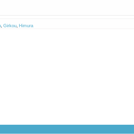
u
,
Girkou
,
Himura