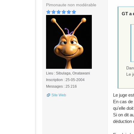
Pimonaute non modérable
GT a é
Dans
Lieu : Sibulaga, Onatawani
Le j
Inscription : 25-05-2004
Messages : 25 216
Le juge es
Site Web
En cas de 
qu'elle doit
Si on dit a
déduction 