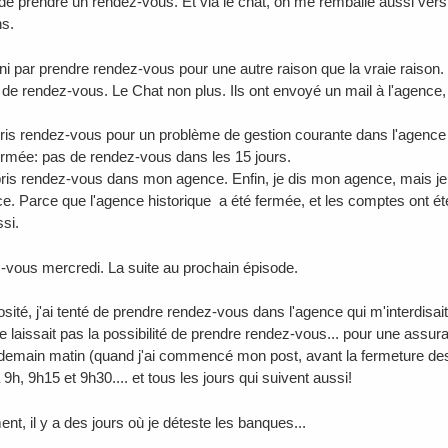
 de prendre un rendez-vous. Et via le chat, on me remballe aussi vers 
s.
fini par prendre rendez-vous pour une autre raison que la vraie raison
de rendez-vous. Le Chat non plus. Ils ont envoyé un mail à l'agence, e
pris rendez-vous pour un problème de gestion courante dans l'agence
ermée: pas de rendez-vous dans les 15 jours.
i pris rendez-vous dans mon agence. Enfin, je dis mon agence, mais je 
. Parce que l'agence historique a été fermée, et les comptes ont ét
si.
z-vous mercredi. La suite au prochain épisode.
osité, j'ai tenté de prendre rendez-vous dans l'agence qui m'interdisa
 laissait pas la possibilité de prendre rendez-vous... pour une assuran
demain matin (quand j'ai commencé mon post, avant la fermeture des 
9h, 9h15 et 9h30.... et tous les jours qui suivent aussi!
nt, il y a des jours où je déteste les banques...