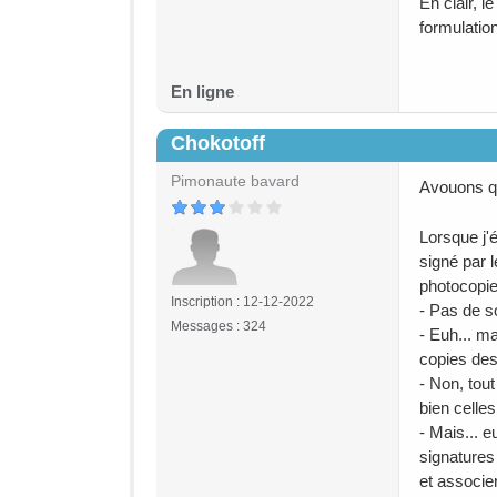
En clair, l
formulatio
En ligne
Chokotoff
#22
Pimonaute bavard
Avouons que
Lorsque j'
signé par l
photocopie
Inscription : 12-12-2022
- Pas de s
Messages : 324
- Euh... ma
copies des
- Non, tou
bien celle
- Mais... e
signatures 
et associe