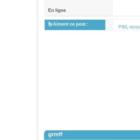
En ligne
Aiment ce post :
PIM
,
rexo
grmff
#21