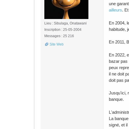
une garanti
ailleurs
. E
En 2004, l
Lieu : Sibulaga, Onatawani
habitude, 
Inscription : 25-05-2004
Messages : 25 216
En 2011, B
Site Web
En 2022, el
bazar pas 
peux repre
il ne doit
doit pas pa
Jusqu'ici,
banque.
L'administ
La banque e
signé, et i