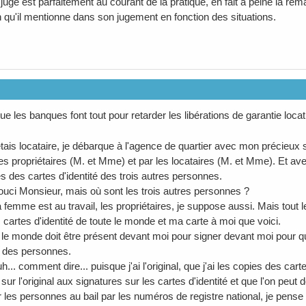
e juge est parfaitement au courant de la pratique, en fait à peine la re
n qu'il mentionne dans son jugement en fonction des situations.
 les banques font tout pour retarder les libérations de garantie locat
étais locataire, je débarque à l'agence de quartier avec mon précieux s
es propriétaires (M. et Mme) et par les locataires (M. et Mme). Et avec
s des cartes d'identité des trois autres personnes.
ouci Monsieur, mais où sont les trois autres personnes ?
 femme est au travail, les propriétaires, je suppose aussi. Mais tout le 
 cartes d'identité de toute le monde et ma carte à moi que voici.
t le monde doit être présent devant moi pour signer devant moi pour qu
s des personnes.
uh... comment dire... puisque j'ai l'original, que j'ai les copies des car
sur l'original aux signatures sur les cartes d'identité et que l'on peu
r les personnes au bail par les numéros de registre national, je pense