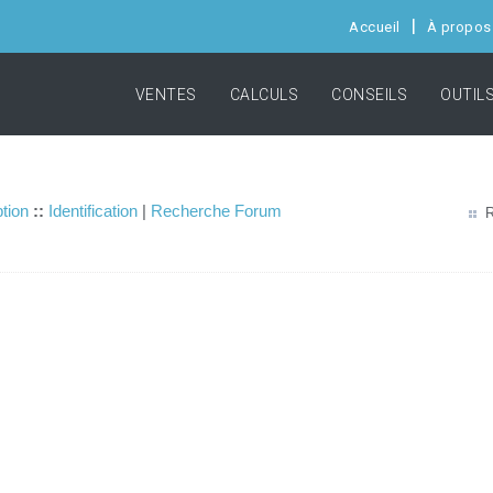
Accueil
À propos
VENTES
CALCULS
CONSEILS
OUTIL
ption
::
Identification
|
Recherche Forum
R