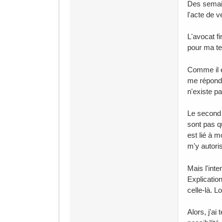
Des semai
l'acte de 
L'avocat f
pour ma te
Comme il e
me répondr
n'existe p
Le second 
sont pas q
est lié à 
m'y autoris
Mais l'inte
Explicatio
celle-là. L
Alors, j'a