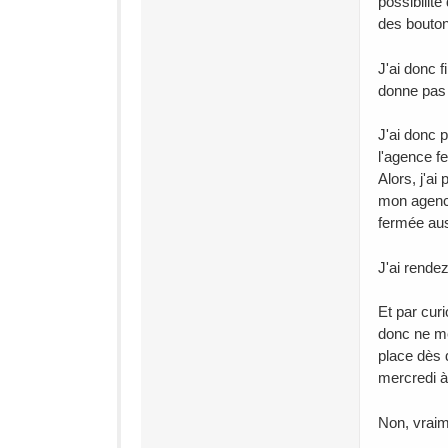
possibilité
des bouton
J'ai donc 
donne pas 
J'ai donc 
l'agence f
Alors, j'a
mon agence
fermée aus
J'ai rende
Et par curi
donc ne me
place dès 
mercredi à 
Non, vraime