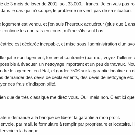
e de 3 mois de loyer de 2001, soit 33.000... francs. Je en vais pas redé
t dans le cas qui m'occupe, le problème ne vient pas de sa situation.
e logement est vendu, et j'en suis l'heureux acquéreur (plus que 1 a
je continue les contrats en cours, même s'ils sont bas.
éatrice est déclarée incapable, et mise sous l'administration d'un avo
le quitte son logement, forcée et contrainte (par moi, voyez l'ailleur
possible à évacuer, un nettoyage important et un peu de travaux. Nou
ndre le logement en l'état, et garder 750€ sur la garantie locative e
 pas demander des devis de déblaiements, des devis de nettoyage etc. E
yer des frais d'indisponibilité.
 rien que de très classique me direz vous. Oui, mais non. C'est ici q
rateur demande à la banque de libérer la garantie à mon profit.
nvoie, par mail, le formulaire à remplir par propriétaire et locataire. I
l l'envoie à la banque.