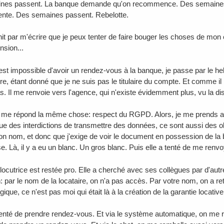
nes passent. La banque demande qu'on recommence. Des semaines
vente. Des semaines passent. Rebelotte.
init par m'écrire que je peux tenter de faire bouger les choses de mon 
nsion...
st impossible d'avoir un rendez-vous à la banque, je passe par le hel
e, étant donné que je ne suis pas le titulaire du compte. Et comme il 
as. Il me renvoie vers l'agence, qui n'existe évidemment plus, vu la d
me répond la même chose: respect du RGPD. Alors, je me prends au
ue des interdictions de transmettre des données, ce sont aussi des obl
mon nom, et donc que j'exige de voir le document en possession de la
e. Là, il y a eu un blanc. Un gros blanc. Puis elle a tenté de me renvo
rlocutrice est restée pro. Elle a cherché avec ses collègues par d'autr
n: par le nom de la locataire, on n'a pas accès. Par votre nom, on a re
ogique, ce n'est pas moi qui était là à la création de la garantie locative
i tenté de prendre rendez-vous. Et via le système automatique, on me re