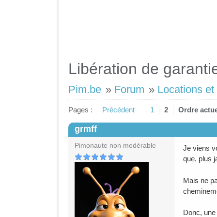
Libération de garanti
Pim.be
»
Forum
»
Locations et
Pages :
Précédent
1
2
Ordre actue
grmff
#1
Pimonaute non modérable
Je viens vo
que, plus 
Mais ne pa
chemineme
Donc, une 