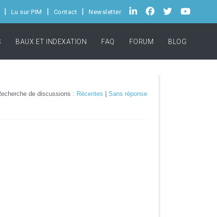
Lu sur PIM
Contact
Newsletter
S
BAUX ET INDEXATION
FAQ
FORUM
BLOG
echerche de discussions :
Récentes
|
Sans réponse