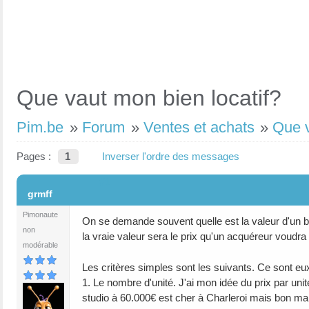
Que vaut mon bien locatif?
Pim.be
»
Forum
»
Ventes et achats
»
Que v
Pages :
1
Inverser l'ordre des messages
#1
grmff
Pimonaute
On se demande souvent quelle est la valeur d'un bien
non
la vraie valeur sera le prix qu'un acquéreur voudra 
modérable
Les critères simples sont les suivants. Ce sont eux
1. Le nombre d'unité. J'ai mon idée du prix par unit
studio à 60.000€ est cher à Charleroi mais bon ma