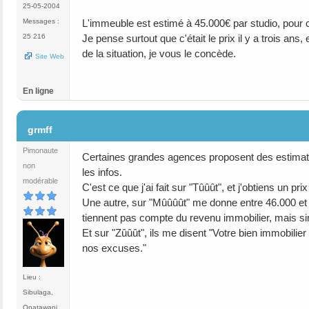
25-05-2004
L'immeuble est estimé à 45.000€ par studio, pour
Messages :
Je pense surtout que c'était le prix il y a trois ans,
25 216
de la situation, je vous le concède.
Site Web
En ligne
#4
grmff
Pimonaute
Certaines grandes agences proposent des estimateu
non
les infos.
modérable
C'est ce que j'ai fait sur "Tûûût", et j'obtiens un
Une autre, sur "Mûûûût" me donne entre 46.000 et 6
tiennent pas compte du revenu immobilier, mais sim
Et sur "Zûûût", ils me disent "Votre bien immobilier
nos excuses."
Lieu :
Sibulaga,
Onatawani