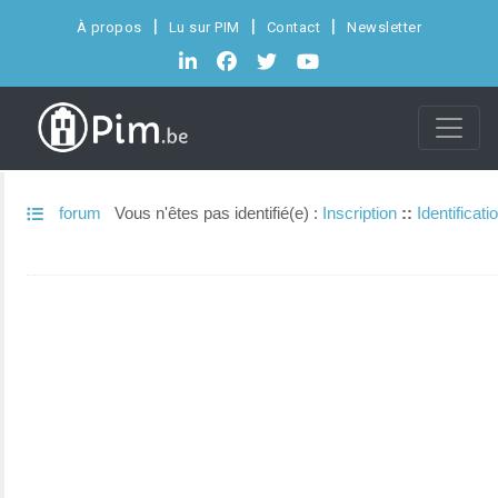
À propos
Lu sur PIM
Contact
Newsletter
forum
Vous n'êtes pas identifié(e) :
Inscription
::
Identificati