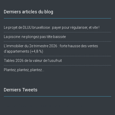
Derniers articles du blog
Le projet de DLUU bruxelloise : payer pour régulariser, et vite !
La piscine: ne plongez pas tête baissée
L’immobilier du 2e trimestre 2026 : forte hausse des ventes
d’appartements (+4,8 %)
Tables 2026 de la valeur de l’usufruit
Plantez, plantez, plantez…
Derniers Tweets
Twitter feed is not available at the moment.