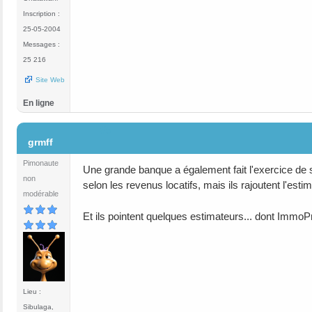
Inscription :
25-05-2004
Messages :
25 216
Site Web
En ligne
#5
grmff
Pimonaute
Une grande banque a également fait l'exercice de 
non
selon les revenus locatifs, mais ils rajoutent l'esti
modérable
Et ils pointent quelques estimateurs... dont ImmoP
Lieu :
Sibulaga,