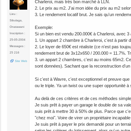
Charleroi, mais très bon marché à LLN.
2. Le prix au m2. J'ai mon idée du prix au m2 selon l
3. Le rendement locatif brut. Je sais qu'un rendem
Lieu :
Sibulaga,
Exemple:
Onatawani
Si un bien est vendu 200.000€ à Charleroi, avec 3
Inscription :
1. Un appart 2 chambre à Charleroi, c'est à partir 
25-05-2004
2. Le loyer de 650€ est réaliste (ce n'est pas toujo
Messages :
rendement brut de 3x12x650 / 200.000 = 11.7%. Très
25 216
3. un appart 2 chambres, c'est au moins 65m2. Cela
Site Web
sont données). Sachant que la reconstruction d'un
Si c'est à Wavre, c'est exceptionnel et preuve que 
ou le triple. Ya un twist ou une super opportunité à s
Au delà de ces critères et de ces méthodes simples, 
Je suis prêt à payer un garage le double de sa valeu
suis prêt à mettre 30 à 50% de plus. Parce que c'es
"chez moi". Voire de virer un propriétaire incapable
Je suis prêt à payer le prix demandé pour un terra
selon les critères du lotissement, alors qu'un autr