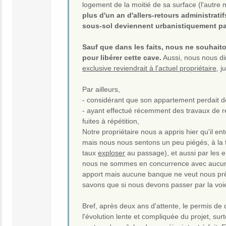
logement de la moitié de sa surface (l'autre 
plus d'un an d'allers-retours administrati
sous-sol deviennent urbanistiquement par
Sauf que dans les faits, nous ne souhaito
pour libérer cette cave.
Aussi, nous nous dir
exclusive reviendrait à l'actuel propriétaire
, 
Par ailleurs,
- considérant que son appartement perdait de 
- ayant effectué récemment des travaux de ré
fuites à répétition,
Notre propriétaire nous a appris hier qu'il e
mais nous nous sentons un peu piégés, à la fo
taux
exploser
au passage), et aussi par les e
nous ne sommes en concurrence avec aucun au
apport mais aucune banque ne veut nous prê
savons que si nous devons passer par la voi
Bref, après deux ans d'attente, le permis de
l'évolution lente et compliquée du projet, sur