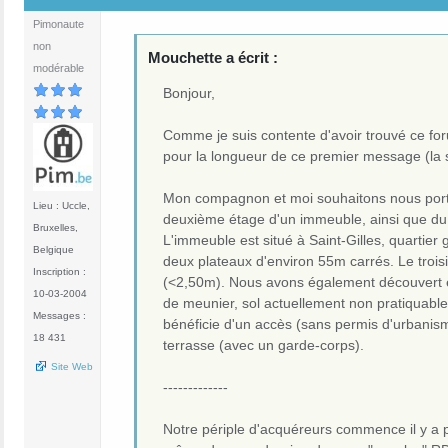
Pimonaute
non
Mouchette a écrit :
modérable
Bonjour,
Comme je suis contente d'avoir trouvé ce fo
pour la longueur de ce premier message (la s
Mon compagnon et moi souhaitons nous porte
Lieu : Uccle,
deuxième étage d'un immeuble, ainsi que du t
Bruxelles,
L'immeuble est situé à Saint-Gilles, quarti
Belgique
deux plateaux d'environ 55m carrés. Le troi
Inscription :
(<2,50m). Nous avons également découvert en 
10-03-2004
de meunier, sol actuellement non pratiquable
Messages :
bénéficie d'un accès (sans permis d'urbani
18 431
terrasse (avec un garde-corps).
Site Web
-------------
Notre périple d'acquéreurs commence il y a p