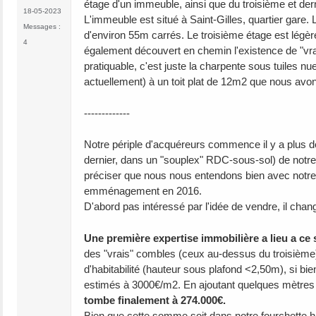
étage d'un immeuble, ainsi que du troisième et derni
18-05-2023
L'immeuble est situé à Saint-Gilles, quartier gar
Messages :
d'environ 55m carrés. Le troisième étage est lég
4
également découvert en chemin l'existence de "vrai
pratiquable, c'est juste la charpente sous tuiles 
actuellement) à un toit plat de 12m2 que nous a
-------------
Notre périple d'acquéreurs commence il y a plus d
dernier, dans un "souplex" RDC-sous-sol) de notre so
préciser que nous nous entendons bien avec notre pr
emménagement en 2016.
D'abord pas intéressé par l'idée de vendre, il chan
Une première expertise immobilière a lieu a ce 
des "vrais" combles (ceux au-dessus du troisième) 
d'habitabilité (hauteur sous plafond <2,50m), si b
estimés à 3000€/m2. En ajoutant quelques mètres car
tombe finalement à 274.000€.
Bien que cette somme soit dans notre fourchette 