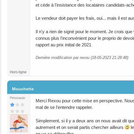
et cède à l'insistance des locataires candidats-ach
Le vendeur doit payer les frais, oui... mais il est a
Il n'y a rien de signé pour le moment. Je crois que
connus plus l'inconvénient pour le proprio de devoi
rapport au prix initial de 2021
Dernière modification par rexou (18-05-2023 21:28:48)
Hors ligne
#8
Mouchette
Pimonaute
Merci Rexou pour cette mise en perspective. Nous s
mal de se l'entendre rappeler.
Simplement, si il y a deux ans on nous avait dit qu
autrement et on serait partis chercher ailleurs
le
on va se débrouiller.