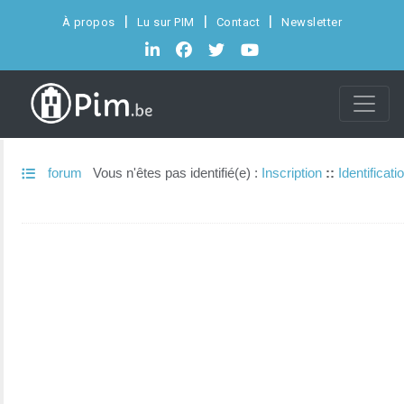
À propos
Lu sur PIM
Contact
Newsletter
forum
Vous n'êtes pas identifié(e) :
Inscription
::
Identificati