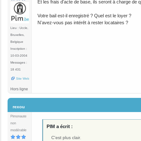
Et les frais d'acte de base, ils seront à charge de q
Votre bail est-il enregistré ? Quel est le loyer ?
N'avez-vous pas intérêt à rester locataires ?
Lieu : Uccle,
Bruxelles,
Belgique
Inscription :
10-03-2004
Messages :
18 431
Site Web
Hors ligne
#5
rexou
Pimonaute
non
PIM a écrit :
modérable
C'est plus clair.