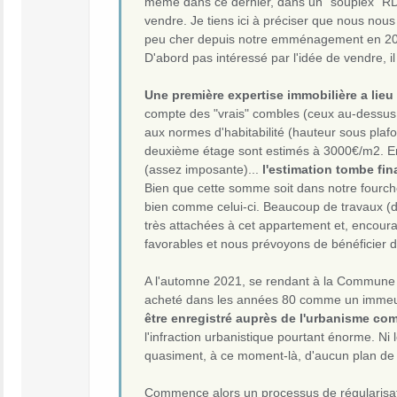
même dans ce dernier, dans un "souplex" RDC-s
vendre. Je tiens ici à préciser que nous nous
peu cher depuis notre emménagement en 2
D'abord pas intéressé par l'idée de vendre, i
Une première expertise immobilière a lieu 
compte des "vrais" combles (ceux au-dessus d
aux normes d'habitabilité (hauteur sous plaf
deuxième étage sont estimés à 3000€/m2. En a
(assez imposante)...
l'estimation tombe fin
Bien que cette somme soit dans notre fourch
bien comme celui-ci. Beaucoup de travaux (de
très attachées à cet appartement et, encoura
favorables et nous prévoyons de bénéficier d
A l'automne 2021, se rendant à la Commune po
acheté dans les années 80 comme un immeuble
être enregistré auprès de l'urbanisme com
l'infraction urbanistique pourtant énorme. N
quasiment, à ce moment-là, d'aucun plan de
Commence alors un processus de régularisation