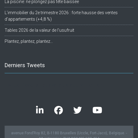
La piscine: ne plongez pas tête baissée
L’immobilier du 2e trimestre 2026 : forte hausse des ventes
d’appartements (+4,8 %)
Tables 2026 de la valeur de l’usufruit
Plantez, plantez, plantez…
Derniers Tweets
Twitter feed is not available at the moment.
avenue Fond’Roy 82, B-1180 Bruxelles (Uccle, Fort-Jaco), Belgique. -