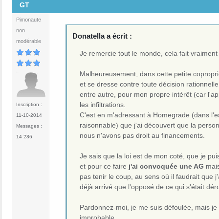
GT
Pimonaute
non
Donatella a écrit :
modérable
Je remercie tout le monde, cela fait vraiment
Malheureusement, dans cette petite copropriété
et se dresse contre toute décision rationnell
entre autre, pour mon propre intérêt (car l'
les infiltrations.
Inscription :
C'est en m'adressant à Homegrade (dans l'es
11-10-2014
raisonnable) que j'ai découvert que la person
Messages :
nous n'avons pas droit au financements.
14 286
Je sais que la loi est de mon coté, que je puis
et pour ce faire
j'ai convoquée une AG
mais
pas tenir le coup, au sens où il faudrait que j
déjà arrivé que l'opposé de ce qui s'était déro
Pardonnez-moi, je me suis défoulée, mais je su
improbable.