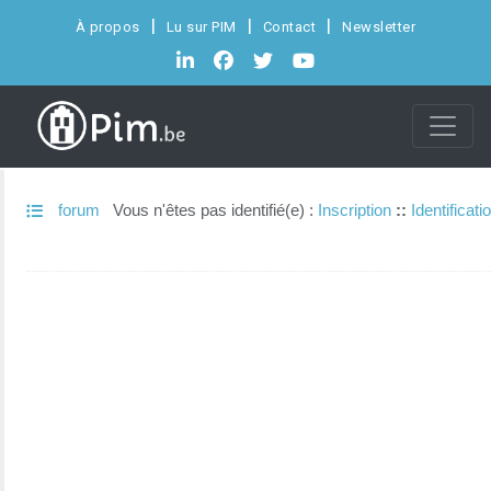
À propos
Lu sur PIM
Contact
Newsletter
forum
Vous n'êtes pas identifié(e) :
Inscription
::
Identificati