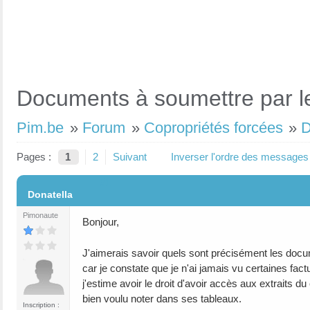
Documents à soumettre par le
Pim.be
»
Forum
»
Copropriétés forcées
»
D
Pages :
1
2
Suivant
Inverser l'ordre des messages
#1
Donatella
Pimonaute
Bonjour,
J'aimerais savoir quels sont précisément les docum
car je constate que je n'ai jamais vu certaines fa
j'estime avoir le droit d'avoir accès aux extraits 
bien voulu noter dans ses tableaux.
Inscription :