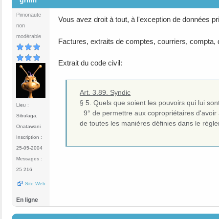
grmff
Pimonaute
Vous avez droit à tout, à l'exception de données p
non
modérable
Factures, extraits de comptes, courriers, compta, d
Extrait du code civil:
Art. 3.89. Syndic
§ 5. Quels que soient les pouvoirs qui lui sont
Lieu :
9° de permettre aux copropriétaires d'avoir a
Sibulaga,
de toutes les manières définies dans le règl
Onatawani
Inscription :
25-05-2004
Messages :
25 216
Site Web
En ligne
#3