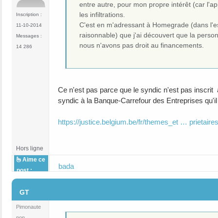
entre autre, pour mon propre intérêt (car l'
les infiltrations.
Inscription :
C'est en m'adressant à Homegrade (dans l'es
11-10-2014
raisonnable) que j'ai découvert que la person
Messages :
nous n'avons pas droit au financements.
14 286
Ce n'est pas parce que le syndic n'est pas inscrit à
syndic à la Banque-Carrefour des Entreprises qu'il 
https://justice.belgium.be/fr/themes_et … prietaire
Hors ligne
Aime ce
bada
post :
#20
GT
Pimonaute
non