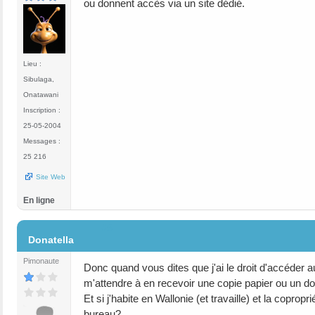
ou donnent accès via un site dédié.
Lieu :
Sibulaga,
Onatawani
Inscription :
25-05-2004
Messages :
25 216
Site Web
En ligne
#5
Donatella
Pimonaute
Donc quand vous dites que j'ai le droit d'accéder
m'attendre à en recevoir une copie papier ou un doc
Et si j'habite en Wallonie (et travaille) et la copr
bureau?