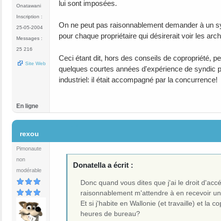
lui sont imposées.
Onatawani
Inscription :
On ne peut pas raisonnablement demander à un synd
25-05-2004
pour chaque propriétaire qui désirerait voir les arc
Messages :
25 216
Ceci étant dit, hors des conseils de copropriété, 
Site Web
quelques courtes années d'expérience de syndic pro
industriel: il était accompagné par la concurrence!
En ligne
#7
rexou
Pimonaute
non
Donatella a écrit :
modérable
Donc quand vous dites que j'ai le droit d'ac
raisonnablement m'attendre à en recevoir une
Et si j'habite en Wallonie (et travaille) et l
heures de bureau?