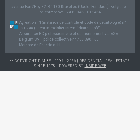
avenue Fond’Roy 82, B-1180 Bruxelles (Uccle, Fort-Jaco), Belgique. -
N° entreprise: TVA BE0425.187.424
Agréation IPI (instance de contrôle et code de déontologie) n°
101.248 (agent immobilier intermédiaire agréé).
Assurance RC professionnelle et cautionnement via AXA
Belgium SA – police collective n° 730.390.160
Membre de Federia asbl
© COPYRIGHT PIM.BE - 1996 - 2026 | RESIDENTIAL REAL-ESTATE
SINCE 1978 | POWERED BY
INSIDE WEB