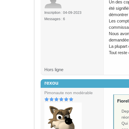
Un des copr
été signif
Inscription : 04-09-2023
démontrer 
Messages : 6
Les compte
commissair
Nous avons
demandées 
La plupart
Tout reste 
Hors ligne
rexou
#4
Pimonaute non modérable
Fiorell
Depu
réor
Qui 