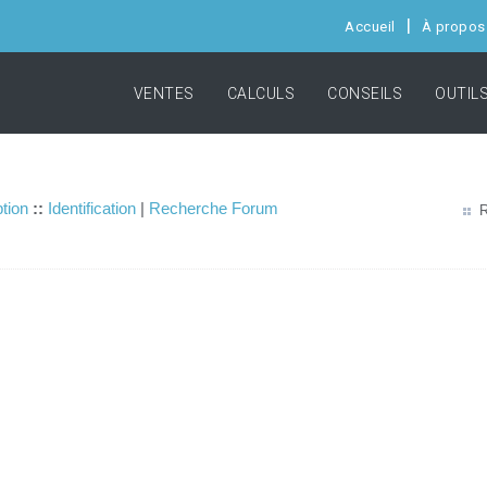
Accueil
À propos
VENTES
CALCULS
CONSEILS
OUTIL
ption
::
Identification
|
Recherche Forum
R