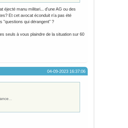
cat éjecté manu militari... d'une AG ou des
s? Et cet avocat éconduit n'a pas été
es "questions qui dérangent" ?
s seuls à vous plaindre de la situation sur 60
04-09-2023 16:37:06
ance...