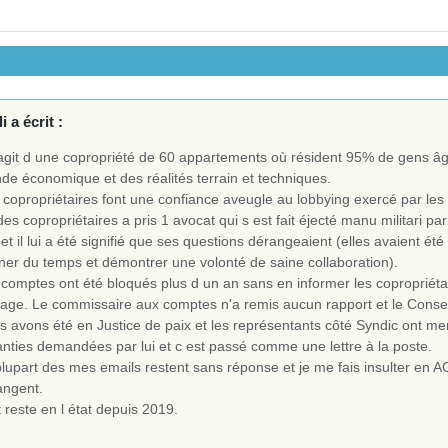
i a écrit :
s agit d une copropriété de 60 appartements où résident 95% de gens
de économique et des réalités terrain et techniques.
 copropriétaires font une confiance aveugle au lobbying exercé par le
es copropriétaires a pris 1 avocat qui s est fait éjecté manu militari par
 et il lui a été signifié que ses questions dérangeaient (elles avaient 
ner du temps et démontrer une volonté de saine collaboration).
comptes ont été bloqués plus d un an sans en informer les copropriétai
cage. Le commissaire aux comptes n'a remis aucun rapport et le Consei
 avons été en Justice de paix et les représentants côté Syndic ont men
anties demandées par lui et c est passé comme une lettre à la poste.
lupart des mes emails restent sans réponse et je me fais insulter en AG
angent.
 reste en l état depuis 2019.