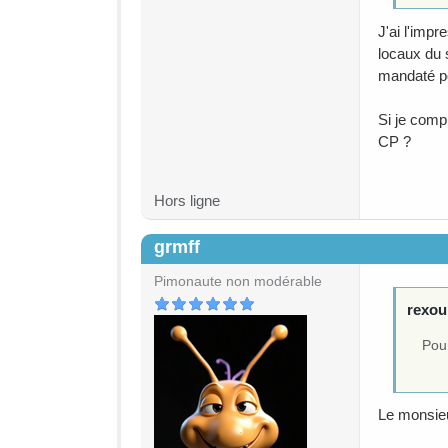
J'ai l'impr
locaux du 
mandaté po
Si je comp
CP ?
Hors ligne
grmff
#6
Pimonaute non modérable
rexou 
Pour
Le monsieu