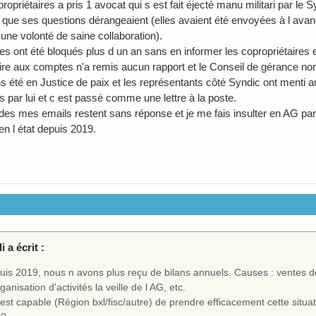
opriétaires a pris 1 avocat qui s est fait éjecté manu militari par le Syn
ié que ses questions dérangeaient (elles avaient été envoyées à l av
une volonté de saine collaboration).
s ont été bloqués plus d un an sans en informer les copropriétaires e
e aux comptes n'a remis aucun rapport et le Conseil de gérance non
 été en Justice de paix et les représentants côté Syndic ont menti au
par lui et c est passé comme une lettre à la poste.
 des mes emails restent sans réponse et je me fais insulter en AG par
en l état depuis 2019.
i a écrit :
is 2019, nous n avons plus reçu de bilans annuels. Causes : ventes des
ganisation d'activités la veille de l AG, etc.
est capable (Région bxl/fisc/autre) de prendre efficacement cette situa