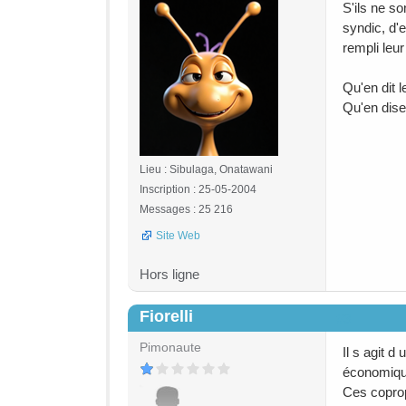
S'ils ne so
syndic, d'
rempli leur
Qu'en dit l
Qu'en dise
Lieu : Sibulaga, Onatawani
Inscription : 25-05-2004
Messages : 25 216
Site Web
Hors ligne
Fiorelli
#3
Pimonaute
Il s agit 
économique
Ces coprop