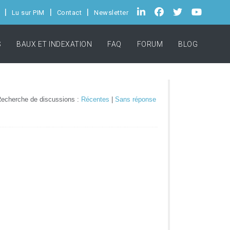
Lu sur PIM
Contact
Newsletter
S
BAUX ET INDEXATION
FAQ
FORUM
BLOG
echerche de discussions :
Récentes
|
Sans réponse