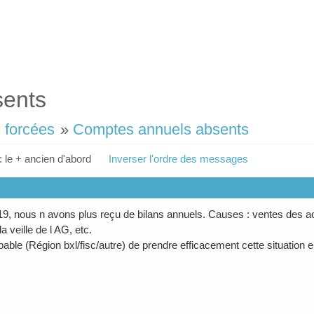
sents
 forcées
»
Comptes annuels absents
: le + ancien d'abord
Inverser l'ordre des messages
9, nous n avons plus reçu de bilans annuels. Causes : ventes des act
la veille de l AG, etc.
pable (Région bxl/fisc/autre) de prendre efficacement cette situation 