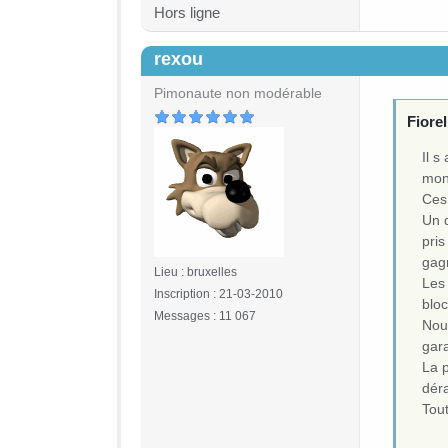
Hors ligne
rexou
#5
Pimonaute non modérable
Fiorell
Il 
mon
Ces
Un d
pris
gag
Lieu : bruxelles
Les 
Inscription : 21-03-2010
blo
Messages : 11 067
Nous
gar
La p
dér
Tout