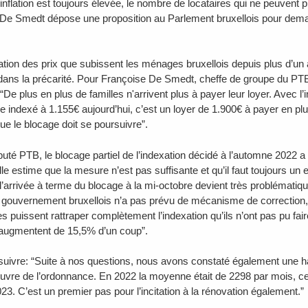
’inflation est toujours élevée, le nombre de locataires qui ne peuvent 
De Smedt dépose une proposition au Parlement bruxellois pour dema
tion des prix que subissent les ménages bruxellois depuis plus d’u
 dans la précarité. Pour Françoise De Smedt, cheffe de groupe du PTB 
 “De plus en plus de familles n'arrivent plus à payer leur loyer. Avec l’i
tre indexé à 1.155€ aujourd’hui, c’est un loyer de 1.900€ à payer en
ue le blocage doit se poursuivre”.
puté PTB, le blocage partiel de l’indexation décidé à l’automne 2022 
le estime que la mesure n’est pas suffisante et qu’il faut toujours u
 l’arrivée à terme du blocage à la mi-octobre devient très problématiqu
e gouvernement bruxellois n’a pas prévu de mécanisme de correction,
es puissent rattraper complètement l’indexation qu’ils n’ont pas pu fa
 augmentent de 15,5% d’un coup”.
suivre: “Suite à nos questions, nous avons constaté également une ha
vre de l’ordonnance. En 2022 la moyenne était de 2298 par mois, ce 
23. C’est un premier pas pour l’incitation à la rénovation également.”