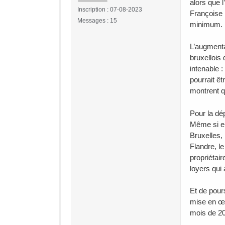
alors que l
Inscription : 07-08-2023
Françoise 
Messages : 15
minimum.
L’augmenta
bruxellois
intenable :
pourrait ê
montrent q
Pour la dé
Même si el
Bruxelles,
Flandre, l
propriétair
loyers qui
Et de pour
mise en œu
mois de 20