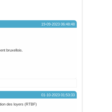
19-09-2023 06:48:48
ent bruxellois.
01-10-2023 01:53:33
xation des loyers (RTBF)