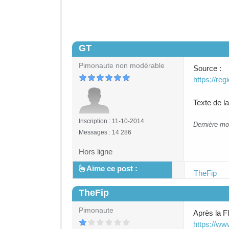
GT
#2
Pimonaute non modérable
Source :
https://re
Texte de l
Inscription : 11-10-2014
Dernière mo
Messages : 14 286
Hors ligne
Aime ce post :
TheFip
TheFip
#3
Pimonaute
Après la Fl
https://ww