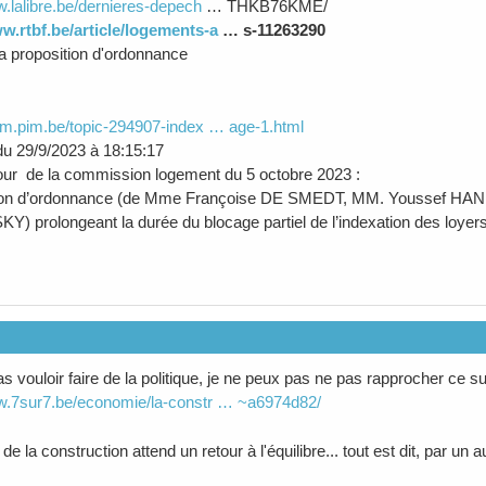
w.lalibre.be/dernieres-depech
… THKB76KME/
w.rtbf.be/article/logements-a
… s-11263290
 la proposition d'ordonnance
rum.pim.be/topic-294907-index … age-1.html
u 29/9/2023 à 18:15:17
our de la commission logement du 5 octobre 2023 :
tion d’ordonnance (de Mme Françoise DE SMEDT, MM. Youssef HA
 prolongeant la durée du blocage partiel de l’indexation des loyer
 vouloir faire de la politique, je ne peux pas ne pas rapprocher ce suje
ww.7sur7.be/economie/la-constr … ~a6974d82/
de la construction attend un retour à l'équilibre... tout est dit, par un a