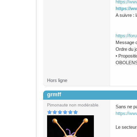
https://ww
https://ww
A suivre :
https://fo
Message d
Ordre du j
• Proposi
OBOLENSKY)
Hors ligne
grmff
#5
Pimonaute non modérable
Sans ne pas
https://w
Le secteur 