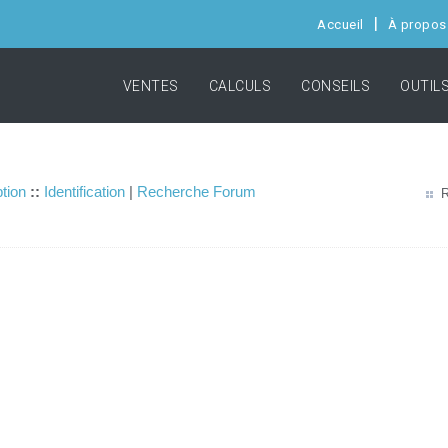
Accueil
À propos
VENTES
CALCULS
CONSEILS
OUTIL
ption
::
Identification
|
Recherche Forum
R