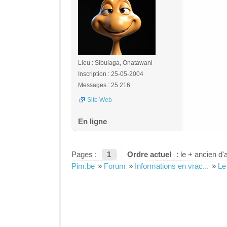
Lieu : Sibulaga, Onatawani
Inscription : 25-05-2004
Messages : 25 216
Site Web
En ligne
Pages :
1
Ordre actuel
: le + ancien d'
Pim.be
»
Forum
»
Informations en vrac...
»
Le