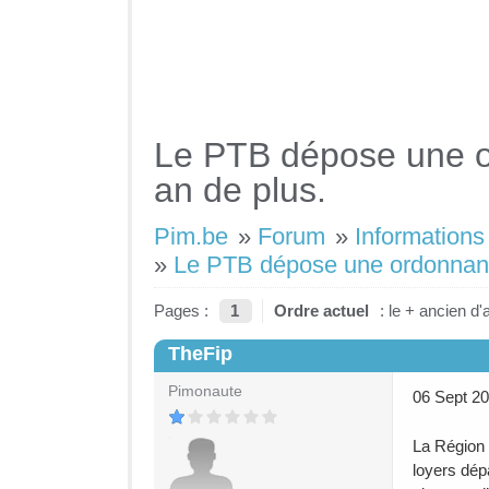
Le PTB dépose une or
an de plus.
Pim.be
»
Forum
»
Informations 
»
Le PTB dépose une ordonnance
Pages :
1
Ordre actuel
: le + ancien d'
TheFip
#1
Pimonaute
06 Sept 2
La Région 
loyers dép