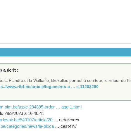
 a écrit :
s la Flandre et la Wallonie, Bruxelles permet à son tour, le retour de l
ps://www.rtbf.be/article/logements-a … s-11263290
rum.pim.be/topic-294895-order … age-1.html
u 28/9/2023 à 16:40:41
w.lesoir.be/540107/article/20
… nergivores
1.be/categories/news/le-bloca
… cest-fini/