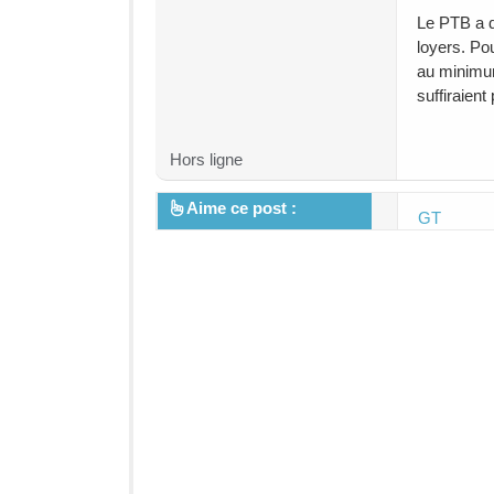
Le PTB a d
loyers. Pou
au minimum
suffiraient
Hors ligne
Aime ce post :
GT