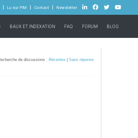
Lu sur PIM
Contact
Newsletter
S
BAUX ET INDEXATION
FAQ
FORUM
BLOG
echerche de discussions :
Récentes
|
Sans réponse