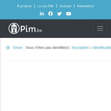
À propos
Lu sur PIM
Contact
Newsletter
forum
Vous n'êtes pas identifié(e) :
Inscription
::
Identificati