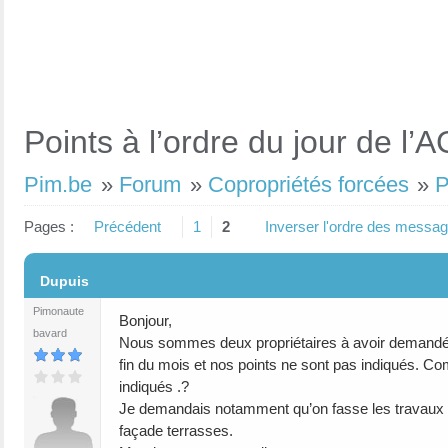
Points à l’ordre du jour de l’A
Pim.be
»
Forum
»
Copropriétés forcées
»
P
Pages :
Précédent
1
2
Inverser l'ordre des messa
#1
Dupuis
Pimonaute
Bonjour,
bavard
Nous sommes deux propriétaires à avoir demandé de
fin du mois et nos points ne sont pas indiqués. 
indiqués .?
Je demandais notamment qu’on fasse les travaux de
façade terrasses.