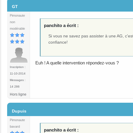
#21
GT
Pimonaute
non
panchito a écrit :
modérable
Si vous ne savez pas assister à une AG, c'es
confiance!
Euh ! A quelle intervention répondez-vous ?
Inscription :
11-10-2014
Messages :
14 286
Hors ligne
#22
Dupuis
Pimonaute
bavard
panchito a écrit :