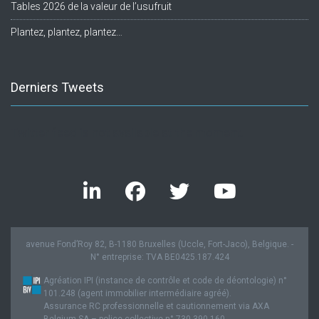
Tables 2026 de la valeur de l’usufruit
Plantez, plantez, plantez…
Derniers Tweets
Twitter feed is not available at the moment.
avenue Fond’Roy 82, B-1180 Bruxelles (Uccle, Fort-Jaco), Belgique. -
N° entreprise: TVA BE0425.187.424
Agréation IPI (instance de contrôle et code de déontologie) n°
101.248 (agent immobilier intermédiaire agréé).
Assurance RC professionnelle et cautionnement via AXA
Belgium SA – police collective n° 730.390.160