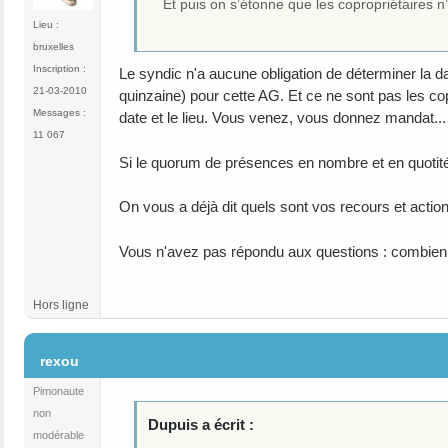
Et puis on s’étonne que les copropriétaires n
Lieu :
bruxelles
Inscription :
Le syndic n'a aucune obligation de déterminer la dat
21-03-2010
quinzaine) pour cette AG. Et ce ne sont pas les cop
Messages :
date et le lieu. Vous venez, vous donnez mandat..
11 067
Si le quorum de présences en nombre et en quotités
On vous a déjà dit quels sont vos recours et actio
Vous n'avez pas répondu aux questions : combien d
Hors ligne
#24
rexou
Pimonaute
non
Dupuis a écrit :
modérable