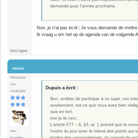
demande pour l'année prochaine.
Non, je n'ai pas écrit ; Je vous demande de mettre
Ik vraag u om het op de agenda van de volgende AG
Hors ligne
#28
rexou
Pimonaute
non
Dupuis a écrit :
modérable
Bon, arrêtez de participer à ce sujet, vos in
soutiennent, est-ce que vous avez bien rédi
suis en tort.
moi je lis ceci ;
L’article 577 – 6, §3, al. 1 prévoit que la con
l’ordre du jour avec le relevé des points qui 
Lieu :
écrites des copropriétaires, du conseil de cop
bruxelles