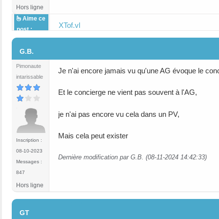
Hors ligne
Aime ce
XTof.vl
post :
#11
G.B.
Pimonaute
Je n'ai encore jamais vu qu'une AG évoque le con
intarissable
Et le concierge ne vient pas souvent à l'AG,
je n'ai pas encore vu cela dans un PV,
Mais cela peut exister
Inscription :
08-10-2023
Dernière modification par G.B. (08-11-2024 14:42:33)
Messages :
847
Hors ligne
#12
GT