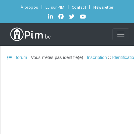
À propos
Lu sur PIM
Contact
Newsletter
forum
Vous n'êtes pas identifié(e) :
Inscription
::
Identificati