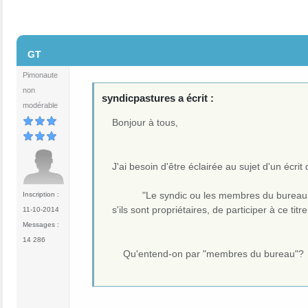
#2
GT
Pimonaute
non
syndicpastures a écrit :
modérable
Bonjour à tous,
J'ai besoin d'être éclairée au sujet d'un écri
"Le syndic ou les membres du bureau ne pe
Inscription :
s'ils sont propriétaires, de particip
11-10-2014
Messages :
14 286
Qu'entend-on par "membres du bureau"?