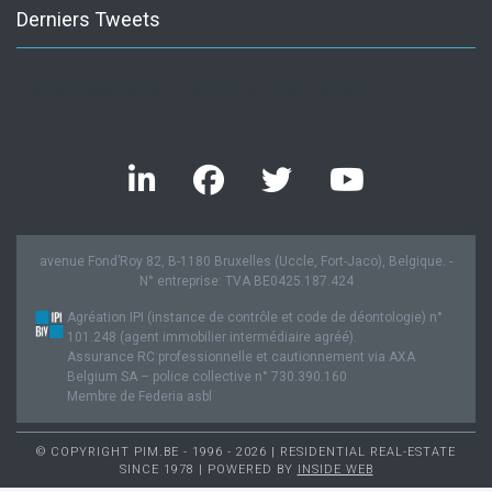
Derniers Tweets
Twitter feed is not available at the moment.
avenue Fond’Roy 82, B-1180 Bruxelles (Uccle, Fort-Jaco), Belgique. -
N° entreprise: TVA BE0425.187.424
Agréation IPI (instance de contrôle et code de déontologie) n°
101.248 (agent immobilier intermédiaire agréé).
Assurance RC professionnelle et cautionnement via AXA
Belgium SA – police collective n° 730.390.160
Membre de Federia asbl
© COPYRIGHT PIM.BE - 1996 - 2026 | RESIDENTIAL REAL-ESTATE
SINCE 1978 | POWERED BY
INSIDE WEB