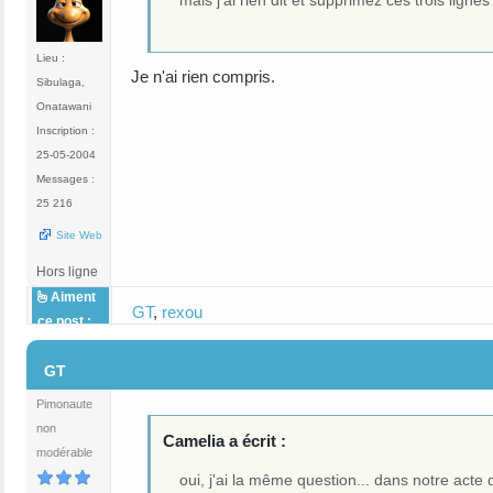
mais j'ai rien dit et supprimez ces trois ligne
Lieu :
Je n'ai rien compris.
Sibulaga,
Onatawani
Inscription :
25-05-2004
Messages :
25 216
Site Web
Hors ligne
Aiment
GT
,
rexou
ce post :
#15
GT
Pimonaute
non
Camelia a écrit :
modérable
oui, j'ai la même question... dans notre acte