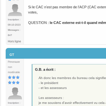
Si le CAC n'est pas membre de l'ACP (CAC externe) , 
votes,
Inscription :
QUESTION :
le CAC externe est-t-il quand mê
08-10-2023
Messages :
847
Hors ligne
#18
GT
Pimonaute
non
G.B. a écrit :
modérable
Ah donc les membres du bureau cela signifie
- le président
- et les assesseurs
Les assesseurs :
je me souviens d'avoir effectivement vu cela
Inscription :