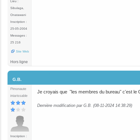
Lieu :
Sibulaga,
Onatawani
Inscription :
25-05-2004
Messages :
25 216
Site Web
Hors ligne
#9
G.B.
Pimonaute
Je croyais que "les membres du bureau" c'est le C
intarissable
Dernière modification par G.B. (08-11-2024 14:38:29)
Inscription :