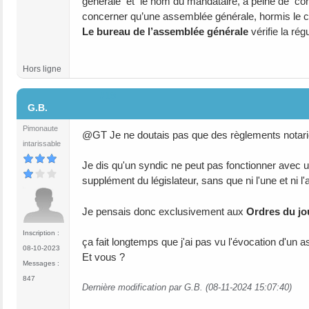
générale et le nom du mandataire, à peine de cons
concerner qu’une assemblée générale, hormis le ca
Le bureau de l’assemblée générale
vérifie la ré
Hors ligne
#19
G.B.
Pimonaute
@GT Je ne doutais pas que des règlements notarié
intarissable
Je dis qu'un syndic ne peut pas fonctionner avec 
supplément du législateur, sans que ni l'une et ni l'
Je pensais donc exclusivement aux
Ordres du jo
Inscription :
ça fait longtemps que j'ai pas vu l'évocation d'u
08-10-2023
Et vous ?
Messages :
847
Dernière modification par G.B. (08-11-2024 15:07:40)