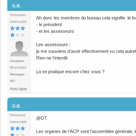
#16
G.B.
Pimonaute
Ah donc les membres du bureau cela signifie le bu
intarissable
- le président
- et les assesseurs
Les assesseurs :
je me souviens d'avoir effectivement vu cela autre
Rien ne l'interdit
Inscription :
08-10-2023
ça se pratique encore chez vous ?
Messages :
847
Hors ligne
#17
G.B.
Pimonaute
@GT
intarissable
Les organes de l'ACP sont l'assemblée générale, l