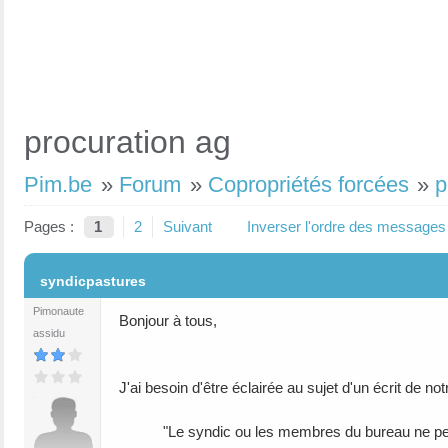
procuration ag
Pim.be
»
Forum
»
Copropriétés forcées
»
p
Pages :
1
2
Suivant
Inverser l'ordre des messages
#1
syndicpastures
Pimonaute
Bonjour à tous,
assidu
J'ai besoin d'être éclairée au sujet d'un écrit de no
"Le syndic ou les membres du bureau ne peuvent 