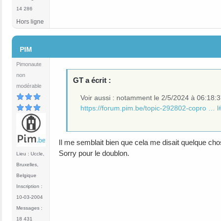
14 286
Hors ligne
#3
PIM
Pimonaute
non
GT a écrit :
modérable
Voir aussi : notamment le 2/5/2024 à 06:18:
https://forum.pim.be/topic-292802-copro … 
Il me semblait bien que cela me disait quelque cho
Sorry pour le doublon.
Lieu : Uccle,
Bruxelles,
Belgique
Inscription :
10-03-2004
Messages :
18 431