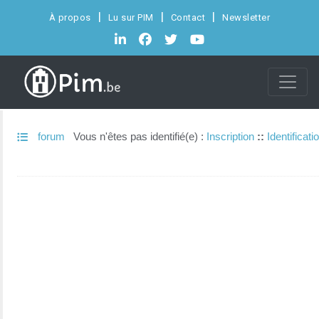
À propos
Lu sur PIM
Contact
Newsletter
forum
Vous n'êtes pas identifié(e) :
Inscription
::
Identificati