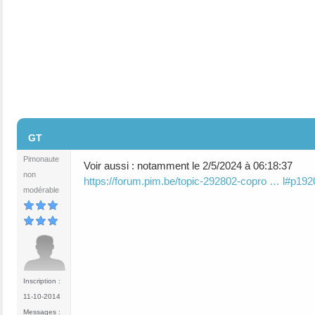
#2
GT
Pimonaute
Voir aussi : notamment le 2/5/2024 à 06:18:37
non
https://forum.pim.be/topic-292802-copro … l#p19
modérable
Inscription :
11-10-2014
Messages :