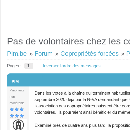
Pas de volontaires chez les c
Pim.be
»
Forum
»
Copropriétés forcées
»
P
Pages :
1
Inverser l'ordre des messages
#1
PIM
Pimonaute
Dans les votes à la chaîne qui terminent habituellem
non
septembre 2020 déjà par la N-VA demandant que le
modérable
l’association des copropriétaires puissent être con
volontaires. Ils pourraient ainsi bénéficier du même
Examiné près de quatre ans plus tard, la proposition