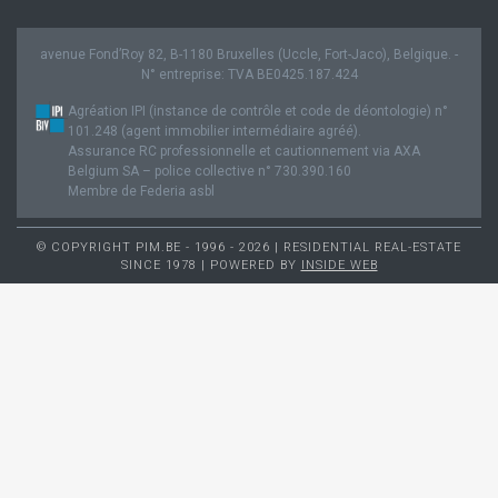
avenue Fond’Roy 82, B-1180 Bruxelles (Uccle, Fort-Jaco), Belgique. -
N° entreprise: TVA BE0425.187.424
Agréation IPI (instance de contrôle et code de déontologie) n°
101.248 (agent immobilier intermédiaire agréé).
Assurance RC professionnelle et cautionnement via AXA
Belgium SA – police collective n° 730.390.160
Membre de Federia asbl
© COPYRIGHT PIM.BE - 1996 - 2026 | RESIDENTIAL REAL-ESTATE
SINCE 1978 | POWERED BY
INSIDE WEB