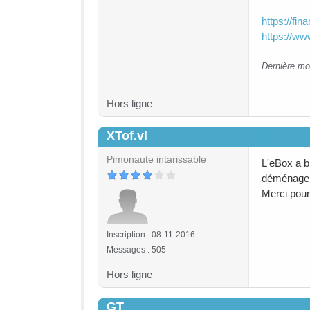
https://fin
https://ww
Dernière mo
Hors ligne
XTof.vl
#25
Pimonaute intarissable
L'eBox a bi
déménage
Merci pour
Inscription : 08-11-2016
Messages : 505
Hors ligne
GT
#26