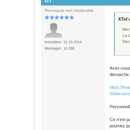
GT
#24
Pimonaute non modérable
XTof.v
Mer
La 
Décl
Inscription : 11-10-2014
Messages : 14 286
Avez-vous 
démarche 
https://f
20docume
Personnell
Ce n'est p
pourriez pa