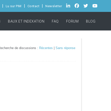
Lu sur PIM
Contact
Newsletter
S
BAUX ET INDEXATION
FAQ
FORUM
BLOG
echerche de discussions :
Récentes
|
Sans réponse