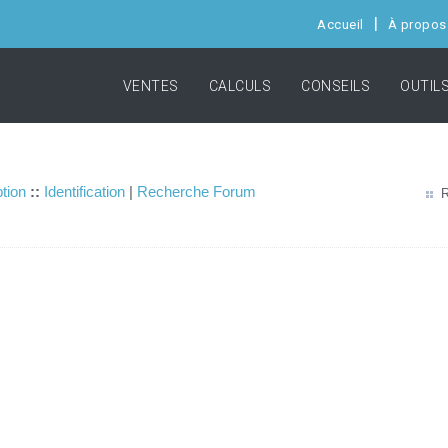
Accueil
À propos
VENTES
CALCULS
CONSEILS
OUTIL
ption
::
Identification
|
Recherche Forum
R