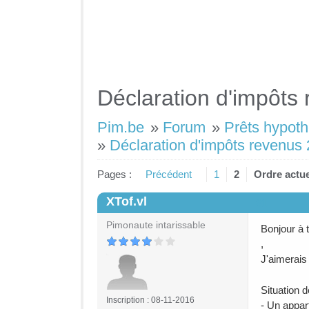
Déclaration d'impôts 
Pim.be
»
Forum
»
Prêts hypot
»
Déclaration d'impôts revenus 2
Pages :
Précédent
1
2
Ordre actue
XTof.vl
#1
Pimonaute intarissable
Bonjour à 
,
J'aimerais
Situation d
Inscription : 08-11-2016
- Un appa