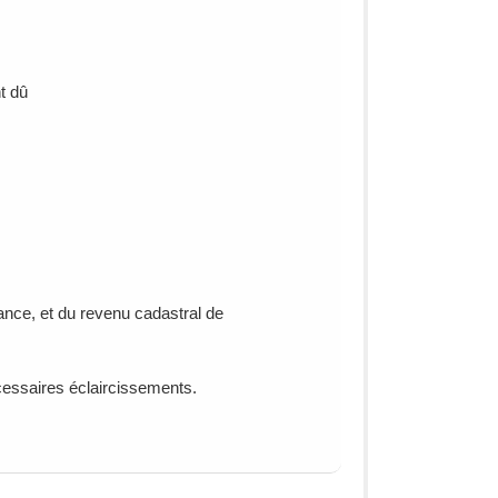
t dû
urance, et du revenu cadastral de
cessaires éclaircissements.