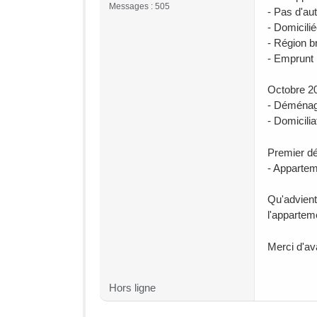
Messages : 505
- Pas d'au
- Domicili
- Région b
- Emprunt 
Octobre 2
- Déména
- Domicili
Premier d
- Appartem
Qu'advient 
l'appartem
Merci d'av
Hors ligne