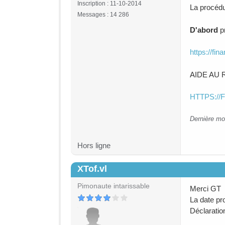
Inscription : 11-10-2014
La procédu
Messages : 14 286
D'abord
pr
https://fin
AIDE AU 
HTTPS:/
Dernière mo
Hors ligne
XTof.vl
#22
Pimonaute intarissable
Merci GT
La date pr
Déclaratio