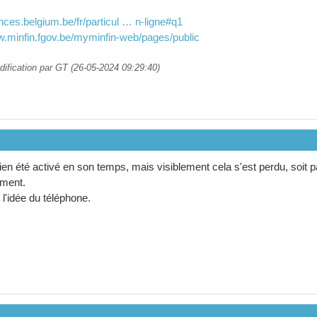
ances.belgium.be/fr/particul … n-ligne#q1
w.minfin.fgov.be/myminfin-web/pages/public
dification par GT (26-05-2024 09:29:40)
en été activé en son temps, mais visiblement cela s'est perdu, soit par 
ment.
 l'idée du téléphone.