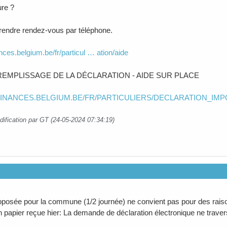
re ?
endre rendez-vous par téléphone.
ances.belgium.be/fr/particul … ation/aide
REMPLISSAGE DE LA DÉCLARATION - AIDE SUR PLACE
/FINANCES.BELGIUM.BE/FR/PARTICULIERS/DECLARATION_IM
dification par GT (24-05-2024 07:34:19)
oposée pour la commune (1/2 journée) ne convient pas pour des raiso
n papier reçue hier: La demande de déclaration électronique ne travers