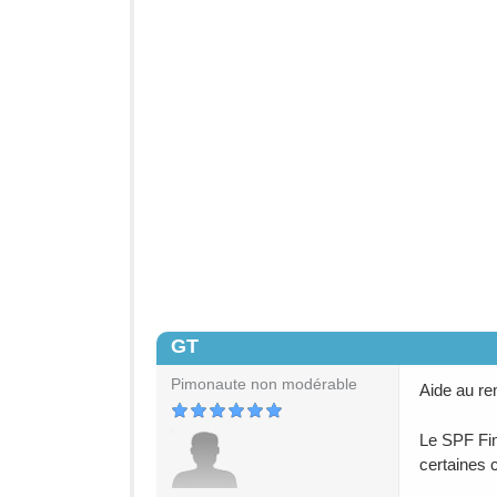
GT
#21
Pimonaute non modérable
Aide au re
Le SPF Fin
certaines