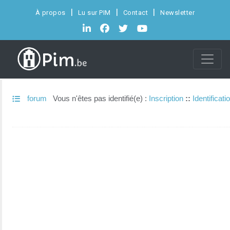
À propos
Lu sur PIM
Contact
Newsletter
forum
Vous n'êtes pas identifié(e) :
Inscription
::
Identificati