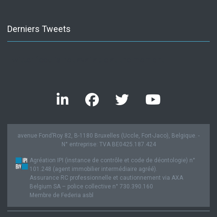
Derniers Tweets
Twitter feed is not available at the moment.
avenue Fond’Roy 82, B-1180 Bruxelles (Uccle, Fort-Jaco), Belgique. -
N° entreprise: TVA BE0425.187.424
Agréation IPI (instance de contrôle et code de déontologie) n°
101.248 (agent immobilier intermédiaire agréé).
Assurance RC professionnelle et cautionnement via AXA
Belgium SA – police collective n° 730.390.160
Membre de Federia asbl