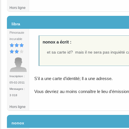
Hors ligne
#3
libra
Pimonaute
incurable
nonox a écrit :
et sa carte id? mais il ne sera pas inquiét
Inscription :
S'il a une carte d'identité; ll a une adresse.
05-02-2011
Messages :
Vous devriez au moins connaître le lieu d'émission 
3 018
Hors ligne
#4
nonox