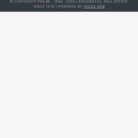
© COPYRIGHT PIM.BE - 1996 - 2026 | RESIDENTIAL REAL-ESTATE
SINCE 1978 | POWERED BY
INSIDE WEB