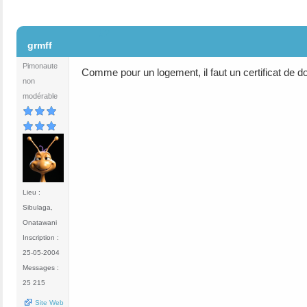
#2
grmff
Pimonaute
Comme pour un logement, il faut un certificat de d
non
modérable
Lieu :
Sibulaga,
Onatawani
Inscription :
25-05-2004
Messages :
25 215
Site Web