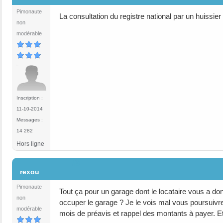
Pimonaute
La consultation du registre national par un huissie
non
modérable
Inscription :
11-10-2014
Messages :
14 282
Hors ligne
#8
rexou
Pimonaute
Tout ça pour un garage dont le locataire vous a d
non
occuper le garage ? Je le vois mal vous poursuivre 
modérable
mois de préavis et rappel des montants à payer. E