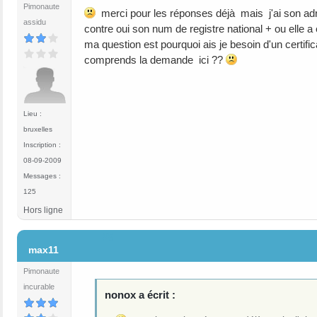
Pimonaute
merci pour les réponses déjà mais j'ai son adres
assidu
contre oui son num de registre national + ou elle a 
ma question est pourquoi ais je besoin d'un certific
comprends la demande ici ??
Lieu :
bruxelles
Inscription :
08-09-2009
Messages :
125
Hors ligne
#5
max11
Pimonaute
incurable
nonox a écrit :