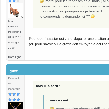
merci pour les réponses déjà mais j'ai son
dessus par contre oui son num de registre nati
ma question est pourquoi ais je besoin d'un ce
je comprends la demande ici ??
Lieu :
Bruxelles
Inscription :
28-02-2012
Pour que l'huissier qui va lui déposer une citation 
Messages :
(ou pour savoir où le greffe doit envoyer le courrie
2 380
Hors ligne
#6
grmff
Pimonaute
non
max11 a écrit :
modérable
nonox a écrit :
merci pour les réponses déjà mais j'