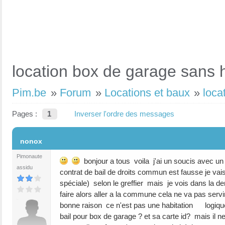
location box de garage sans h
Pim.be
»
Forum
»
Locations et baux
»
loca
Pages :
1
Inverser l'ordre des messages
#1
nonox
Pimonaute
bonjour a tous voila j'ai un soucis avec un l
assidu
contrat de bail de droits commun est fausse je vais
spéciale) selon le greffier mais je vois dans la de
faire alors aller a la commune cela ne va pas serv
bonne raison ce n'est pas une habitation logique c
bail pour box de garage ? et sa carte id? mais il 