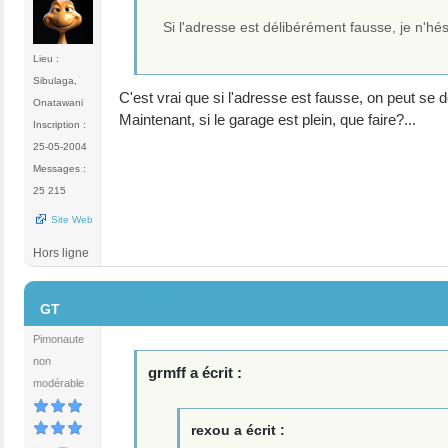
Si l'adresse est délibérément fausse, je n'hés
Lieu :
Sibulaga,
C'est vrai que si l'adresse est fausse, on peut se d
Onatawani
Maintenant, si le garage est plein, que faire?...
Inscription :
25-05-2004
Messages :
25 215
Site Web
Hors ligne
#10
GT
Pimonaute
non
grmff a écrit :
modérable
rexou a écrit :