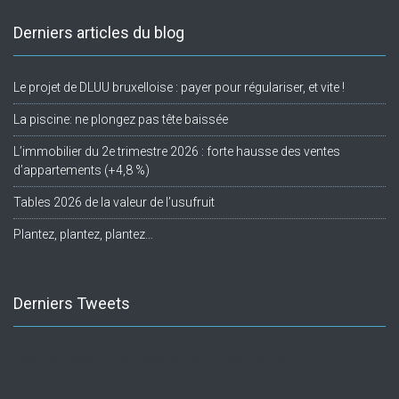
Derniers articles du blog
Le projet de DLUU bruxelloise : payer pour régulariser, et vite !
La piscine: ne plongez pas tête baissée
L’immobilier du 2e trimestre 2026 : forte hausse des ventes
d’appartements (+4,8 %)
Tables 2026 de la valeur de l’usufruit
Plantez, plantez, plantez…
Derniers Tweets
Twitter feed is not available at the moment.