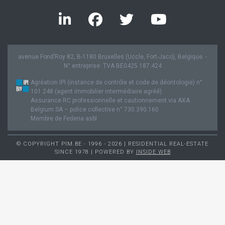
avenue Fond’Roy 82, B-1180 Bruxelles (Uccle, Fort-Jaco), Belgique. -
N° entreprise: TVA BE0425.187.424
Agréation IPI (instance de contrôle et code de déontologie) n°
101.248 (agent immobilier intermédiaire agréé).
Assurance RC professionnelle et cautionnement via AXA
Belgium SA – police collective n° 730.390.160
Membre de Federia asbl
© COPYRIGHT PIM.BE - 1996 - 2026 | RESIDENTIAL REAL-ESTATE
SINCE 1978 | POWERED BY
INSIDE WEB