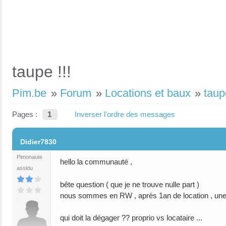
taupe !!!
Pim.be
»
Forum
»
Locations et baux
»
taupe
Pages :
1
Inverser l'ordre des messages
#1
Didier7830
Pimonaute
hello la communauté ,
assidu
bête question ( que je ne trouve nulle part )
nous sommes en RW , après 1an de location , une t
qui doit la dégager ?? proprio vs locataire ...