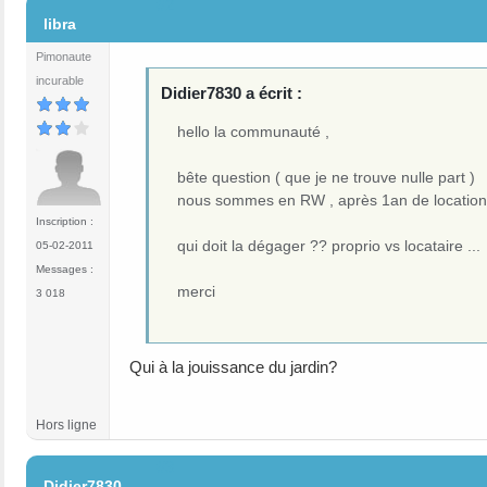
#2
libra
Pimonaute
incurable
Didier7830 a écrit :
hello la communauté ,
bête question ( que je ne trouve nulle part )
nous sommes en RW , après 1an de location , 
Inscription :
qui doit la dégager ?? proprio vs locataire ...
05-02-2011
Messages :
merci
3 018
Qui à la jouissance du jardin?
Hors ligne
#3
Didier7830