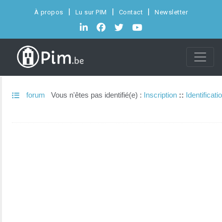
À propos
Lu sur PIM
Contact
Newsletter
forum
Vous n'êtes pas identifié(e) :
Inscription
::
Identificati