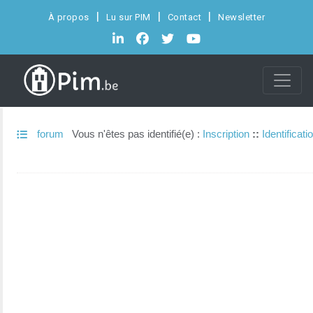
À propos
Lu sur PIM
Contact
Newsletter
forum
Vous n'êtes pas identifié(e) :
Inscription
::
Identificati