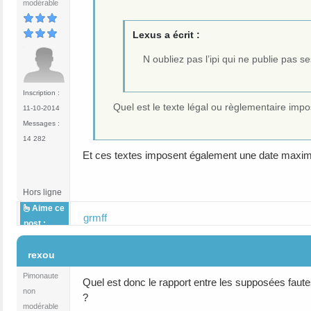
modérable
Lexus a écrit :
N oubliez pas l’ipi qui ne publie pas 
Inscription :
Quel est le texte légal ou règlementaire impos
11-10-2014
Messages :
14 282
Et ces textes imposent également une date maximu
Hors ligne
Aime ce
grmff
post :
#25
rexou
Pimonaute
Quel est donc le rapport entre les supposées faute
non
?
modérable