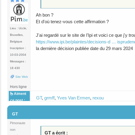
Ah bon ?
Et d'où tenez-vous cette affirmation ?
Lieu : Uccle,
J'ai regardé sur le site de l'Ipi et voici ce que j'y tr
Bruxelles,
https://www.ipi.be/plaintes/decisions-d … ispruden
Belgique
la dernière décision publiée date du 29 mars 2024
Inscription :
10-03-2004
Messages :
18 430
Site Web
Hors ligne
Aiment
GT
,
grmff
,
Yves Van Ermen
,
rexou
ce post :
#24
GT
Pimonaute
non
GT a écrit :