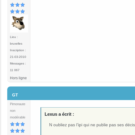
Lieu :
bruxelles
Inscription :
21-03-2010
Messages :
11 067
Hors ligne
#26
GT
Pimonaute
non
Lexus a écrit :
modérable
N oubliez pas l’ipi qui ne publie pas ses déc