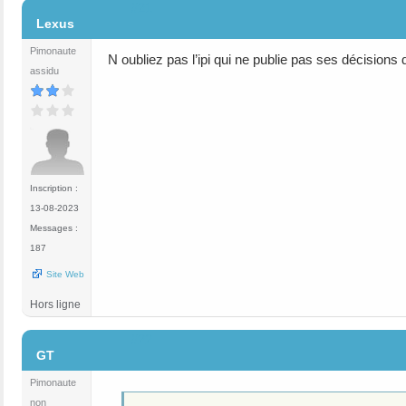
#21
Lexus
Pimonaute
N oubliez pas l’ipi qui ne publie pas ses décisions
assidu
Inscription :
13-08-2023
Messages :
187
Site Web
Hors ligne
#22
GT
Pimonaute
non