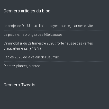
Derniers articles du blog
Le projet de DLUU bruxelloise : payer pour régulariser, et vite !
La piscine: ne plongez pas tête baissée
L’immobilier du 2e trimestre 2026 : forte hausse des ventes
d’appartements (+4,8 %)
Tables 2026 de la valeur de l’usufruit
Plantez, plantez, plantez…
Derniers Tweets
Twitter feed is not available at the moment.