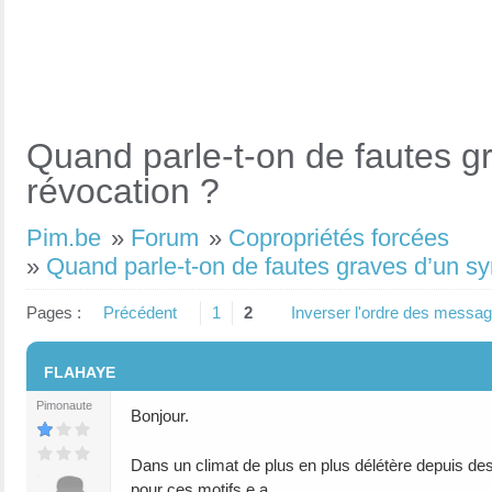
Quand parle-t-on de fautes g
révocation ?
Pim.be
»
Forum
»
Copropriétés forcées
»
Quand parle-t-on de fautes graves d’un sy
Pages :
Précédent
1
2
Inverser l'ordre des messa
#1
FLAHAYE
Pimonaute
Bonjour.
Dans un climat de plus en plus délétère depuis des
pour ces motifs e.a.,