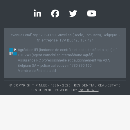
avenue Fond’Roy 82, B-1180 Bruxelles (Uccle, Fort-Jaco), Belgique. -
N° entreprise: TVA BE0425.187.424
Agréation IPI (instance de contrôle et code de déontologie) n°
101.248 (agent immobilier intermédiaire agréé).
Assurance RC professionnelle et cautionnement via AXA
Belgium SA – police collective n° 730.390.160
Membre de Federia asbl
© COPYRIGHT PIM.BE - 1996 - 2026 | RESIDENTIAL REAL-ESTATE
SINCE 1978 | POWERED BY
INSIDE WEB