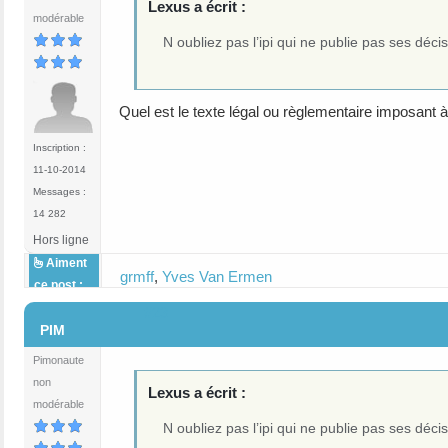
Lexus a écrit :
modérable
N oubliez pas l’ipi qui ne publie pas ses déc
Quel est le texte légal ou règlementaire imposant à 
Inscription :
11-10-2014
Messages :
14 282
Hors ligne
Aiment
grmff
,
Yves Van Ermen
ce post :
#23
PIM
Pimonaute
non
Lexus a écrit :
modérable
N oubliez pas l’ipi qui ne publie pas ses déc