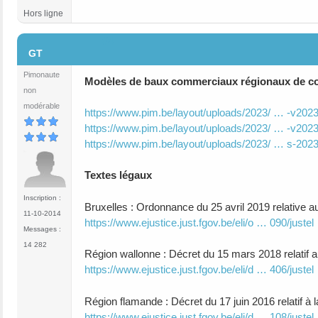
Hors ligne
#4
GT
Pimonaute
Modèles de baux commerciaux régionaux de co
non
modérable
https://www.pim.be/layout/uploads/2023/ … -v2023
https://www.pim.be/layout/uploads/2023/ … -v2023
https://www.pim.be/layout/uploads/2023/ … s-2023
Textes légaux
Inscription :
Bruxelles : Ordonnance du 25 avril 2019 relative a
11-10-2014
https://www.ejustice.just.fgov.be/eli/o … 090/justel
Messages :
14 282
Région wallonne : Décret du 15 mars 2018 relatif a
https://www.ejustice.just.fgov.be/eli/d … 406/justel
Région flamande : Décret du 17 juin 2016 relatif à 
https://www.ejustice.just.fgov.be/eli/d … 108/justel