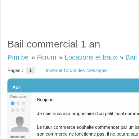
Bail commercial 1 an
Pim.be
»
Forum
»
Locations et baux
»
Bail
Pages :
1
Inverser l'ordre des messages
#1
ABT
Pimonaute
Bonjour,
Je suis nouveau propriétaire d'un petit local commer
Le futur commerce souhaite commencer par un bai
son commerce ne fonctionne pas, il ne pourra pas 
Inscription :