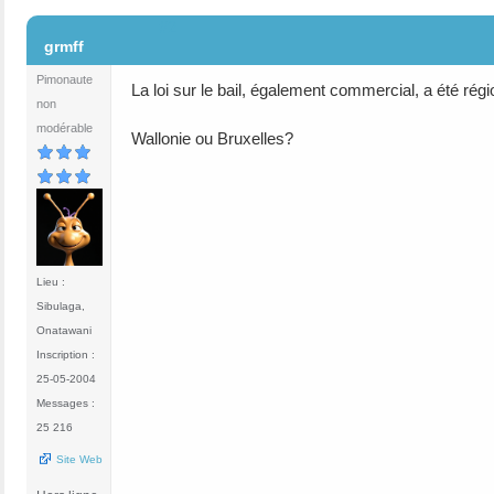
#2
grmff
Pimonaute
La loi sur le bail, également commercial, a été rég
non
modérable
Wallonie ou Bruxelles?
Lieu :
Sibulaga,
Onatawani
Inscription :
25-05-2004
Messages :
25 216
Site Web