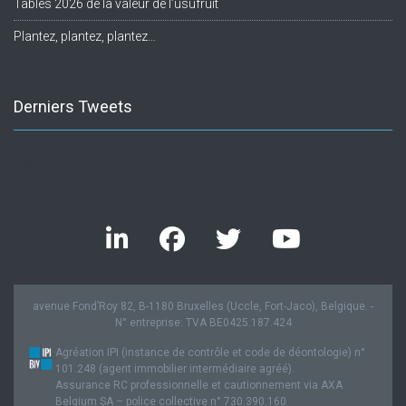
Tables 2026 de la valeur de l’usufruit
Plantez, plantez, plantez…
Derniers Tweets
Twitter feed is not available at the moment.
avenue Fond’Roy 82, B-1180 Bruxelles (Uccle, Fort-Jaco), Belgique. -
N° entreprise: TVA BE0425.187.424
Agréation IPI (instance de contrôle et code de déontologie) n°
101.248 (agent immobilier intermédiaire agréé).
Assurance RC professionnelle et cautionnement via AXA
Belgium SA – police collective n° 730.390.160