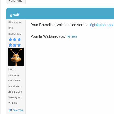
Hors ligne
#3
grmff
Pimonaute
Pour Bruxelles, voici un lien vers la
législation appl
non
modérable
Pour la Wallonie, voici
le lien
Lieu :
Sibulaga,
Onatawani
Inscription :
25-05-2004
Messages :
25 216
Site Web