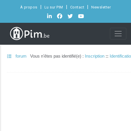
À propos
Lu sur PIM
Contact
Newsletter
forum
Vous n'êtes pas identifié(e) :
Inscription
::
Identificati