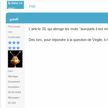
Aime ce
PIM
post :
#5
grmff
Pimonaute
L'article 33, qui abroge les mots "auxquels il est 
non
modérable
Dès lors, pour répondre à la question de Virgile, il
Lieu :
Sibulaga,
Onatawani
Inscription :
25-05-2004
Messages :
25 220