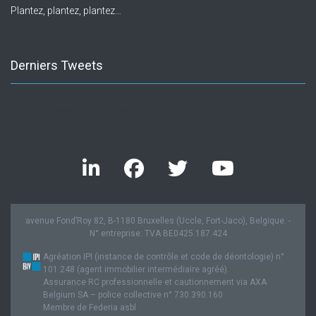
Plantez, plantez, plantez…
Derniers Tweets
Twitter feed is not available at the moment.
avenue Fond’Roy 82, B-1180 Bruxelles (Uccle, Fort-Jaco), Belgique. -
N° entreprise: TVA BE0425.187.424
Agréation IPI (instance de contrôle et code de déontologie) n°
101.248 (agent immobilier intermédiaire agréé).
Assurance RC professionnelle et cautionnement via AXA
Belgium SA – police collective n° 730.390.160
Membre de Federia asbl