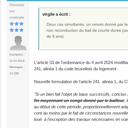
Pimonaute
non
virgile a écrit :
modérable
Deux cas simultanés, un renom donné par le lo
non reconduction du bail de courte durée (av
de 9 ans)
Inscription :
11-10-2014
L'article 33 de l'ordonnance du 4 avril 2024 modifi
Messages :
241, alinéa 1 du code bruxellois du logement .
14 290
Nouvelle formulation de l'article 241 alinéa 1, du 
"Si un bien fait l'objet de baux successifs, conclus
fin moyennant un congé donné par le bailleur
, 
au début de cette période, proportionnellement adap
cent au moins par le fait de circonstances nouvelle
loué à l'exception des travaux nécessaires en vue d