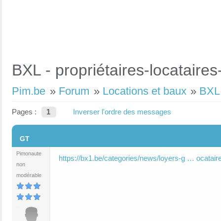
BXL - propriétaires-locatair
Pim.be
»
Forum
»
Locations et baux
»
BXL 
Pages :
1
Inverser l'ordre des messages
#1
GT
Pimonaute
https://bx1.be/categories/news/loyers-g … ocatair
non
modérable