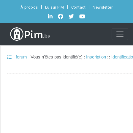
À propos
Lu sur PIM
Contact
Newsletter
forum
Vous n'êtes pas identifié(e) :
Inscription
::
Identificati