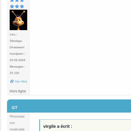
Lieu :
Sibulaga,
Onatawani
Inscription :
25-05-2004
Messages :
25 220
Site Web
Hors ligne
#4
GT
Pimonaute
non
virgile a écrit :
modérable