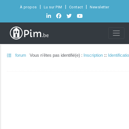
À propos
Lu sur PIM
Contact
Newsletter
forum
Vous n'êtes pas identifié(e) :
Inscription
::
Identificati