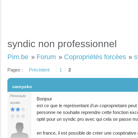
syndic non professionnel
Pim.be
»
Forum
»
Copropriétés forcées
»
s
Pages :
Précédent
1
2
#1
caroyoko
Pimonaute
Bonjour
assidu
est ce que le représentant d'un coproprietaire peut
personne ne souhaite reprendre cette fonction ex
opté pour un syndic pro avec qui cela se passe ma
en france, il est possible de créer une coopérative 