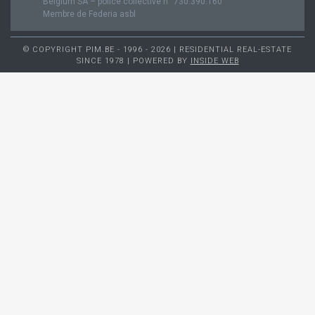
Belgium SA – police collective n° 730.390.160
Membre de Federia asbl
© COPYRIGHT PIM.BE - 1996 - 2026 | RESIDENTIAL REAL-ESTATE
SINCE 1978 | POWERED BY
INSIDE WEB