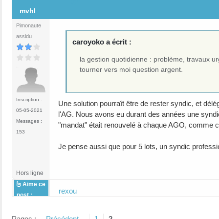
#21
mvhl
Pimonaute
assidu
caroyoko a écrit :
la gestion quotidienne : problème, travaux u
tourner vers moi question argent.
Inscription :
Une solution pourraît être de rester syndic, et délé
05-05-2021
l'AG. Nous avons eu durant des années une syndic 
Messages :
"mandat" était renouvelé à chaque AGO, comme ce
153
Je pense aussi que pour 5 lots, un syndic professi
Hors ligne
Aime ce
rexou
post :
Pages :
Précédent
1
2