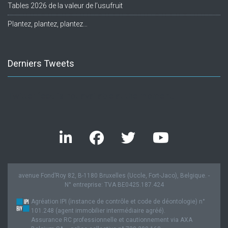
Tables 2026 de la valeur de l’usufruit
Plantez, plantez, plantez…
Derniers Tweets
Twitter feed is not available at the moment.
avenue Fond’Roy 82, B-1180 Bruxelles (Uccle, Fort-Jaco), Belgique. -
N° entreprise: TVA BE0425.187.424
Agréation IPI (instance de contrôle et code de déontologie) n°
101.248 (agent immobilier intermédiaire agréé).
Assurance RC professionnelle et cautionnement via AXA