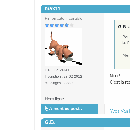
max11
#2
Pimonaute incurable
G.B. a
Pou
le C
Mer
Lieu : Bruxelles
Non !
Inscription : 28-02-2012
C'est la r
Messages : 2 380
Hors ligne
Aiment ce post :
Yves Van
G.B.
#3