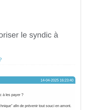
riser le syndic à
?
14-04-2025 16:23:40
ic à les payer ?
chnique" afin de prévenir tout souci en amont.