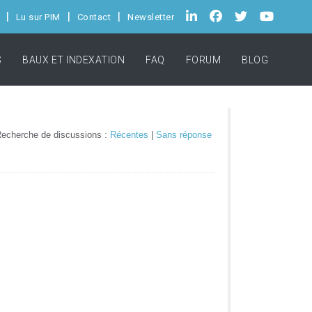
Lu sur PIM
Contact
Newsletter
S
BAUX ET INDEXATION
FAQ
FORUM
BLOG
echerche de discussions :
Récentes
|
Sans réponse