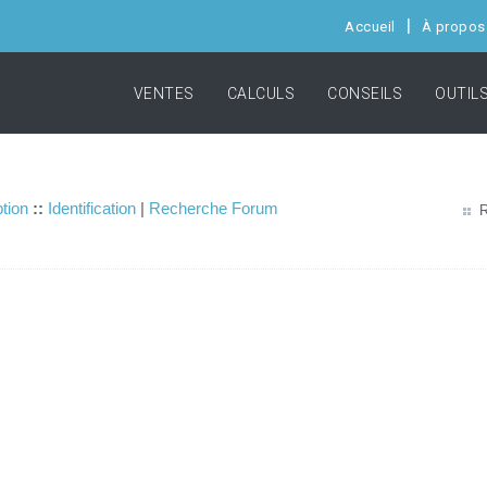
Accueil
À propos
VENTES
CALCULS
CONSEILS
OUTIL
ption
::
Identification
|
Recherche Forum
R