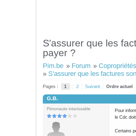
S'assurer que les fac
payer ?
Pim.be
»
Forum
»
Copropriétés
»
S'assurer que les factures son
Pages :
1
2
Suivant
Ordre actuel
G.B.
#1
Pimonaute intarissable
Pour infor
le Cdc doit
Certains pe