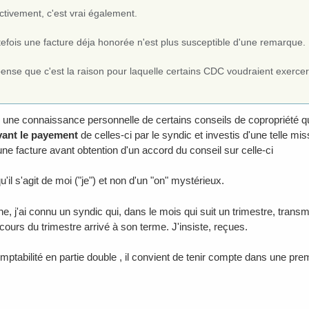
ctivement, c'est vrai également.
efois une facture déja honorée n'est plus susceptible d'une remarque.
ense que c'est la raison pour laquelle certains CDC voudraient exercer
s une connaissance personnelle de certains conseils de copropriété qui
vant le payement
de celles-ci par le syndic et investis d'une telle mi
ne facture avant obtention d'un accord du conseil sur celle-ci
 qu'il s'agit de moi ("je") et non d'un "on" mystérieux.
e, j'ai connu un syndic qui, dans le mois qui suit un trimestre, trans
cours du trimestre arrivé à son terme. J'insiste, reçues.
mptabilité en partie double , il convient de tenir compte dans une pre