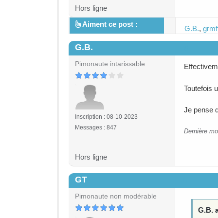
Hors ligne
Aiment ce post :
G.B.
,
grmf
G.B.
#6
Pimonaute intarissable
Effectivem
Toutefois 
Je pense q
Inscription : 08-10-2023
Messages : 847
Dernière mo
Hors ligne
GT
#7
Pimonaute non modérable
G.B. a