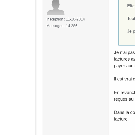
Effe
Tout
Inscription : 11-10-2014
Messages : 14 286
Je p
Je n'ai pa
factures
a
payer aucu
Il est vrai
En revanch
reçues au 
Dans la co
facture.