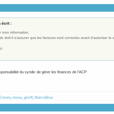
 écrit :
r mon information,
dc doit-il s'assurer que les factures sont correctes avant d'autoriser le 
ci
esponsabilité du syndic de gérer les finances de l'ACP
 Ermen
,
rexou
,
grmff
,
MarcoBrux