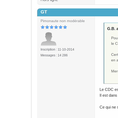
GT
#5
Pimonaute non modérable
G.B. a
Pour
le C
Inscription : 11-10-2014
Cert
Messages : 14 286
en 
Mer
Le CDC est
Il est dan
Ce qui ne 