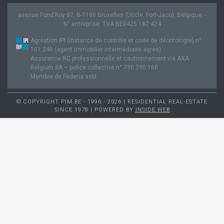
avenue Fond’Roy 82, B-1180 Bruxelles (Uccle, Fort-Jaco), Belgique. -
N° entreprise: TVA BE0425.187.424
Agréation IPI (instance de contrôle et code de déontologie) n°
101.248 (agent immobilier intermédiaire agréé).
Assurance RC professionnelle et cautionnement via AXA
Belgium SA – police collective n° 730.390.160
Membre de Federia asbl
© COPYRIGHT PIM.BE - 1996 - 2026 | RESIDENTIAL REAL-ESTATE
SINCE 1978 | POWERED BY
INSIDE WEB