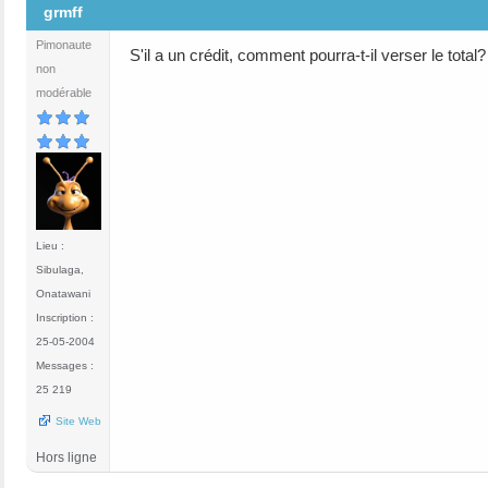
grmff
Pimonaute
S'il a un crédit, comment pourra-t-il verser le total?
non
modérable
Lieu :
Sibulaga,
Onatawani
Inscription :
25-05-2004
Messages :
25 219
Site Web
Hors ligne