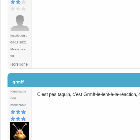
Inscription :
04-11-2021
Messages :
38
Hors ligne
#29
grmff
Pimonaute
C'est pas taquin, c'est Grmff-le-lent-à-la-réaction
non
modérable