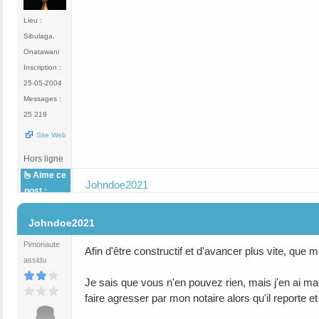
Lieu :
Sibulaga,
Onatawani
Inscription :
25-05-2004
Messages :
25 219
Site Web
Hors ligne
Aime ce
Johndoe2021
post :
#30
Johndoe2021
Pimonaute
Afin d'être constructif et d'avancer plus vite, que 
assidu
Je sais que vous n'en pouvez rien, mais j'en ai mar
faire agresser par mon notaire alors qu'il reporte e