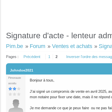
Signature d'acte - lenteur adm
Pim.be
»
Forum
»
Ventes et achats
»
Signa
Pages :
Précédent
1
2
Inverser l'ordre des messa
#1
Johndoe2021
Pimonaute
Bonjour à tous,
assidu
J'ai signé un compromis de vente en avril 2025, av
mon notaire pour fixer une date, mais il ne répond ou
Je me demande ce que je peux faire ou ne pas faire 