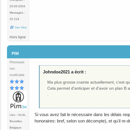
25-05-2004
Messages :
25 219
Site Web
Hors ligne
#22
PIM
Pimonaute
non
Johndoe2021 a écrit :
modérable
Ma plus grosse crainte actuellement, c'est qu
Cela permet d'anticiper et d'avoir un plan B 
.
Si vous avez fait le nécessaire dans les délais requ
Lieu : Uccle,
honoraires: bref, selon son décompte), et qu'il re-d
Bruxelles,
Belgique