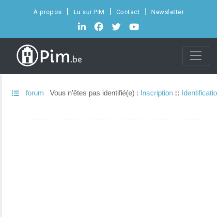
À propos
Lu sur PIM
Contact
Newsletter
forum
Vous n'êtes pas identifié(e) :
Inscription
::
Identificati