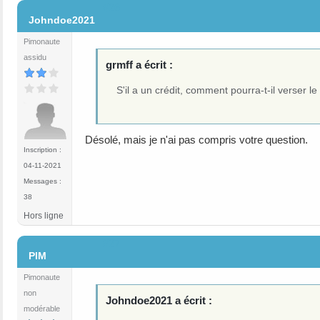
#26
Johndoe2021
Pimonaute
assidu
grmff a écrit :
S'il a un crédit, comment pourra-t-il verser le 
Désolé, mais je n'ai pas compris votre question.
Inscription :
04-11-2021
Messages :
38
Hors ligne
#27
PIM
Pimonaute
non
Johndoe2021 a écrit :
modérable