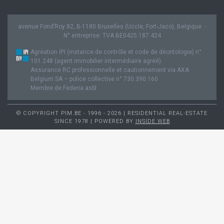
avenue Fond’Roy 82, B-1180 Bruxelles (Uccle, Fort-Jaco), Belgique. -
N° entreprise: TVA BE0425.187.424
Agréation IPI (instance de contrôle et code de déontologie) n°
101.248 (agent immobilier intermédiaire agréé).
Assurance RC professionnelle et cautionnement via AXA
Belgium SA – police collective n° 730.390.160
Membre de Federia asbl
© COPYRIGHT PIM.BE - 1996 - 2026 | RESIDENTIAL REAL-ESTATE
SINCE 1978 | POWERED BY
INSIDE WEB