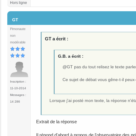
Hors ligne
#11
GT
Pimonaute
non
GT a écrit :
modérable
G.B. a écrit :
@GT pas du tout relisez le texte parl
Ce sujet de débat vous gêne-t-il peux-
Inscription :
11-10-2014
Messages :
Lorsque j'ai posté mon texte, la réponse n'ét
14 286
Extrait de la réponse
Il répond d'abord à propos de l'observatoire des pri