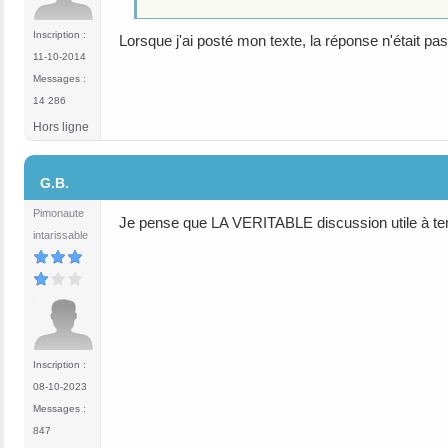
Inscription :
Lorsque j'ai posté mon texte, la réponse n'était pa
11-10-2014
Messages :
14 286
Hors ligne
#10
G.B.
Pimonaute
Je pense que LA VERITABLE discussion utile à teni
intarissable
Inscription :
08-10-2023
Messages :
847