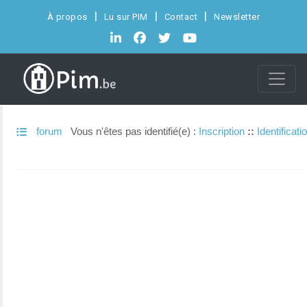
À propos
Lu sur PIM
Contact
Newsletter
forum
Vous n'êtes pas identifié(e) :
Inscription
::
Identificati