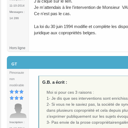
J'ai cliqué sur le lien.
11-10-2014
Je m'attendais à lire l'intervention de Monsieur
Messages :
Ce n'est pas le cas.
14 286
La loi du 30 juin 1994 modifie et complète les dispos
juridique aux copropriétés belges.
Hors ligne
#19
GT
Pimonaute
non
G.B. a écrit :
modérable
Moi si pour ces 3 raisons :
1- Je dis que ses interventions sont enrich
2- Si vous ne le saviez pas, la société de sy
dans plusieurs copropriété et cela depuis pl
s'exprimer
publiquement sur les sujets évoq
3- Pas envie de la prose copropriétairengalè
Inscription :