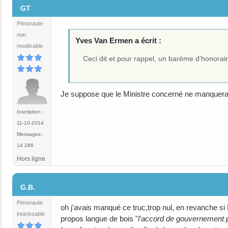
GT
Pimonaute
non
Yves Van Ermen a écrit :
modérable
Ceci dit et pour rappel, un barème d'honoraire
Je suppose que le Ministre concerné ne manquera d
Inscription :
11-10-2014
Messages :
14 286
Hors ligne
#5
G.B.
Pimonaute
oh j'avais manqué ce truc,trop nul, en revanche si
intarissable
propos langue de bois "
l'accord de gouvernement p