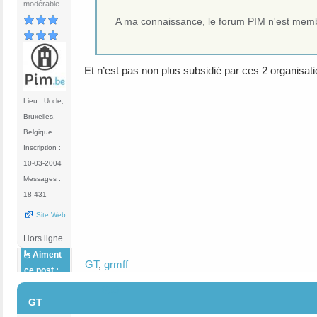
modérable
A ma connaissance, le forum PIM n'est membr
Et n’est pas non plus subsidié par ces 2 organisat
Lieu : Uccle,
Bruxelles,
Belgique
Inscription :
10-03-2004
Messages :
18 431
Site Web
Hors ligne
Aiment
GT
,
grmff
ce post :
#16
GT