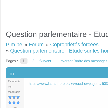
Question parlementaire - Etu
Pim.be
»
Forum
»
Copropriétés forcées
»
Question parlementaire - Etude sur les h
Pages :
1
2
Suivant
Inverser l'ordre des messages
#1
GT
Pimonaute
https://www.lachambre.be/kvvcr/showpage … 503
non
modérable