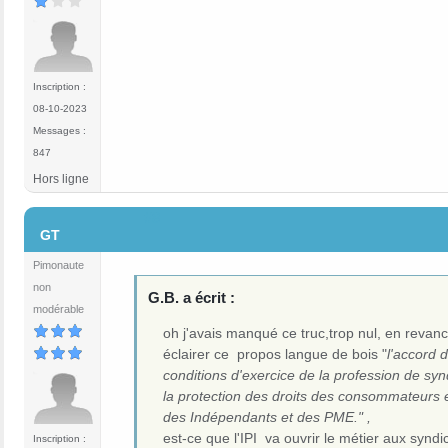
Inscription :
08-10-2023
Messages :
847
Hors ligne
#8
GT
Pimonaute
non
G.B. a écrit :
modérable
oh j'avais manqué ce truc,trop nul, en revan
éclairer ce propos langue de bois "
l'accord 
conditions d'exercice de la profession de synd
la protection des droits des consommateurs 
des Indépendants et des PME." ,
est-ce que l'IPI va ouvrir le métier aux syndi
Inscription :