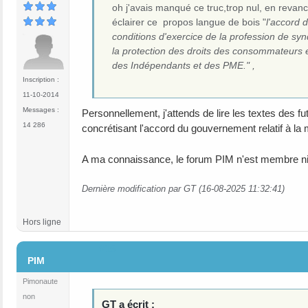
oh j'avais manqué ce truc,trop nul, en revan
éclairer ce propos langue de bois "
l'accord 
conditions d'exercice de la profession de synd
la protection des droits des consommateurs 
des Indépendants et des PME." ,
Inscription :
11-10-2014
Messages :
Personnellement, j'attends de lire les textes des f
14 286
concrétisant l'accord du gouvernement relatif à la
A ma connaissance, le forum PIM n'est membre ni 
Dernière modification par GT (16-08-2025 11:32:41)
Hors ligne
#15
PIM
Pimonaute
non
GT a écrit :