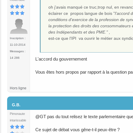
oh j'avais manqué ce truc,trop nul, en revan
éclairer ce propos langue de bois "
l'accord 
conditions d'exercice de la profession de synd
la protection des droits des consommateurs 
des Indépendants et des PME." ,
est-ce que l'IPI va ouvrir le métier aux syndi
Inscription :
11-10-2014
Messages :
14 286
L'accord du gouvernement
Vous êtes hors propos par rapport à la question par
Hors ligne
#7
G.B.
Pimonaute
@GT pas du tout relisez le texte parlementaire qu
intarissable
Ce sujet de débat vous gêne-t-il peux-être ?