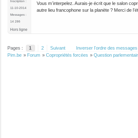
Inscription :
Vous m'interpelez. Aurais-je écrit que le salon co
11-10-2014
autre lieu francophone sur la planète ? Merci de l'ét
Messages :
14 286
Hors ligne
Pages :
1
2
Suivant
Inverser l'ordre des messages
Pim.be
»
Forum
»
Copropriétés forcées
»
Question parlementair