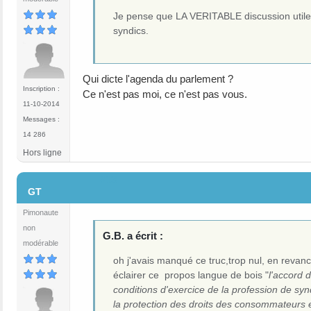
Je pense que LA VERITABLE discussion utile 
syndics.
Qui dicte l'agenda du parlement ?
Inscription :
Ce n'est pas moi, ce n'est pas vous.
11-10-2014
Messages :
14 286
Hors ligne
#13
GT
Pimonaute
non
G.B. a écrit :
modérable
oh j'avais manqué ce truc,trop nul, en revan
éclairer ce propos langue de bois "
l'accord 
conditions d'exercice de la profession de synd
la protection des droits des consommateurs 