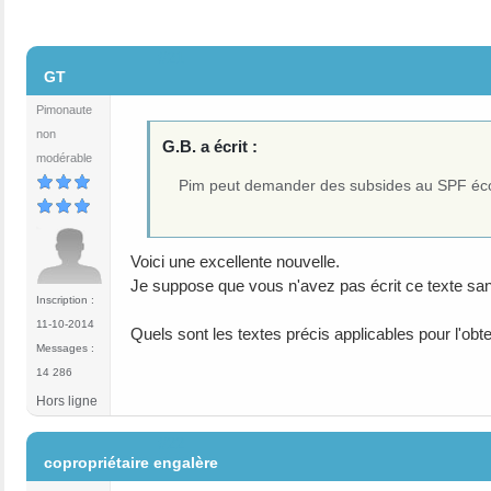
#21
GT
Pimonaute
non
G.B. a écrit :
modérable
Pim peut demander des subsides au SPF éco
Voici une excellente nouvelle.
Je suppose que vous n'avez pas écrit ce texte sans
Inscription :
11-10-2014
Quels sont les textes précis applicables pour l'ob
Messages :
14 286
Hors ligne
#22
copropriétaire engalère