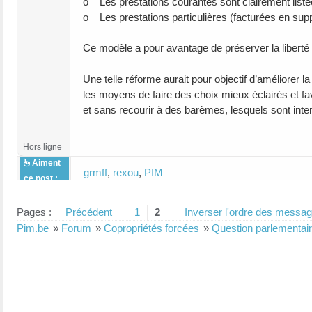
o Les prestations courantes sont clairement listée
o Les prestations particulières (facturées en sup
Ce modèle a pour avantage de préserver la liberté c
Une telle réforme aurait pour objectif d’améliorer la 
les moyens de faire des choix mieux éclairés et fav
et sans recourir à des barèmes, lesquels sont inter
Hors ligne
Aiment
grmff
,
rexou
,
PIM
ce post :
Pages :
Précédent
1
2
Inverser l'ordre des messa
Pim.be
»
Forum
»
Copropriétés forcées
»
Question parlementair