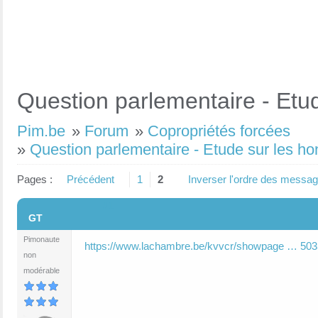
Question parlementaire - Etu
Pim.be
»
Forum
»
Copropriétés forcées
»
Question parlementaire - Etude sur les h
Pages :
Précédent
1
2
Inverser l'ordre des messa
#1
GT
Pimonaute
https://www.lachambre.be/kvvcr/showpage … 503
non
modérable