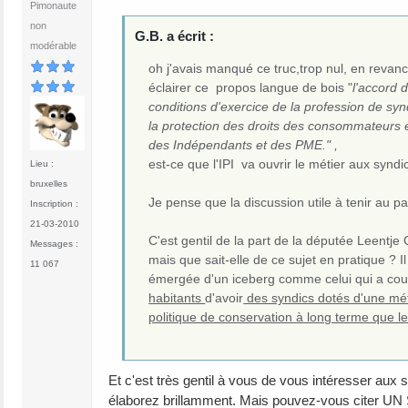
Pimonaute
non
G.B. a écrit :
modérable
oh j'avais manqué ce truc,trop nul, en revan
éclairer ce propos langue de bois "
l'accord 
conditions d'exercice de la profession de synd
la protection des droits des consommateurs 
des Indépendants et des PME." ,
est-ce que l'IPI va ouvrir le métier aux syndi
Lieu :
bruxelles
Je pense que la discussion utile à tenir au 
Inscription :
21-03-2010
C'est gentil de la part de la députée Leentje 
Messages :
mais que sait-elle de ce sujet en pratique ? Il
11 067
émergée d'un iceberg comme celui qui a coulé l
habitants
d'avoir
des syndics dotés d'une m
politique de conservation à long terme que l
Et c'est très gentil à vous de vous intéresser aux
élaborez brillamment. Mais pouvez-vous citer UN S