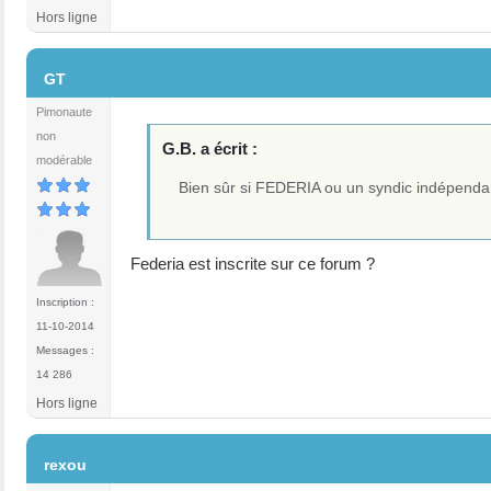
Hors ligne
#26
GT
Pimonaute
non
G.B. a écrit :
modérable
Bien sûr si FEDERIA ou un syndic indépendan
Federia est inscrite sur ce forum ?
Inscription :
11-10-2014
Messages :
14 286
Hors ligne
#27
rexou