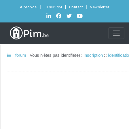
À propos
Lu sur PIM
Contact
Newsletter
forum
Vous n'êtes pas identifié(e) :
Inscription
::
Identificati