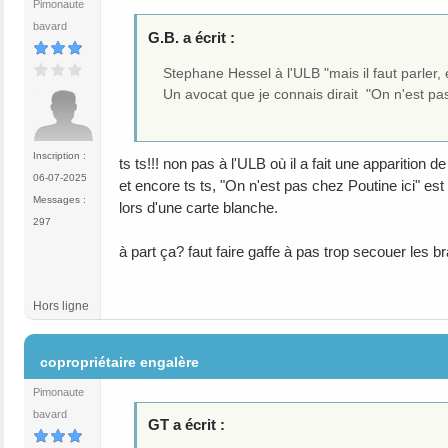
Pimonaute
bavard
G.B. a écrit :
Stephane Hessel à l'ULB "mais il faut parler, et
Un avocat que je connais dirait "On n'est pas
Inscription :
ts ts!!! non pas à l'ULB où il a fait une appariti
06-07-2025
et encore ts ts, "On n'est pas chez Poutine ici" es
Messages :
lors d'une carte blanche.
297
à part ça? faut faire gaffe à pas trop secouer les
Hors ligne
#23
copropriétaire engalère
Pimonaute
bavard
GT a écrit :