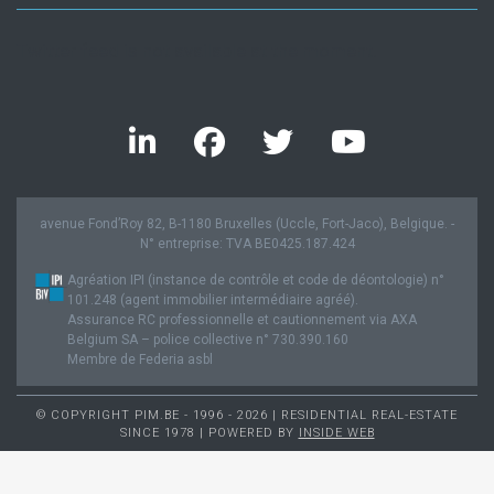
Twitter feed is not available at the moment.
avenue Fond’Roy 82, B-1180 Bruxelles (Uccle, Fort-Jaco), Belgique. -
N° entreprise: TVA BE0425.187.424
Agréation IPI (instance de contrôle et code de déontologie) n°
101.248 (agent immobilier intermédiaire agréé).
Assurance RC professionnelle et cautionnement via AXA
Belgium SA – police collective n° 730.390.160
Membre de Federia asbl
© COPYRIGHT PIM.BE - 1996 - 2026 | RESIDENTIAL REAL-ESTATE
SINCE 1978 | POWERED BY
INSIDE WEB