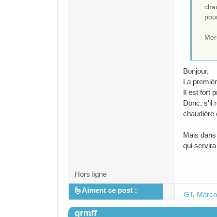
chau
pour
Mer
Bonjour,
La première
Il est fort
Donc, s'il
chaudière
Mais dans 
qui servir
Hors ligne
Aiment ce post :
GT
,
Marco
grmff
#3