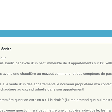
 écrit :
jour,
uis syndic bénévole d'un petit immeuble de 3 appartements sur Bruxell
s avons une chaudière au mazout commune, et des compteurs de pas
e à la vente d'un des appartements le nouveau propriétaire m'a contacté 
 chaudière au gaz individuelle dans son appartement!
remière question est : en a-t-il le droit ? (lui me prétend que oui ma
euxième question : si il peut mettre une chaudière individuelle, les frais 