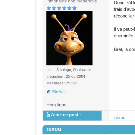
Pimonaute non modérable
Donc, s'il
frais d'av
réconcilier
Il va peut
cheminée c
Bref, la c
Lieu : Sibulaga, Onatawani
Inscription : 25-05-2004
Messages : 25 216
Site Web
Hors ligne
Aime ce post :
rexou
rexou
#5