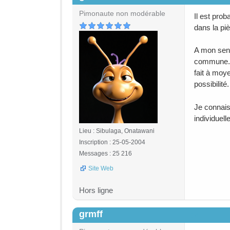
Pimonaute non modérable
Il est prob
dans la pi
A mon sens,
commune. S
fait à moy
possibilité.
Je connais
individuell
Lieu : Sibulaga, Onatawani
Inscription : 25-05-2004
Messages : 25 216
Site Web
Hors ligne
grmff
#4