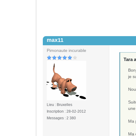
max11
#2
Pimonaute incurable
Tara a
Bon
je s
Nou
Suit
Lieu : Bruxelles
une
Inscription : 28-02-2012
Messages : 2 380
Ma p
Ma d