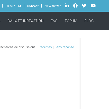
Lu sur PIM
Contact
Newsletter
S
BAUX ET INDEXATION
FAQ
FORUM
BLOG
echerche de discussions :
Récentes
|
Sans réponse