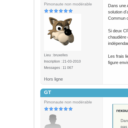
Pimonaute non modérable
Dans une A
solution d
Commun ou 
Si deux CP 
chaudière 
indépenda
Lieu : bruxelles
Les frais l
Inscription : 21-03-2010
figure env
Messages : 11 067
Hors ligne
GT
#6
Pimonaute non modérable
rexou 
Dans
pas