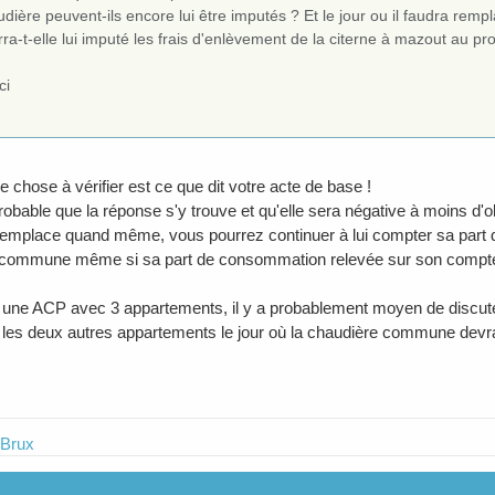
dière peuvent-ils encore lui être imputés ? Et le jour ou il faudra remp
ra-t-elle lui imputé les frais d'enlèvement de la citerne à mazout au pr
ci
 chose à vérifier est ce que dit votre acte de base !
 probable que la réponse s'y trouve et qu'elle sera négative à moins d'
 remplace quand même, vous pourrez continuer à lui compter sa part d
 commune même si sa part de consommation relevée sur son compte
une ACP avec 3 appartements, il y a probablement moyen de discuter
a les deux autres appartements le jour où la chaudière commune devra
Brux