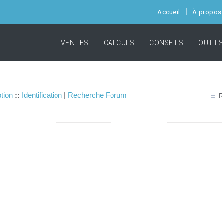
Accueil
À propos
VENTES
CALCULS
CONSEILS
OUTIL
ption
::
Identification
|
Recherche Forum
R