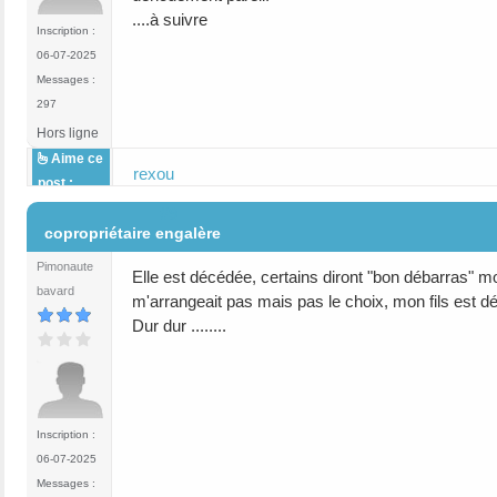
....à suivre
Inscription :
06-07-2025
Messages :
297
Hors ligne
Aime ce
rexou
post :
#9
copropriétaire engalère
Pimonaute
Elle est décédée, certains diront "bon débarras" moi
bavard
m'arrangeait pas mais pas le choix, mon fils est dé
Dur dur ........
Inscription :
06-07-2025
Messages :