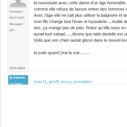
la nouveauté avec cette dame d'un âge honorable, 
comme elle refuse de laisser entrer des hommes de mé
Inscription :
Avec l'âge elle ne sait plus utiliser la baignoire et la
06-07-2025
mon fils change tout l'évier et tuyauterie.....inutile
Messages :
ans, ça mange pas de pain. Notez qu'elle nous en f
297
aurait tout salopé......disons que tatie danielle est 
Voilà que son chien aurait glissé dans le nouvel évie
la suite quand j'irai la voir.........
Hors ligne
Aiment
max11
,
grmff
,
rexou
,
pumableu
ce post :