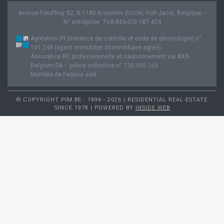
avenue Fond’Roy 82, B-1180 Bruxelles (Uccle, Fort-Jaco), Belgique. -
N° entreprise: TVA BE0425.187.424
Agréation IPI (instance de contrôle et code de déontologie) n°
101.248 (agent immobilier intermédiaire agréé).
Assurance RC professionnelle et cautionnement via AXA
Belgium SA – police collective n° 730.390.160
Membre de Federia asbl
© COPYRIGHT PIM.BE - 1996 - 2026 | RESIDENTIAL REAL-ESTATE
SINCE 1978 | POWERED BY
INSIDE WEB