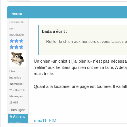
#13
rexou
Pimonaute
non
bada a écrit :
modérable
Refiler le chien aux héritiers et vous laisse
Un chien -un chiot si j'ai bien lu- n'est pas nécess
"refiler" aux héritiers qui n'en ont rien à faire. A 
Lieu :
mais triste.
bruxelles
Inscription :
Quant à la locataire, une page est tournée. Il va f
21-03-2010
Messages :
11 067
Hors ligne
Aiment
max11
,
PIM
ce post :