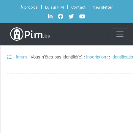
À propos
Lu sur PIM
Contact
Newsletter
forum
Vous n'êtes pas identifié(e) :
Inscription
::
Identificati