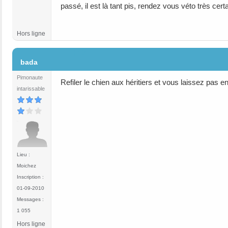
passé, il est là tant pis, rendez vous véto très cer
Hors ligne
#12
bada
Pimonaute
Refiler le chien aux héritiers et vous laissez pas
intarissable
Lieu :
Moichez
Inscription :
01-09-2010
Messages :
1 055
Hors ligne