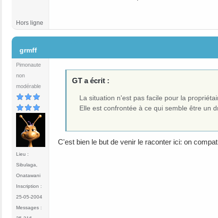
Hors ligne
#5
grmff
Pimonaute
non
GT a écrit :
modérable
La situation n'est pas facile pour la propriétai
Elle est confrontée à ce qui semble être un
C'est bien le but de venir le raconter ici: on compati
Lieu :
Sibulaga,
Onatawani
Inscription :
25-05-2004
Messages :