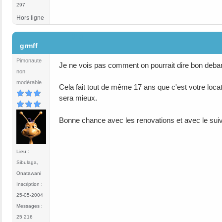
297
Hors ligne
#10
grmff
Pimonaute
Je ne vois pas comment on pourrait dire bon debarr
non
modérable
Cela fait tout de même 17 ans que c'est votre locat
sera mieux.
Bonne chance avec les renovations et avec le suiv
Lieu :
Sibulaga,
Onatawani
Inscription :
25-05-2004
Messages :
25 216