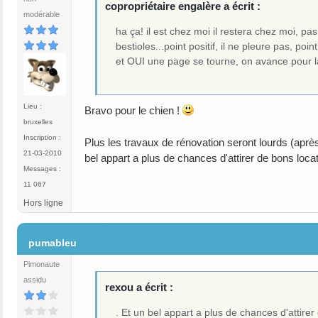
copropriétaire engalère a écrit :
modérable
ha ça! il est chez moi il restera chez moi, pa
bestioles...point positif, il ne pleure pas, po
et OUI une page se tourne, on avance pour la
Lieu :
Bravo pour le chien !
bruxelles
Inscription :
Plus les travaux de rénovation seront lourds (aprè
21-03-2010
bel appart a plus de chances d'attirer de bons locat
Messages :
11 067
Hors ligne
#16
pumableu
Pimonaute
assidu
rexou a écrit :
. Et un bel appart a plus de chances d'attirer