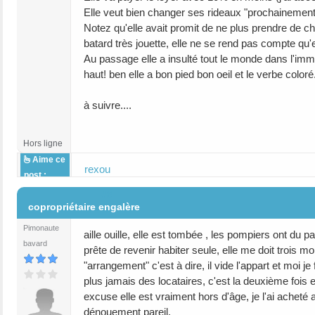
Elle veut bien changer ses rideaux "prochainement
Notez qu'elle avait promit de ne plus prendre de chi
batard très jouette, elle ne se rend pas compte qu'el
Au passage elle a insulté tout le monde dans l'immeub
haut! ben elle a bon pied bon oeil et le verbe coloré
à suivre....
Hors ligne
Aime ce
rexou
post :
#8
copropriétaire engalère
Pimonaute
aille ouille, elle est tombée , les pompiers ont du pa
bavard
prête de revenir habiter seule, elle me doit trois m
"arrangement" c'est à dire, il vide l'appart et moi j
plus jamais des locataires, c'est la deuxième fois 
excuse elle est vraiment hors d'âge, je l'ai acheté
dénouement pareil.