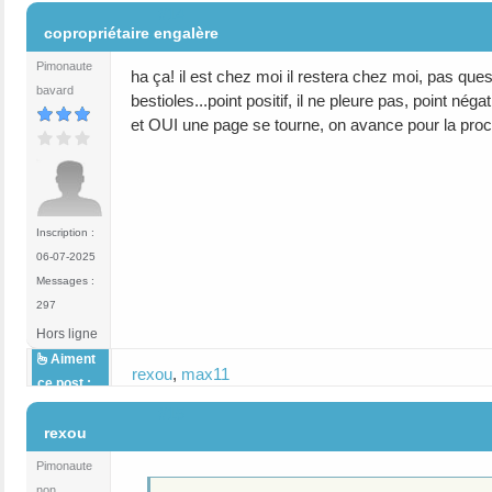
#14
copropriétaire engalère
Pimonaute
ha ça! il est chez moi il restera chez moi, pas ques
bavard
bestioles...point positif, il ne pleure pas, point né
et OUI une page se tourne, on avance pour la proch
Inscription :
06-07-2025
Messages :
297
Hors ligne
Aiment
rexou
,
max11
ce post :
#15
rexou
Pimonaute
non