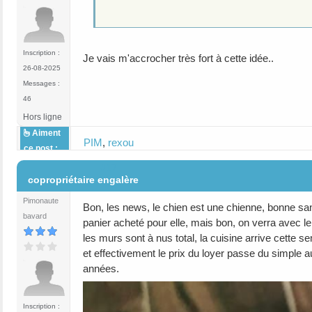
Inscription :
Je vais m'accrocher très fort à cette idée..
26-08-2025
Messages :
46
Hors ligne
Aiment
PIM
,
rexou
ce post :
#17
copropriétaire engalère
Pimonaute
Bon, les news, le chien est une chienne, bonne sant
bavard
panier acheté pour elle, mais bon, on verra avec l
les murs sont à nus total, la cuisine arrive cette se
et effectivement le prix du loyer passe du simple au
années.
Inscription :