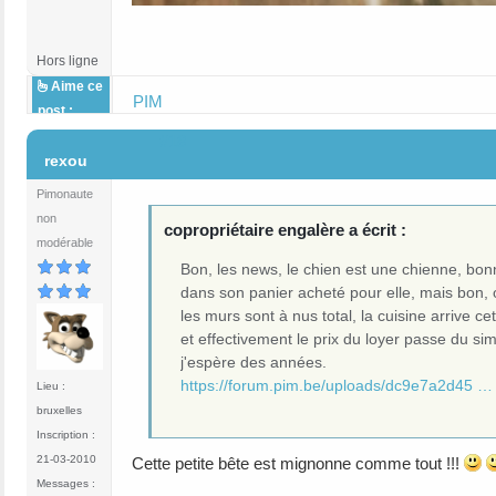
Hors ligne
Aime ce
PIM
post :
#18
rexou
Pimonaute
non
copropriétaire engalère a écrit :
modérable
Bon, les news, le chien est une chienne, bonn
dans son panier acheté pour elle, mais bon, 
les murs sont à nus total, la cuisine arrive c
et effectivement le prix du loyer passe du sim
j'espère des années.
https://forum.pim.be/uploads/dc9e7a2d45 …
Lieu :
bruxelles
Inscription :
21-03-2010
Cette petite bête est mignonne comme tout !!!
Messages :