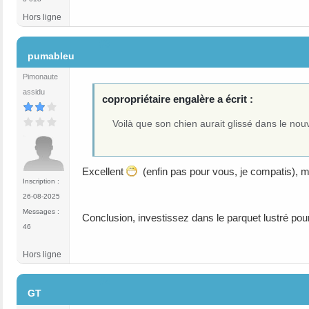
Hors ligne
#3
pumableu
Pimonaute
assidu
copropriétaire engalère a écrit :
Voilà que son chien aurait glissé dans le nouve
Excellent
(enfin pas pour vous, je compatis), mon
Inscription :
26-08-2025
Messages :
Conclusion, investissez dans le parquet lustré pour
46
Hors ligne
#4
GT