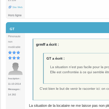
25 216
Site Web
Hors ligne
#6
GT
Pimonaute
non
grmff a écrit :
modérable
GT a écrit :
La situation n'est pas facile pour la pro
Elle est confrontée à ce qui semble ê
Inscription :
11-10-2014
C'est bien le but de venir le raconter ici: on c
Messages :
14 282
La situation de la locataire ne me laisse pas non plu