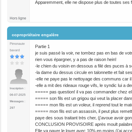
Apparemment, elle ne dispose plus de toutes ses 
Hors ligne
#7
copropriétaire engalère
Pimonaute
Partie 1
bavard
je suis passé la voir, ne tombez pas en bas de votre
rien vous épargner, y a pas de raison hein!
-le chien du voisin en dessous a filé des puces à son 
-la dame du dessus circule en talonnette et fait ses
-elle ne paye pas le nettoyage des communs car il 
-elle a mit des rideaux rouge vifs, le syndic lui a
Inscription :
===== pas question! il va pas commander chez ell
06-07-2025
===== son fils est un grigou qui veut la placer da
Messages :
===== mon fils est un voleur, il reprend tout le mat
297
===== mon fils est un assassin, il peut plus remettre
paye des sous traitant très cher, (j'avoue avoir gonf
CONCLUSION PROVISOIRE après moult palabre
Elle va payer le loyer avec 10% en moins (j'ai accept