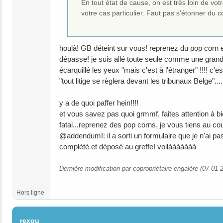
En tout état de cause, on est très loin de vot
votre cas particulier. Faut pas s'étonner du
houlà! GB déteint sur vous! reprenez du pop corn 
dépasse! je suis allé toute seule comme une grande a
écarquillé les yeux "mais c'est à l'étranger" !!!! c'e
"tout litige se règlera devant les tribunaux Belge".....
y a de quoi paffer hein!!!!
et vous savez pas quoi grmmf, faites attention à bie
fatal...reprenez des pop corns, je vous tiens au c
@addendum!: il a sorti un formulaire que je n'ai pas
complété et déposé au greffe! voilààààààà
Dernière modification par copropriétaire engalère (07-01-
Hors ligne
#23
rexou