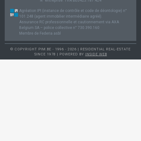
N° entreprise: TVA BE0425.187.424
Agréation IPI (instance de contrôle et code de déontologie) n°
101.248 (agent immobilier intermédiaire agréé).
Assurance RC professionnelle et cautionnement via AXA
Belgium SA – police collective n° 730.390.160
Membre de Federia asbl
© COPYRIGHT PIM.BE - 1996 - 2026 | RESIDENTIAL REAL-ESTATE
SINCE 1978 | POWERED BY
INSIDE WEB