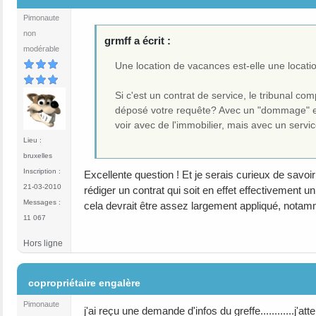
Pimonaute
non
grmff a écrit :
modérable
Une location de vacances est-elle une locat
Si c'est un contrat de service, le tribunal c
déposé votre requête? Avec un "dommage" exp
voir avec de l'immobilier, mais avec un serv
Lieu :
bruxelles
Inscription :
Excellente question ! Et je serais curieux de savoi
21-03-2010
rédiger un contrat qui soit en effet effectivement u
Messages :
cela devrait être assez largement appliqué, nota
11 067
Hors ligne
#24
copropriétaire engalère
Pimonaute
j'ai reçu une demande d'infos du greffe............j'at