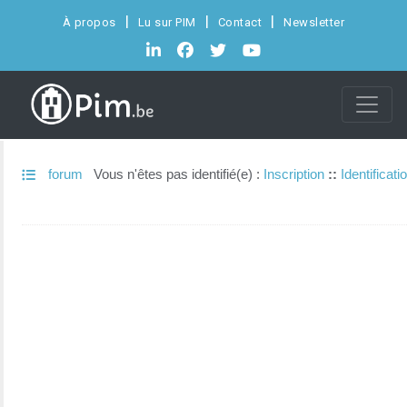
À propos
Lu sur PIM
Contact
Newsletter
forum
Vous n'êtes pas identifié(e) :
Inscription
::
Identificati