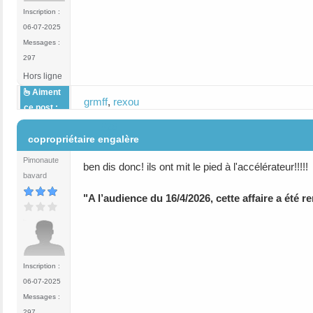
Inscription :
06-07-2025
Messages :
297
Hors ligne
Aiment
grmff
,
rexou
ce post :
#26
copropriétaire engalère
Pimonaute
ben dis donc! ils ont mit le pied à l'accélérateur!!!!!
bavard
"A l’audience du 16/4/2026, cette affaire a été r
Inscription :
06-07-2025
Messages :
297