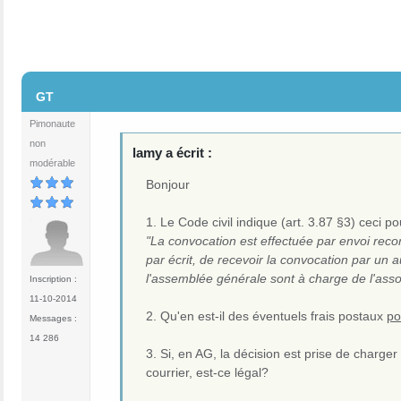
#2
GT
Pimonaute
non
lamy a écrit :
modérable
Bonjour
1. Le Code civil indique (art. 3.87 §3) ceci po
"La convocation est effectuée par envoi reco
par écrit, de recevoir la convocation par un 
l'assemblée générale sont à charge de l'asso
Inscription :
11-10-2014
2. Qu'en est-il des éventuels frais postaux
po
Messages :
14 286
3. Si, en AG, la décision est prise de charge
courrier, est-ce légal?