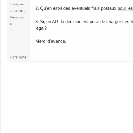
Inscription :
2. Qu'en est-il des éventuels frais postaux
pour le
30-11-2012
Messages :
3. Si, en AG, la décision est prise de charger ces
48
légal?
Merci d'avance.
Hors ligne