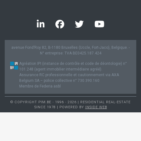
avenue Fond’Roy 82, B-1180 Bruxelles (Uccle, Fort-Jaco), Belgique. -
N° entreprise: TVA BE0425.187.424
Agréation IPI (instance de contrôle et code de déontologie) n°
101.248 (agent immobilier intermédiaire agréé).
Assurance RC professionnelle et cautionnement via AXA
Belgium SA – police collective n° 730.390.160
Membre de Federia asbl
© COPYRIGHT PIM.BE - 1996 - 2026 | RESIDENTIAL REAL-ESTATE
SINCE 1978 | POWERED BY
INSIDE WEB