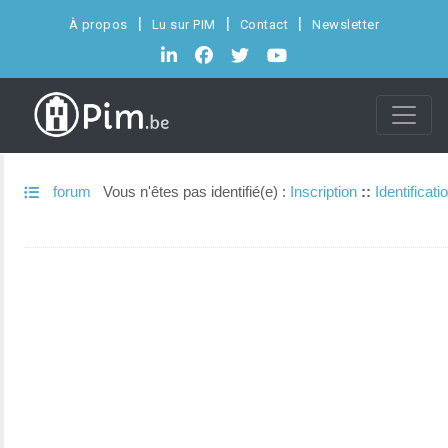
À propos
Lu sur PIM
Contact
Newsletter
forum
Vous n'êtes pas identifié(e) :
Inscription
::
Identificati