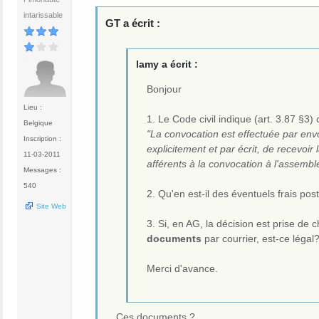
intarissable
GT a écrit :
lamy a écrit :
Bonjour
Lieu :
1. Le Code civil indique (art. 3.87 §3) 
Belgique
"La convocation est effectuée par env
Inscription :
explicitement et par écrit, de recevoi
11-03-2011
afférents à la convocation à l'assembl
Messages :
540
2. Qu'en est-il des éventuels frais po
Site Web
3. Si, en AG, la décision est prise de 
documents
par courrier, est-ce légal
Merci d'avance.
Ces documents ?