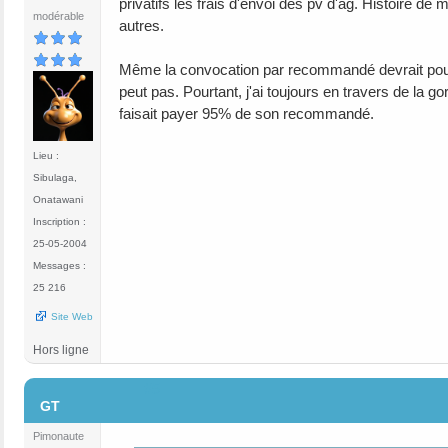
privatifs les frais d'envoi des pv d'ag. Histoire de 
modérable
autres.
Même la convocation par recommandé devrait pouvoi
peut pas. Pourtant, j'ai toujours en travers de la
faisait payer 95% de son recommandé.
Lieu :
Sibulaga,
Onatawani
Inscription :
25-05-2004
Messages :
25 216
Site Web
Hors ligne
#5
GT
Pimonaute