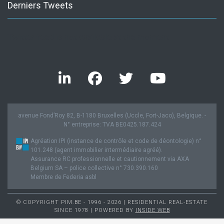
Derniers Tweets
Twitter feed is not available at the moment.
avenue Fond’Roy 82, B-1180 Bruxelles (Uccle, Fort-Jaco), Belgique. -
N° entreprise: TVA BE0425.187.424
Agréation IPI (instance de contrôle et code de déontologie) n°
101.248 (agent immobilier intermédiaire agréé).
Assurance RC professionnelle et cautionnement via AXA
Belgium SA – police collective n° 730.390.160
Membre de Federia asbl
© COPYRIGHT PIM.BE - 1996 - 2026 | RESIDENTIAL REAL-ESTATE
SINCE 1978 | POWERED BY
INSIDE WEB