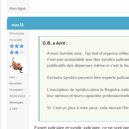
Hors ligne
#4
max11
Pimonaute
incurable
G.B. a écrit :
A mon humble avis, l'ipi doit d'urgence réflé
n'est pas acceptable que des syndics judicia
justificatifs des dépenses même si c'est la faut
Certains syndics peuvent être experts judici
Lieu :
Bruxelles
L'inscription de syndics dans le Registre nat
Inscription :
leur sérieux et leurs capacités professionnell
28-02-2012
Messages :
Si c'est un plus à mes yeux, cela devrait l'ê
2 383
Expert judiciaire et syndic judiciaire, ce ne sont 