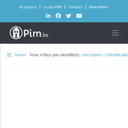
À propos
Lu sur PIM
Contact
Newsletter
forum
Vous n'êtes pas identifié(e) :
Inscription
::
Identificati