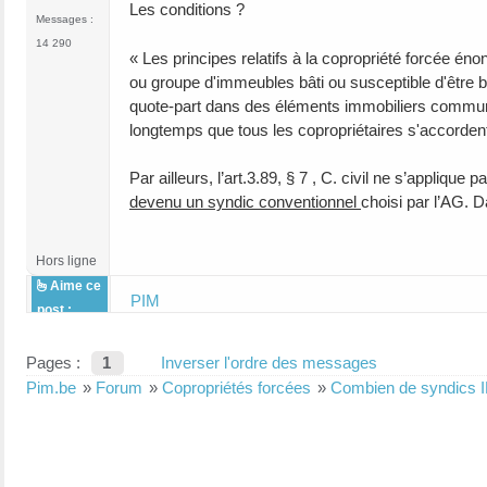
Les conditions ?
Messages :
14 290
« Les principes relatifs à la copropriété forcée éno
ou groupe d'immeubles bâti ou susceptible d'être bât
quote-part dans des éléments immobiliers commu
longtemps que tous les copropriétaires s'accordent
Par ailleurs, l’art.3.89, § 7 , C. civil ne s’applique 
devenu un syndic conventionnel
choisi par l’AG. D
Hors ligne
Aime ce
PIM
post :
Pages :
1
Inverser l'ordre des messages
Pim.be
»
Forum
»
Copropriétés forcées
»
Combien de syndics IPI