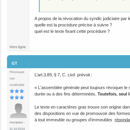
A propos de la révocation du syndic judiciaire par le
quelle est la procédure précise à suivre ?
quel est le texte fixant cette procédure ?
Hors ligne
#7
GT
Pimonaute
L’art.3.89, § 7, C. civil prévoit :
non
modérable
« L'assemblée générale peut toujours révoquer le sy
durée ou à des fins déterminées.
Toutefois, seul 
Le texte en caractères gras trouve son origine dans l
des dispositions en vue de promouvoir des formes alte
à tout immeuble ou groupes d’immeubles
répondan
Inscription :
11-10-2014