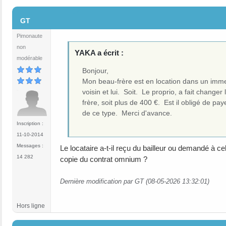
#4
GT
Pimonaute
non
YAKA a écrit :
modérable
Bonjour,
Mon beau-frère est en location dans un imme
voisin et lui. Soit. Le proprio, a fait chang
frère, soit plus de 400 €. Est il obligé de pa
de ce type. Merci d'avance.
Inscription :
11-10-2014
Messages :
Le locataire a-t-il reçu du bailleur ou demandé à cel
14 282
copie du contrat omnium ?
Dernière modification par GT (08-05-2026 13:32:01)
Hors ligne
#5