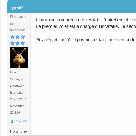
#3
grmff
Pimonaute
L'omnium comprend deux volets: l'entretien, et l
non
Le premier volet est à charge du locataire. Le seco
modérable
Si la répartition n'est pas notée, faite une demande
Lieu :
Sibulaga,
Onatawani
Inscription :
25-05-2004
Messages :
25 216
Site Web
Hors ligne