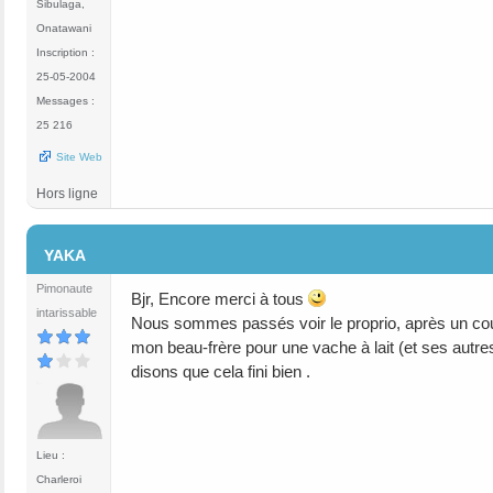
Sibulaga,
Onatawani
Inscription :
25-05-2004
Messages :
25 216
Site Web
Hors ligne
#14
YAKA
Pimonaute
Bjr, Encore merci à tous
intarissable
Nous sommes passés voir le proprio, après un coup 
mon beau-frère pour une vache à lait (et ses autres
disons que cela fini bien .
Lieu :
Charleroi