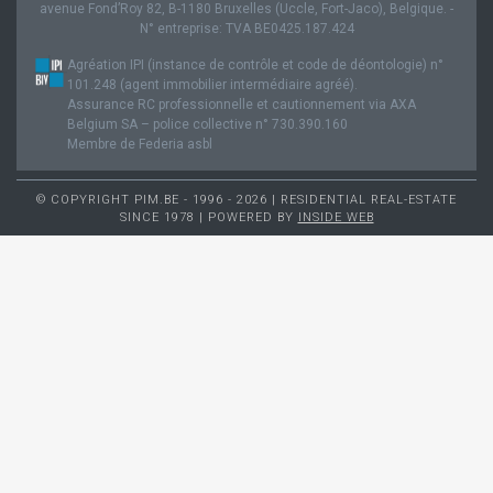
avenue Fond’Roy 82, B-1180 Bruxelles (Uccle, Fort-Jaco), Belgique. -
N° entreprise: TVA BE0425.187.424
Agréation IPI (instance de contrôle et code de déontologie) n°
101.248 (agent immobilier intermédiaire agréé).
Assurance RC professionnelle et cautionnement via AXA
Belgium SA – police collective n° 730.390.160
Membre de Federia asbl
© COPYRIGHT PIM.BE - 1996 - 2026 | RESIDENTIAL REAL-ESTATE
SINCE 1978 | POWERED BY
INSIDE WEB