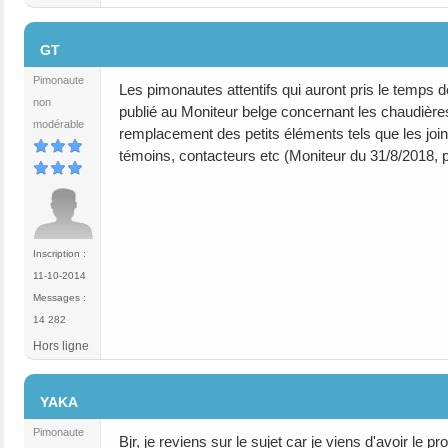
#8
GT
Pimonaute
Les pimonautes attentifs qui auront pris le temps d
non
publié au Moniteur belge concernant les chaudière
modérable
remplacement des petits éléments tels que les join
témoins, contacteurs etc (Moniteur du 31/8/2018,
Inscription :
11-10-2014
Messages :
14 282
Hors ligne
#9
YAKA
Pimonaute
Bjr, je reviens sur le sujet car je viens d'avoir le p