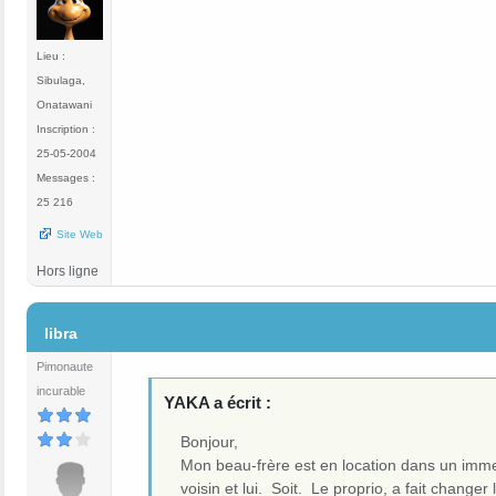
Lieu :
Sibulaga,
Onatawani
Inscription :
25-05-2004
Messages :
25 216
Site Web
Hors ligne
#12
libra
Pimonaute
incurable
YAKA a écrit :
Bonjour,
Mon beau-frère est en location dans un imme
voisin et lui. Soit. Le proprio, a fait chang