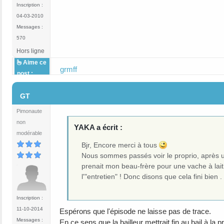
Inscription :
04-03-2010
Messages :
570
Hors ligne
Aime ce
grmff
post :
#15
GT
Pimonaute
non
YAKA a écrit :
modérable
Bjr, Encore merci à tous
Nous sommes passés voir le proprio, après un
prenait mon beau-frère pour une vache à lait 
l'"entretien" ! Donc disons que cela fini bien .
Inscription :
11-10-2014
Espérons que l'épisode ne laisse pas de trace.
Messages :
En ce sens que la bailleur mettrait fin au bail à la