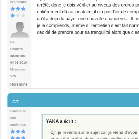
intarissable
arrêté, donc je dois vérifier au niveau des ordres 
entièrement dû au locataire, il n'a pas l'air de co
qu'il a déjà dû payer une nouvelle chaudière... Il 
je le comprends, même si l'entretien s'est fait nor
décidé de prendre pour sa tranquilité alors que c'e
Lieu :
Charleroi
Inscription :
04-03-2010
Messages :
570
Hors ligne
#10
GT
Pimonaute
non
YAKA a écrit :
modérable
Bjr, je reviens sur le sujet car je viens d'avo
aurait été arrêté, donc je dois vérifier au n