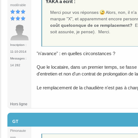
YAKA a écrit :
modérable
Merci pour vos réponses
Alors, non, il n'
marque "X", et apparemment encore personne 
coût quelconque de ce remplacement?
Et
soit assurée, je pense). Merci.
Inscription :
11-10-2014
"n'avance" : en quelles circonstances ?
Messages :
14 282
Que le locataire, dans un premier temps, se fasse pro
d'entretien et non d'un contrat de prolongation de la
Le remplacement de la chaudière n'est pas à charg
Hors ligne
#7
GT
Pimonaute
non