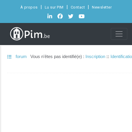
À propos
Lu sur PIM
Contact
Newsletter
forum
Vous n'êtes pas identifié(e) :
Inscription
::
Identificati