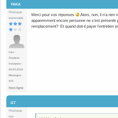
YAKA
Pimonaute
Merci pour vos réponses
Alors, non, il n'a rien
intarissable
apparemment encore personne ne s'est présenté pou
remplacement? Et quand doit-il payer l'entretien (
Lieu :
Charleroi
Inscription :
04-03-2010
Messages :
570
Hors ligne
#6
GT
Pimonaute
non