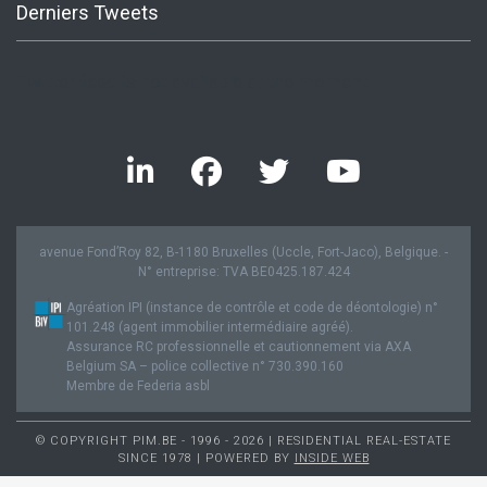
Derniers Tweets
Twitter feed is not available at the moment.
avenue Fond’Roy 82, B-1180 Bruxelles (Uccle, Fort-Jaco), Belgique. -
N° entreprise: TVA BE0425.187.424
Agréation IPI (instance de contrôle et code de déontologie) n°
101.248 (agent immobilier intermédiaire agréé).
Assurance RC professionnelle et cautionnement via AXA
Belgium SA – police collective n° 730.390.160
Membre de Federia asbl
© COPYRIGHT PIM.BE - 1996 - 2026 | RESIDENTIAL REAL-ESTATE
SINCE 1978 | POWERED BY
INSIDE WEB