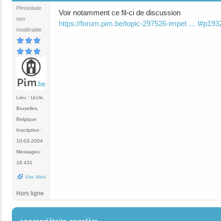
Pimonaute
Voir notamment ce fil-ci de discussion
non
https://forum.pim.be/topic-297526-impet … l#p19
modérable
Lieu : Uccle,
Bruxelles,
Belgique
Inscription :
10-03-2004
Messages :
18 431
Site Web
Hors ligne
#3