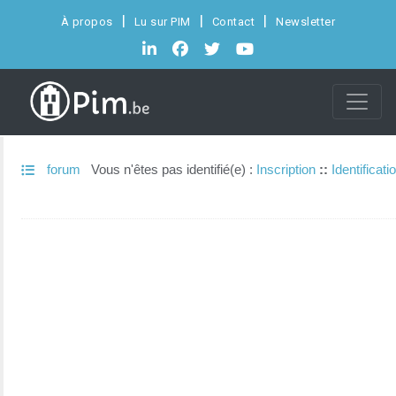
À propos
Lu sur PIM
Contact
Newsletter
forum
Vous n'êtes pas identifié(e) :
Inscription
::
Identificati