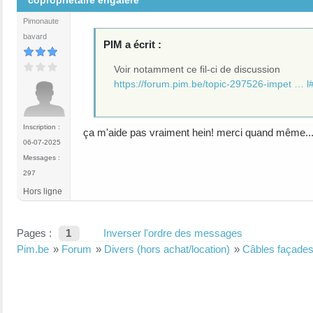
copropriétaire engalère
Pimonaute
bavard
PIM a écrit :
Voir notamment ce fil-ci de discussion
https://forum.pim.be/topic-297526-impet … 
Inscription :
ça m'aide pas vraiment hein! merci quand même...
06-07-2025
Messages :
297
Hors ligne
Pages :
1
Inverser l'ordre des messages
Pim.be
»
Forum
»
Divers (hors achat/location)
»
Câbles façades.