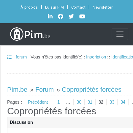
À propos
Lu sur PIM
Contact
Newsletter
forum
Vous n'êtes pas identifié(e) :
Inscription
::
Identificati
Pim.be
»
Forum
»
Copropriétés forcées
Pages :
Précédent
1
…
30
31
32
33
34
Copropriétés forcées
Discussion