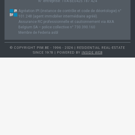
N° entreprise: TVA BE0425.187.424
Agréation IPI (instance de contrôle et code de déontologie) n°
101.248 (agent immobilier intermédiaire agréé).
Assurance RC professionnelle et cautionnement via AXA
Belgium SA – police collective n° 730.390.160
Membre de Federia asbl
© COPYRIGHT PIM.BE - 1996 - 2026 | RESIDENTIAL REAL-ESTATE
SINCE 1978 | POWERED BY
INSIDE WEB