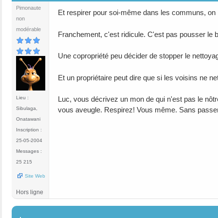
Pimonaute
Et respirer pour soi-même dans les communs, on pe
non
modérable
Franchement, c'est ridicule. C'est pas pousser le 
Une copropriété peu décider de stopper le nettoyag
Et un propriétaire peut dire que si les voisins ne netto
Lieu :
Luc, vous décrivez un mon de qui n'est pas le nôtr
Sibulaga,
vous aveugle. Respirez! Vous même. Sans passer p
Onatawani
Inscription :
25-05-2004
Messages :
25 215
Site Web
Hors ligne
#18