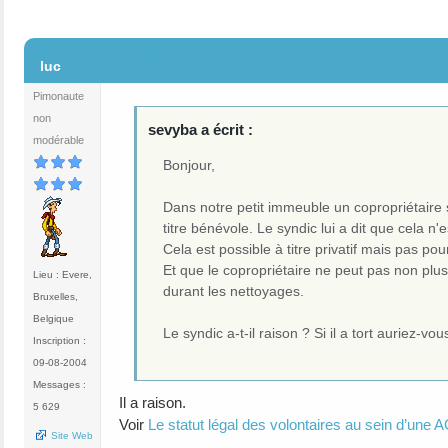
#2
luc
Pimonaute
non
sevyba a écrit :
modérable
Bonjour,
Dans notre petit immeuble un copropriétaire s
titre bénévole. Le syndic lui a dit que cela 
Cela est possible à titre privatif mais pas po
Et que le copropriétaire ne peut pas non plu
Lieu : Evere,
durant les nettoyages.
Bruxelles,
Belgique
Le syndic a-t-il raison ? Si il a tort auriez-vou
Inscription :
09-08-2004
Messages :
Il a raison.
5 629
Voir
Le statut légal des volontaires au sein d’une 
Site Web