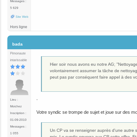
Messages :
5 629
Site Web
Hors ligne
#8
bada
Pimonaute
intarissable
Hier soir nous avons eu notre AG; "Nettoyage
volontairement assumer la tâche de nettoyag
peut pas par conséquent faire appel à des vo
.
Lieu :
Moichez
Votre syndic se trompe de sujet et joue sur des m
Inscription :
01-09-2010
Messages :
Un CP va se renseigner auprès d'une autre so
1 055
prix. Le syndic enverra aux CP cette offre. 