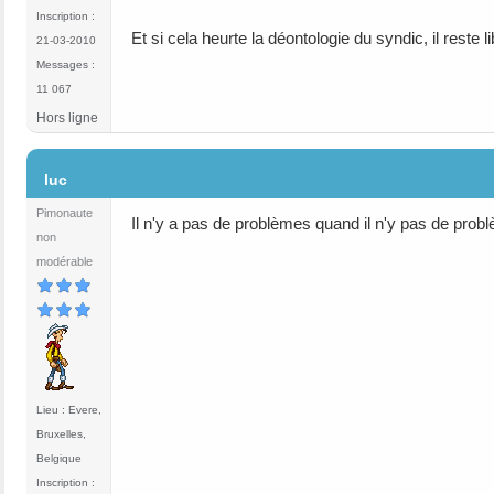
Inscription :
Et si cela heurte la déontologie du syndic, il reste 
21-03-2010
Messages :
11 067
Hors ligne
#11
luc
Pimonaute
Il n'y a pas de problèmes quand il n'y pas de prob
non
modérable
Lieu : Evere,
Bruxelles,
Belgique
Inscription :