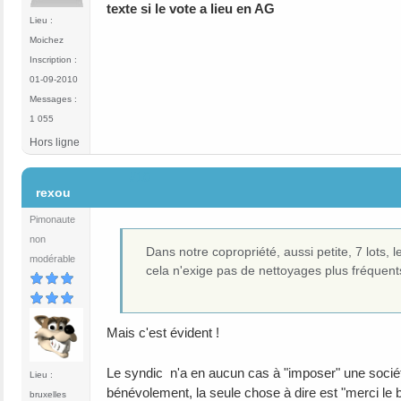
texte si le vote a lieu en AG
Lieu :
Moichez
Inscription :
01-09-2010
Messages :
1 055
Hors ligne
#10
rexou
Pimonaute
non
Dans notre copropriété, aussi petite, 7 lots, 
modérable
cela n'exige pas de nettoyages plus fréquent
Mais c'est évident !
Le syndic n'a en aucun cas à "imposer" une socié
Lieu :
bénévolement, la seule chose à dire est "merci le 
bruxelles