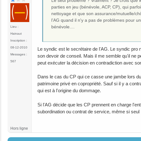
Le seul problème ? Vraiment ? Je crois que le
parties en jeu (bénévole, ACP, CP), qui par
nettoyage et que son assurance/mutuelle/ch
l’AG quand il n'y a pas de problèmes pour u
bénévole....
Lieu :
Hainaut
Inscription :
08-12-2010
Le syndic est le secrétaire de l'AG. Le syndic pro n'
Messages :
son devoir de conseil. Mais il me semble qu'il ne p
567
peut exécuter la décision en contradiction avec son 
Dans le cas du CP qui ce casse une jambe lors du 
patrimoine privé en copropriété. Sauf si il y a con
qui est à l'origine du dommage.
Si l'AG décide que les CP prennent en charge l'entr
subordination ou contrat de service, même si seul
Hors ligne
#15