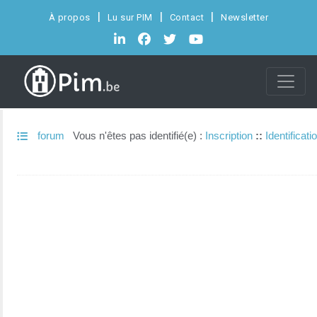
À propos
Lu sur PIM
Contact
Newsletter
forum
Vous n'êtes pas identifié(e) :
Inscription
::
Identificati