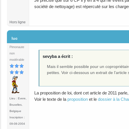
Je précise que sur 6 CP il y en a 4 qui ne vivent p
société de nettoyage) est répercuté sur les charge
Hors ligne
#7
luc
Pimonaute
non
sevyba a écrit :
modérable
Mais il semble possible pour un copropriéta
petites. Voir ci-dessous un extrait de l'article 
La proposition de loi, dont cet article de 2011 parle
Voir le texte de la
proposition
et le
dossier à la Ch
Lieu : Evere,
Bruxelles,
Belgique
Inscription :
09-08-2004