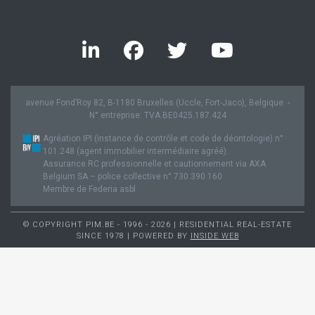
avenue Fond’Roy 82, B-1180 Bruxelles (Uccle, Fort-Jaco), Belgique. -
N° entreprise: TVA BE0425.187.424
Agréation IPI (instance de contrôle et code de déontologie) n°
101.248 (agent immobilier intermédiaire agréé).
Assurance RC professionnelle et cautionnement via AXA
Belgium SA – police collective n° 730.390.160
Membre de Federia asbl
© COPYRIGHT PIM.BE - 1996 - 2026 | RESIDENTIAL REAL-ESTATE
SINCE 1978 | POWERED BY
INSIDE WEB