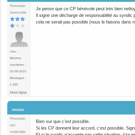
Pimonaute
Je pense que ce CP bénévole peut très bien netto
intarissable
Il signe une décharge de responsabilité au syndic p
cela ne serait pas possible (nous le faisons dans 
Lieu :
Moichez
Inscription :
01-09-2010
Messages :
1 055
Hors ligne
#5
rexou
Pimonaute
Bien sur que c'est possible.
non
Si les CP donnent leur accord, c'est possible. Sign
modérable
Et si le syndic n'accepte pas cette situation, il lui