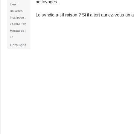
nettoyages.
Lieu :
Bruxelles
Le syndic a-t-il raison ? Si il a tort auriez-vous un a
Inscription :
24-09-2012
Messages :
48
Hors ligne