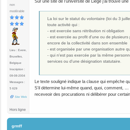
Sur une site de l’université de Liège j’ai trouvé u
non
modérable
La loi sur le statut du volontaire (loi du 3 ju
toute activité qui :
- est exercée sans rétribution ni obligation
- est exercée au profit d'une ou de plusieur
encore de la collectivité dans son ensemble
- est organisée par une organisation autre que 
Lieu : Evere,
- qui n'est pas exercée par la même personne
Bruxelles,
services ou d'une désignation statutaire.
Belgique
Inscription :
09-08-2004
Le texte souligné indique la clause qui empêche q
Messages :
S’il détermine lui-même quand, quoi, comment, … il
5 629
receveoir des procurations ni délibérer pour certains
Site Web
Hors ligne
#17
grmff