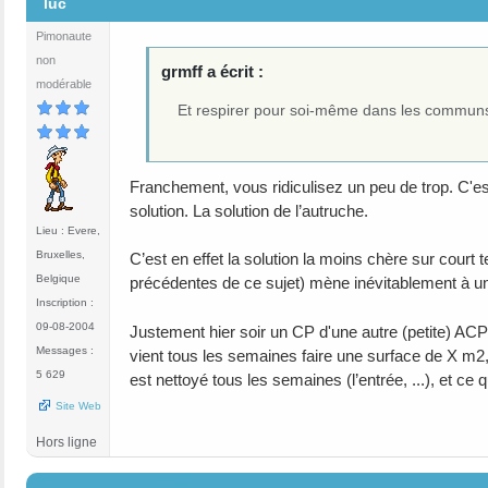
luc
Pimonaute
non
grmff a écrit :
modérable
Et respirer pour soi-même dans les communs,
Franchement, vous ridiculisez un peu de trop. C'es
solution. La solution de l’autruche.
Lieu : Evere,
Bruxelles,
C’est en effet la solution la moins chère sur court 
Belgique
précédentes de ce sujet) mène inévitablement à u
Inscription :
09-08-2004
Justement hier soir un CP d'une autre (petite) ACP
Messages :
vient tous les semaines faire une surface de X m2,
5 629
est nettoyé tous les semaines (l’entrée, ...), et ce qu
Site Web
Hors ligne
#19