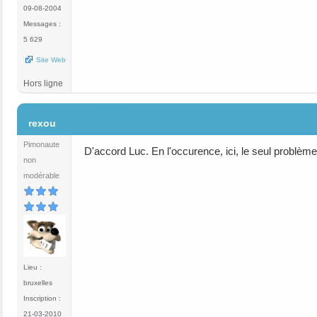
09-08-2004
Messages :
5 629
Site Web
Hors ligne
#12
rexou
Pimonaute
D'accord Luc. En l'occurence, ici, le seul problème e
non
modérable
Lieu :
bruxelles
Inscription :
21-03-2010