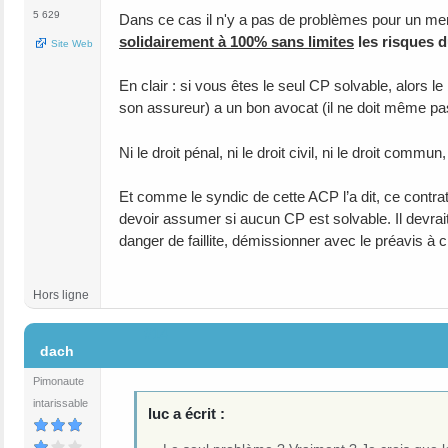
5 629
Dans ce cas il n'y a pas de problèmes pour un m
solidairement à 100% sans limites
les risques 
Site Web
En clair : si vous êtes le seul CP solvable, alors
son assureur) a un bon avocat (il ne doit même pa
Ni le droit pénal, ni le droit civil, ni le droit com
Et comme le syndic de cette ACP l’a dit, ce contra
devoir assumer si aucun CP est solvable. Il devrait
danger de faillite, démissionner avec le préavis à 
Hors ligne
#14
dach
Pimonaute
intarissable
luc a écrit :