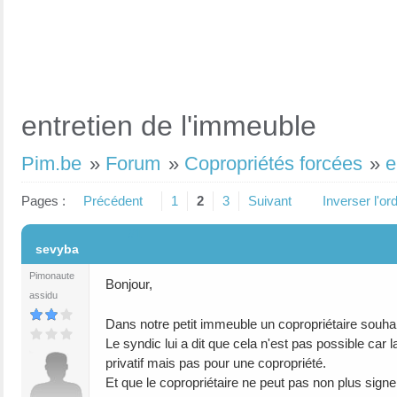
entretien de l'immeuble
Pim.be
»
Forum
»
Copropriétés forcées
»
e
Pages :
Précédent
1
2
3
Suivant
Inverser l'o
#1
sevyba
Pimonaute
Bonjour,
assidu
Dans notre petit immeuble un copropriétaire souhait
Le syndic lui a dit que cela n'est pas possible car
privatif mais pas pour une copropriété.
Et que le copropriétaire ne peut pas non plus sign