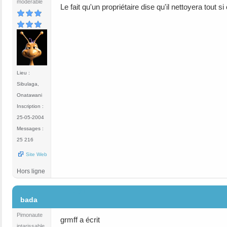
modérable
Le fait qu'un propriétaire dise qu'il nettoyera tout s
Lieu :
Sibulaga,
Onatawani
Inscription :
25-05-2004
Messages :
25 216
Site Web
Hors ligne
#30
bada
Pimonaute
grmff a écrit
intarissable