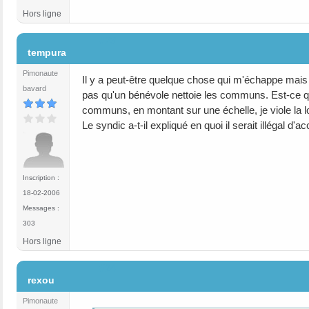
Hors ligne
#23
tempura
Pimonaute
Il y a peut-être quelque chose qui m'échappe mais 
bavard
pas qu'un bénévole nettoie les communs. Est-ce qu
communs, en montant sur une échelle, je viole la lo
Le syndic a-t-il expliqué en quoi il serait illégal 
Inscription :
18-02-2006
Messages :
303
Hors ligne
#24
rexou
Pimonaute