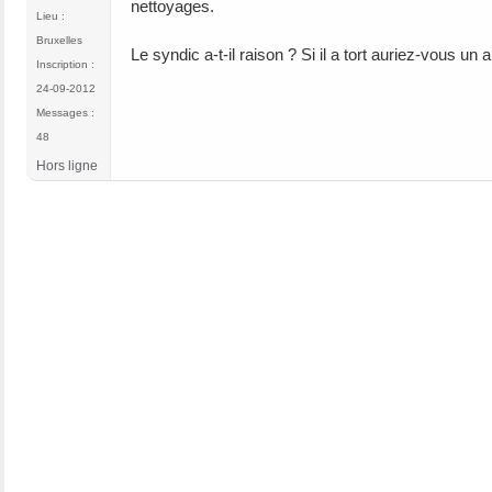
nettoyages.
Lieu :
Bruxelles
Le syndic a-t-il raison ? Si il a tort auriez-vous un a
Inscription :
24-09-2012
Messages :
48
Hors ligne