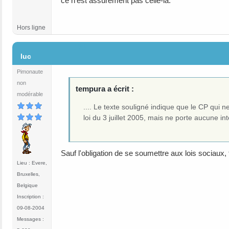
ce n'est assurément pas celle-là.
Hors ligne
#26
luc
Pimonaute
non
tempura a écrit :
modérable
.... Le texte souligné indique que le CP qu
loi du 3 juillet 2005, mais ne porte aucune int
Sauf l'obligation de se soumettre aux lois sociaux, f
Lieu : Evere,
Bruxelles,
Belgique
Inscription :
09-08-2004
Messages :