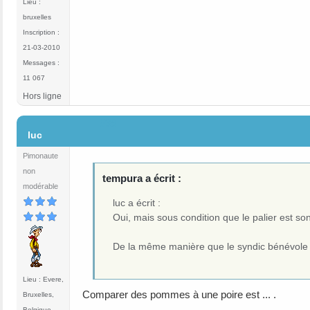
Lieu :
bruxelles
Inscription :
21-03-2010
Messages :
11 067
Hors ligne
#39
luc
Pimonaute
non
tempura a écrit :
modérable
luc a écrit :
Oui, mais sous condition que le palier est son
De la même manière que le syndic bénévole ne
Lieu : Evere,
Comparer des pommes à une poire est ... .
Bruxelles,
Belgique