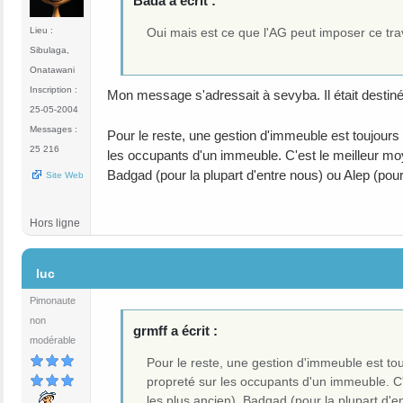
Bada a écrit :
Oui mais est ce que l'AG peut imposer ce trava
Lieu :
Sibulaga,
Onatawani
Inscription :
Mon message s'adressait à sevyba. Il était destiné
25-05-2004
Messages :
Pour le reste, une gestion d'immeuble est toujours d
25 216
les occupants d'un immeuble. C'est le meilleur mo
Badgad (pour la plupart d'entre nous) ou Alep (pour l
Site Web
Hors ligne
#33
luc
Pimonaute
non
grmff a écrit :
modérable
Pour le reste, une gestion d'immeuble est touj
propreté sur les occupants d'un immeuble. C
les plus ancien), Badgad (pour la plupart d'en