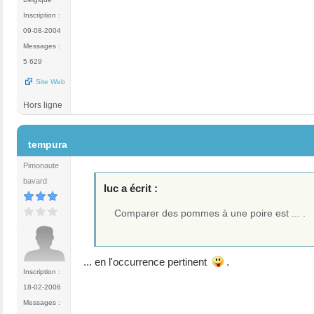
Inscription :
09-08-2004
Messages :
5 629
Site Web
Hors ligne
#40
tempura
Pimonaute
bavard
luc a écrit :
Comparer des pommes à une poire est ... .
... en l'occurrence pertinent
.
Inscription :
18-02-2006
Messages :