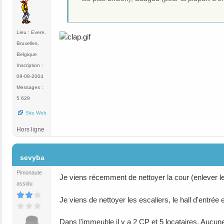
Lieu : Evere,
Bruxelles,
Belgique
Inscription :
09-08-2004
Messages :
5 629
Site Web
Hors ligne
#34
sevyba
Pimonaute
Je viens récemment de nettoyer la cour (enlever l
assidu
Je viens de nettoyer les escaliers, le hall d'entrée 
Dans l'immeuble il y a 2 CP et 5 locataires. Aucun