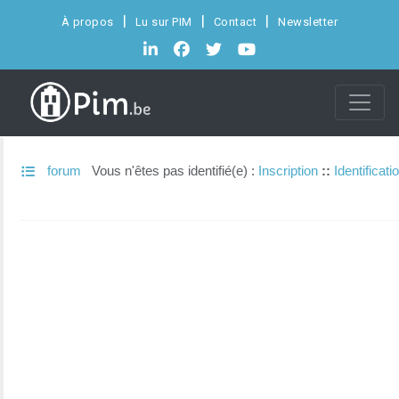
À propos
Lu sur PIM
Contact
Newsletter
forum
Vous n'êtes pas identifié(e) :
Inscription
::
Identificati