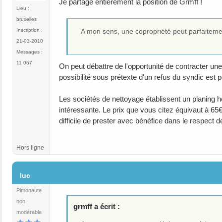
Je partage entièrement la position de Grmff !
Lieu :
bruxelles
Inscription :
A mon sens, une copropriété peut parfaitemen
21-03-2010
Messages :
11 067
On peut débattre de l'opportunité de contracter un
possibilité sous prétexte d'un refus du syndic est 
Les sociétés de nettoyage établissent un planing
intéressante. Le prix que vous citez équivaut à 65€
difficile de prester avec bénéfice dans le respect de 
Hors ligne
#36
luc
Pimonaute
non
grmff a écrit :
modérable