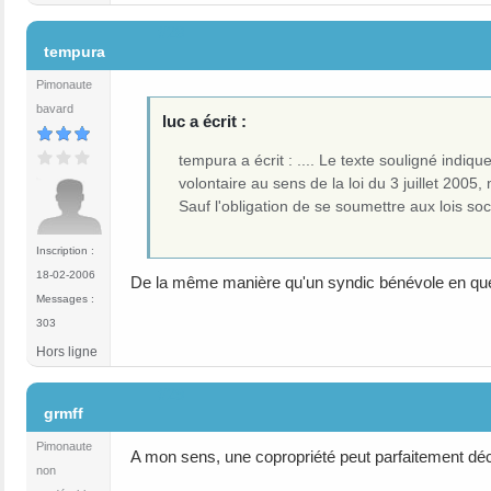
#28
tempura
Pimonaute
bavard
luc a écrit :
tempura a écrit : .... Le texte souligné ind
volontaire au sens de la loi du 3 juillet 2005
Sauf l'obligation de se soumettre aux lois socia
Inscription :
18-02-2006
De la même manière qu'un syndic bénévole en que
Messages :
303
Hors ligne
#29
grmff
Pimonaute
A mon sens, une copropriété peut parfaitement déc
non