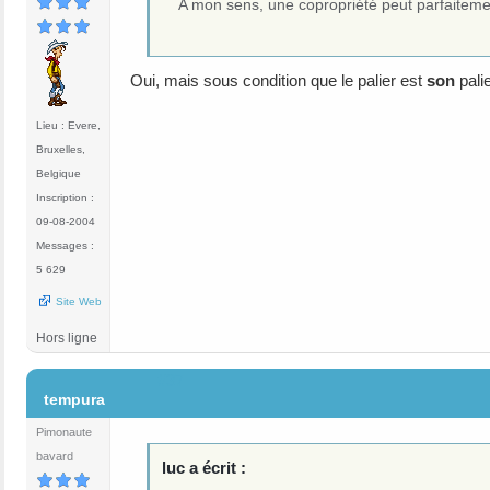
A mon sens, une copropriété peut parfaiteme
Oui, mais sous condition que le palier est
son
palie
Lieu : Evere,
Bruxelles,
Belgique
Inscription :
09-08-2004
Messages :
5 629
Site Web
Hors ligne
#37
tempura
Pimonaute
bavard
luc a écrit :