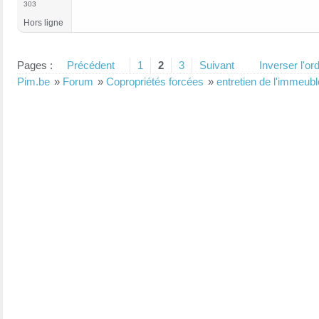
303
Hors ligne
Pages :
Précédent
1
2
3
Suivant
Inverser l'o
Pim.be
»
Forum
»
Copropriétés forcées
»
entretien de l'immeubl