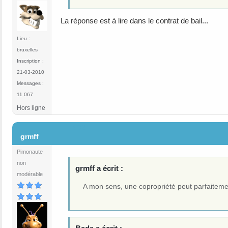
La réponse est à lire dans le contrat de bail...
Lieu :
bruxelles
Inscription :
21-03-2010
Messages :
11 067
Hors ligne
#32
grmff
Pimonaute
non
grmff a écrit :
modérable
A mon sens, une copropriété peut parfaiteme