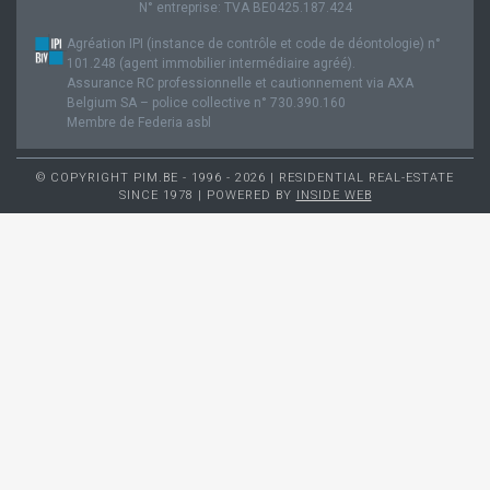
N° entreprise: TVA BE0425.187.424
Agréation IPI (instance de contrôle et code de déontologie) n°
101.248 (agent immobilier intermédiaire agréé).
Assurance RC professionnelle et cautionnement via AXA
Belgium SA – police collective n° 730.390.160
Membre de Federia asbl
© COPYRIGHT PIM.BE - 1996 - 2026 | RESIDENTIAL REAL-ESTATE
SINCE 1978 | POWERED BY
INSIDE WEB