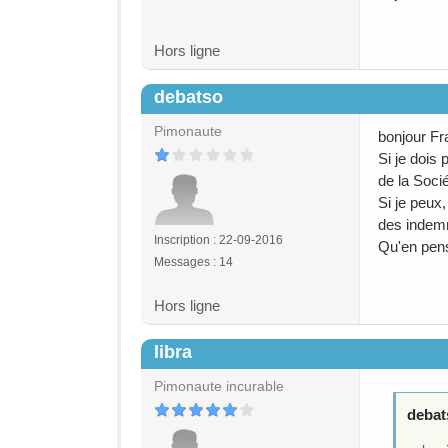
Hors ligne
debatso
#25
Pimonaute
bonjour Fra
Si je dois 
de la Soci
Si je peux
des indemn
Inscription : 22-09-2016
Qu'en pen
Messages : 14
Hors ligne
libra
#26
Pimonaute incurable
debats