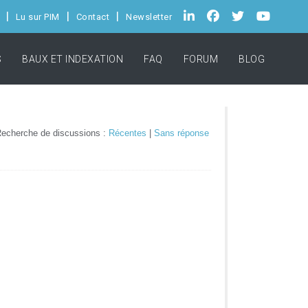
Lu sur PIM
Contact
Newsletter
S
BAUX ET INDEXATION
FAQ
FORUM
BLOG
echerche de discussions :
Récentes
|
Sans réponse