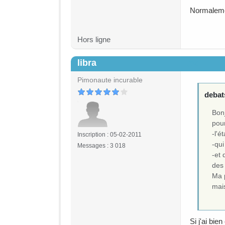
Normalemen
Hors ligne
libra
#24
Pimonaute incurable
debats
Bonj
pour
-l'é
Inscription : 05-02-2011
-qui
Messages : 3 018
-et 
des 
Ma 
mais
Si j'ai bie