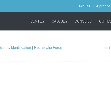
Accueil
À propos
VENTES
CALCULS
CONSEILS
OUTIL
ption
::
Identification
|
Recherche Forum
R