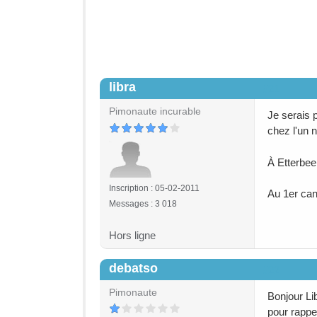
libra
#21
Pimonaute incurable
Je serais p
chez l'un n
À Etterbee
Inscription : 05-02-2011
Au 1er can
Messages : 3 018
Hors ligne
debatso
#22
Pimonaute
Bonjour Li
pour rappel 