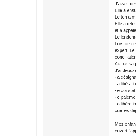
J'avais des
Elle a ensu
Le ton a m
Elle a refu
et a appelé
Le lendema
Lors de cet
expert. Le
conciliati
Au passage
J'ai dépo
-la désigna
-la libérat
-le consta
-le paieme
-la libéra
que les dé
Mes enfant
ouvert l'a