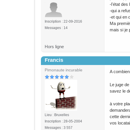
-l'état des
-qui a refu
-et qui en 
Inscription : 22-09-2016
Ma premièr
Messages : 14
mais si je 
Hors ligne
Francis
#23
Pimonaute incurable
A combien 
Le juge de 
savez le dé
à votre pla
demanderai
Lieu : Bruxelles
cette dern
Inscription : 28-05-2004
vos locata
Messages : 3 557