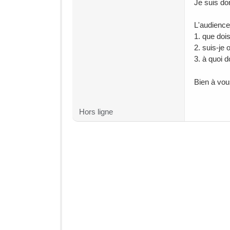
Je suis don
L'audience
1. que doi
2. suis-je 
3. à quoi d
Bien à vou
Hors ligne