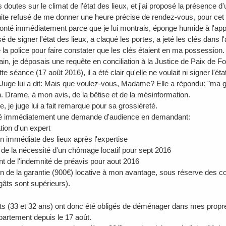
 doutes sur le climat de l'état des lieux, et j'ai proposé la présence d'
ite refusé de me donner une heure précise de rendez-vous, pour cet éta
onté immédiatement parce que je lui montrais, éponge humide à l'appui
sé de signer l'état des lieux, a claqué les portes, a jeté les clés dans l'
 la police pour faire constater que les clés étaient en ma possession.
in, je déposais une requête en conciliation à la Justice de Paix de Fo
te séance (17 août 2016), il a été clair qu'elle ne voulait ni signer l'état 
 Juge lui a dit: Mais que voulez-vous, Madame? Elle a répondu: "ma gara
on. Drame, à mon avis, de la bêtise et de la mésinformation.
, je juge lui a fait remarque pour sa grossièreté.
sé immédiatement une demande d'audience en demandant:
tion d'un expert
ion immédiate des lieux après l'expertise
t de la nécessité d'un chômage locatif pour sept 2016
nt de l'indemnité de préavis pour aout 2016
tion de la garantie (900€) locative à mon avantage, sous réserve des co
gâts sont supérieurs).
s (33 et 32 ans) ont donc été obligés de déménager dans mes propre
ppartement depuis le 17 août.