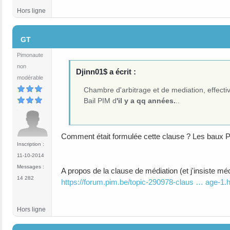
Hors ligne
#7
GT
Pimonaute
non
Djinn01$ a écrit :
modérable
Chambre d'arbitrage et de mediation, effecti
Bail PIM d
'il y a qq années.
..
Comment était formulée cette clause ? Les baux PI
Inscription :
11-10-2014
Messages :
A propos de la clause de médiation (et j'insiste m
14 282
https://forum.pim.be/topic-290978-claus … age-1.
Hors ligne
#8