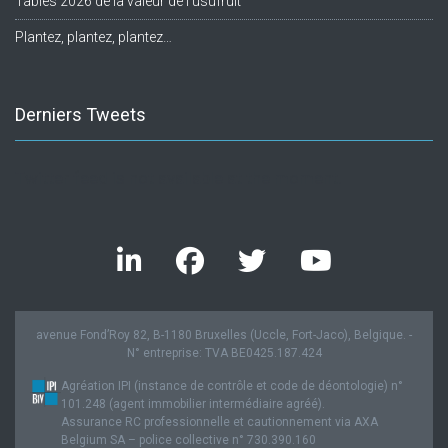
Tables 2026 de la valeur de l’usufruit
Plantez, plantez, plantez…
Derniers Tweets
Twitter feed is not available at the moment.
avenue Fond’Roy 82, B-1180 Bruxelles (Uccle, Fort-Jaco), Belgique. -
N° entreprise: TVA BE0425.187.424
Agréation IPI (instance de contrôle et code de déontologie) n°
101.248 (agent immobilier intermédiaire agréé).
Assurance RC professionnelle et cautionnement via AXA
Belgium SA – police collective n° 730.390.160