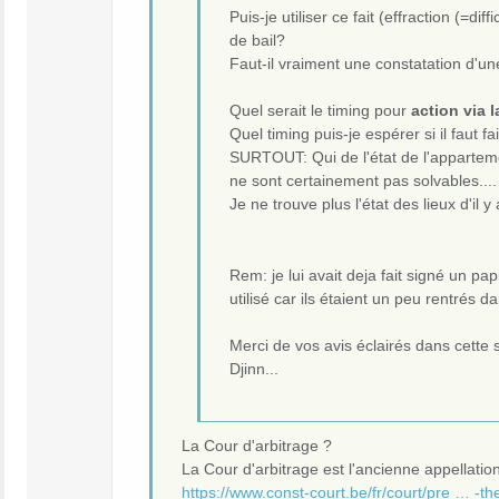
Puis-je utiliser ce fait (effraction (=di
de bail?
Faut-il vraiment une constatation d'une
Quel serait le timing pour
action via l
Quel timing puis-je espérer si il faut fa
SURTOUT: Qui de l'état de l'appartemen
ne sont certainement pas solvables....
Je ne trouve plus l'état des lieux d'il y
Rem: je lui avait deja fait signé un pa
utilisé car ils étaient un peu rentrés d
Merci de vos avis éclairés dans cette 
Djinn...
La Cour d'arbitrage ?
La Cour d'arbitrage est l'ancienne appellation
https://www.const-court.be/fr/court/pre … -th