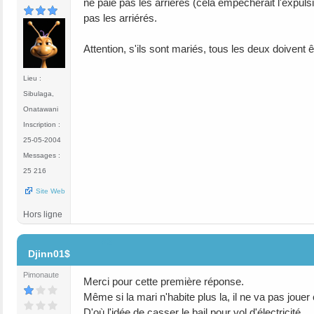
ne paie pas les arriérés (cela empêcherait l'expul
pas les arriérés.
Attention, s'ils sont mariés, tous les deux doivent
Lieu :
Sibulaga,
Onatawani
Inscription :
25-05-2004
Messages :
25 216
Site Web
Hors ligne
#3
Djinn01$
Pimonaute
Merci pour cette première réponse.
Même si la mari n'habite plus la, il ne va pas jouer 
D'où l'idée de casser le bail pour vol d'électricité....