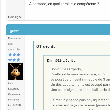
A ce stade, en quoi serait-elle compétente ?
Hors ligne
#5
grmff
Pimonaute
non
GT a écrit :
modérable
Djinn01$ a écrit :
Bonjour les Experts,
Quelle est la marche à suivre, svp?
Je possède un petit immeuble de 3 ap
Lieu :
Un des appartements est occupé par u
Sibulaga,
Une seule signature sur le bail, celle 
Onatawani
Le mari n'y habite plus physiquement 
Inscription :
Le loyer est payé par le mari (jamais l
25-05-2004