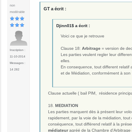
non
GT a écrit :
modérable
Djinn01$ a écrit :
Voici ce que je retrouve
Clause 18:
Arbitrage
= version de de
Inscription :
Les parties veulent regler leur differe
11-10-2014
elles.
Messages :
En consequence, tout different relatif
14 282
et de Médiation, conformément à son 
Clause actuelle ( bail PIM, résidence principa
18.
MEDIATION
Les parties marquent dès à présent leur vol
rapidement, par la voie de la médiation, tout c
conséquence, tout différend relatif à la prés
médiateur
agréé de la Chambre d'Arbitrage 