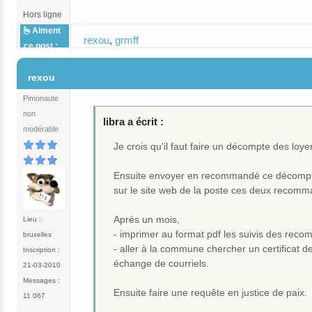
Hors ligne
Aiment
rexou
,
grmff
ce post :
#14
rexou
Pimonaute
non
libra a écrit :
modérable
Je crois qu'il faut faire un décompte des loy
Ensuite envoyer en recommandé ce décompte
sur le site web de la poste ces deux recom
Après un mois,
Lieu :
- imprimer au format pdf les suivis des rec
bruxelles
- aller à la commune chercher un certificat d
Inscription :
échange de courriels.
21-03-2010
Messages :
Ensuite faire une requête en justice de paix.
11 067