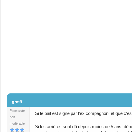
#2
grmff
Pimonaute
Si le bail est signé par l'ex compagnon, et que c'est lu
non
modérable
Si les arriérés sont dû depuis moins de 5 ans, dépo