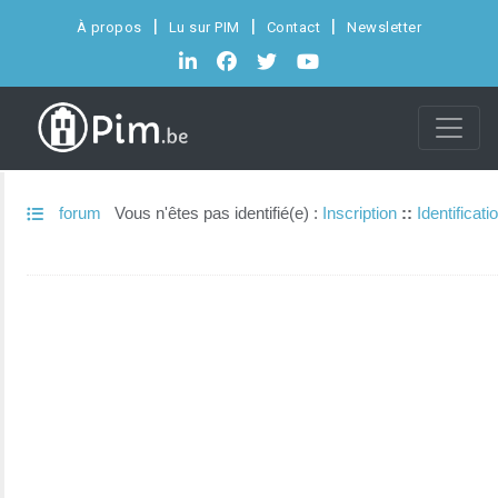
À propos
Lu sur PIM
Contact
Newsletter
forum
Vous n'êtes pas identifié(e) :
Inscription
::
Identificati