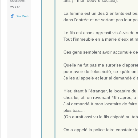
ans (= mon oeuvre sociale).
Messages :
25 216
La femme est un des 2 enfants est beau
Site Web
dans l'entrée et ne sortant pas leur p
Le fils est assez agressif vis-à-vis de 
Tout l'immeuble en a marre d'eux et moi 
Ces gens semblent avoir accumulé des de
Quelle ne fut pas ma surprise d'appre
pour avoir de l'electricité, ce qu'ils ont 
Je les ai appelé et leur ai demandé d'a
Hier, étant à l'étranger, le locataire d
chez lui, et, en revenant 48h après, a 
J'ai demandé à mon locataire de faire f
plus bas....
(On aurait assi vu le fils chipoté au ta
On a appelé la police faire constater l