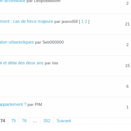
on Bruxelloise
par LeopoldBloom
2
ement : cas de force majeure
par jeanot58
[
1
2
]
21
ation urbanistiques
par Seb000000
2
t et délai des deux ans
par Isis
15
6
appartement ?
par PIM
1
74
75
76
…
352
Suivant