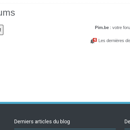
rums
Pim.be
: votre for
Les dernières di
Derniers articles du blog
De