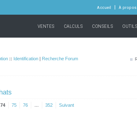
Accueil
À propos
VENTES
CALCULS
CONSEILS
OUTIL
ption
::
Identification
|
Recherche Forum
R
hats
74
75
76
…
352
Suivant