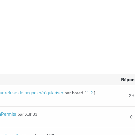
Répon
eur refuse de négocier/régulariser
par bored
[
1
2
]
29
enPermits
par X3h33
0