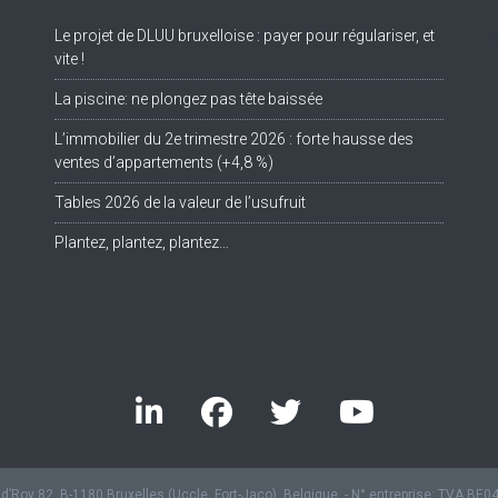
Le projet de DLUU bruxelloise : payer pour régulariser, et
Tw
vite !
La piscine: ne plongez pas tête baissée
L’immobilier du 2e trimestre 2026 : forte hausse des
ventes d’appartements (+4,8 %)
Tables 2026 de la valeur de l’usufruit
Plantez, plantez, plantez…
’Roy 82, B-1180 Bruxelles (Uccle, Fort-Jaco), Belgique. - N° entreprise: TVA BE