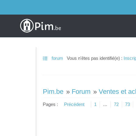
forum
Vous n'êtes pas identifié(e) :
Inscri
Pim.be
»
Forum
»
Ventes et ac
Pages :
Précédent
1
…
72
73