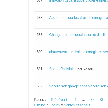
587
Infraction Urbanistique Lucarne Mais
588
Abattement sur les droits d'enregistr
589
Changement de destination et d'utilis
590
abattement sur droits d'enregistremen
591
Sortie d’indivision
par Yanoli
592
Vendre son garage sans vendre son 
Pages :
Précédent
1
…
72
73
Pim.be
»
Forum
»
Ventes et achats