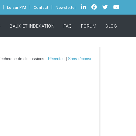
Lu sur PIM
Contact
Newsletter
S
BAUX ET INDEXATION
FAQ
FORUM
BLOG
echerche de discussions :
Récentes
|
Sans réponse