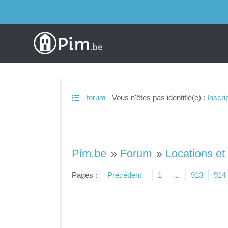
forum
Vous n'êtes pas identifié(e) :
Inscri
Pim.be
»
Forum
»
Locations et
Pages :
Précédent
1
…
913
914