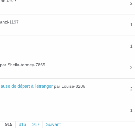
iane-0977
2
Fanzi-1197
1
1
par Sheila-tormey-7865
2
cause de départ à l'étranger
par Louise-8286
2
1
915
916
917
Suivant