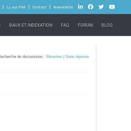
Lu sur PIM
Contact
Newsletter
S
BAUX ET INDEXATION
FAQ
FORUM
BLOG
echerche de discussions :
Récentes
|
Sans réponse