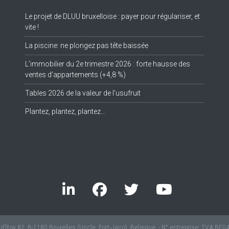
Le projet de DLUU bruxelloise : payer pour régulariser, et
Tw
vite !
La piscine: ne plongez pas tête baissée
L’immobilier du 2e trimestre 2026 : forte hausse des
ventes d’appartements (+4,8 %)
Tables 2026 de la valeur de l’usufruit
Plantez, plantez, plantez…
’Roy 82, B-1180 Bruxelles (Uccle, Fort-Jaco), Belgique. - N° entreprise: TVA BE