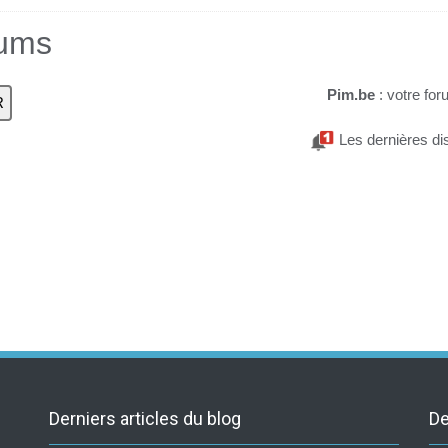
rums
Pim.be
: votre for
Les dernières di
Derniers articles du blog
De