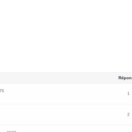
Répon
075
1
2