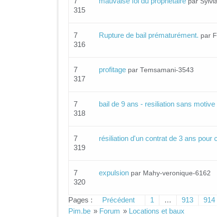
7
mauvaise foi du propriétaire
par Sylv
315
7
Rupture de bail prématurément.
par 
316
7
profitage
par Temsamani-3543
317
7
bail de 9 ans - resiliation sans motive
318
7
résiliation d'un contrat de 3 ans pour 
319
7
expulsion
par Mahy-veronique-6162
320
Pages :
Précédent
1
…
913
914
Pim.be
»
Forum
»
Locations et baux