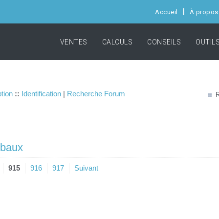
Accueil
À propos
VENTES
CALCULS
CONSEILS
OUTIL
ption
::
Identification
|
Recherche Forum
R
 baux
915
916
917
Suivant