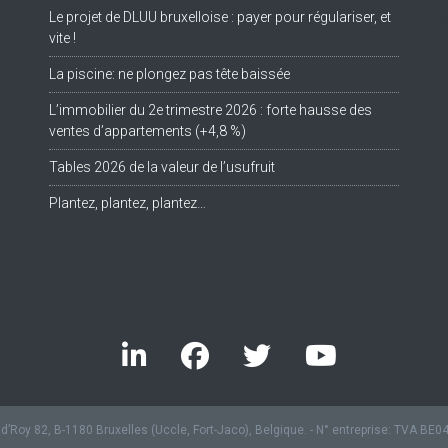
Le projet de DLUU bruxelloise : payer pour régulariser, et
Tw
vite !
La piscine: ne plongez pas tête baissée
L’immobilier du 2e trimestre 2026 : forte hausse des
ventes d’appartements (+4,8 %)
Tables 2026 de la valeur de l’usufruit
Plantez, plantez, plantez…
’Roy 82, B-1180 Bruxelles (Uccle, Fort-Jaco), Belgique. - N° entreprise: TVA BE