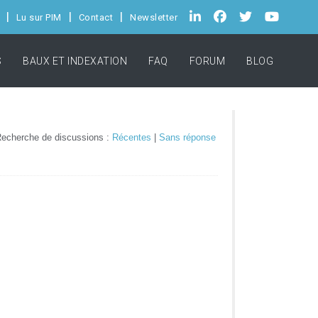
Lu sur PIM
Contact
Newsletter
S
BAUX ET INDEXATION
FAQ
FORUM
BLOG
echerche de discussions :
Récentes
|
Sans réponse