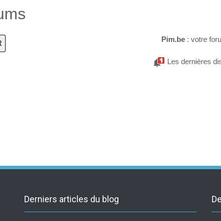
rums
Pim.be
: votre for
Les dernières di
Derniers articles du blog
De