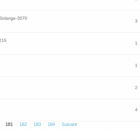
 Solange-3070
3
215
1
1
2
4
181
182
183
184
Suivant