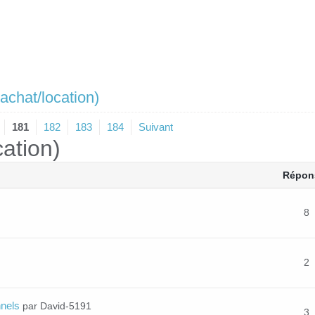
achat/location)
181
182
183
184
Suivant
cation)
Répon
8
2
nnels
par David-5191
3