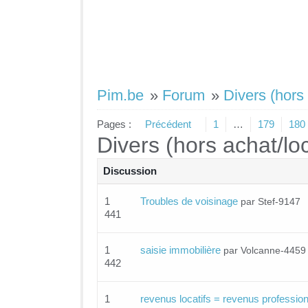
Pim.be
»
Forum
»
Divers (hors 
Pages :
Précédent
1
…
179
180
Divers (hors achat/lo
Discussion
1
Troubles de voisinage
par Stef-9147
441
1
saisie immobilière
par Volcanne-4459
442
1
revenus locatifs = revenus professio