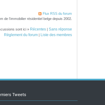
Flux RSS du forum
um de l'immobilier résidentiel belge depuis 2002.
Récentes
Sans réponse
scussions sont ici »
|
Règlement du forum
Liste des membres
|
rniers Tweets