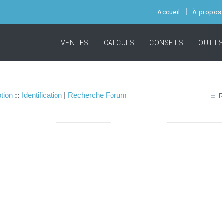
Accueil
À propos
VENTES
CALCULS
CONSEILS
OUTIL
ption
::
Identification
|
Recherche Forum
R