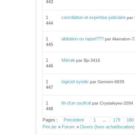
443
1
conciliation et expertise judiciaire
par
444
1
abitation ou raport???
par Akenaton-7
445
1
Mérule
par Bp-3416
446
1
logiciel syndic
par Gennen-6839
447
1
fin d'un usufruit
par Crystaleyes-2094
448
Pages :
Précédent
1
…
179
180
Pim.be
»
Forum
»
Divers (hors achat/location)