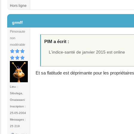
Hors ligne
#120
grmff
Pimonaute
non
PIM a écrit :
modérable
L'indice-santé de janvier 2015 est online
Et sa flatitude est déprimante pour les propriétaires
Lieu :
Sibulaga,
Onatawani
Inscription :
25-05-2004
Messages :
25 219