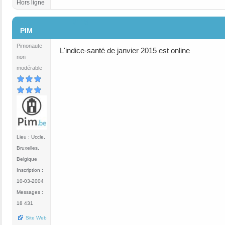
Hors ligne
#119
PIM
Pimonaute
L'indice-santé de janvier 2015 est online
non
modérable
Lieu : Uccle,
Bruxelles,
Belgique
Inscription :
10-03-2004
Messages :
18 431
Site Web