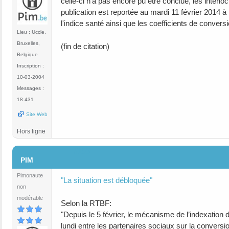
celle-ci n'a pas encore pu être conclue, les interl
publication est reportée au mardi 11 février 2014 à
l'indice santé ainsi que les coefficients de conversi
Lieu : Uccle,
Bruxelles,
(fin de citation)
Belgique
Inscription :
10-03-2004
Messages :
18 431
Site Web
Hors ligne
#105
PIM
Pimonaute
"La situation est débloquée"
non
modérable
Selon la RTBF:
"Depuis le 5 février, le mécanisme de l’indexation 
lundi entre les partenaires sociaux sur la conversi