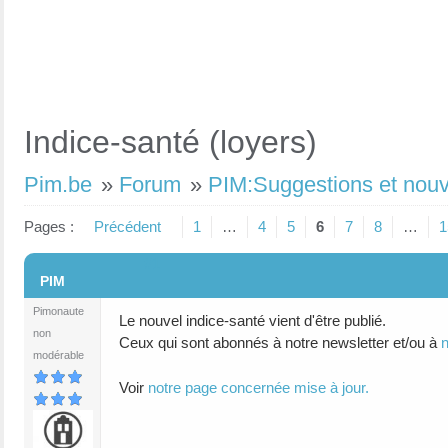
Indice-santé (loyers)
Pim.be
»
Forum
»
PIM:Suggestions et nou
Pages :
Précédent
1
…
4
5
6
7
8
…
1
#1
PIM
Pimonaute
Le nouvel indice-santé vient d'être publié.
non
Ceux qui sont abonnés à notre newsletter et/ou à
modérable
Voir
notre page concernée mise à jour.