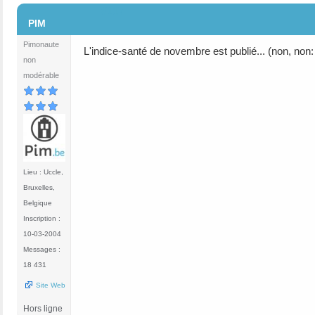
#117
PIM
Pimonaute
L'indice-santé de novembre est publié... (non, non:
non
modérable
Lieu : Uccle,
Bruxelles,
Belgique
Inscription :
10-03-2004
Messages :
18 431
Site Web
Hors ligne