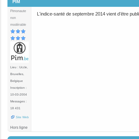
PIM
Pimonaute
L'indice-santé de septembre 2014 vient d'être publié
non
modérable
Lieu : Uccle,
Bruxelles,
Belgique
Inscription :
10-03-2004
Messages :
18 431
Site Web
Hors ligne