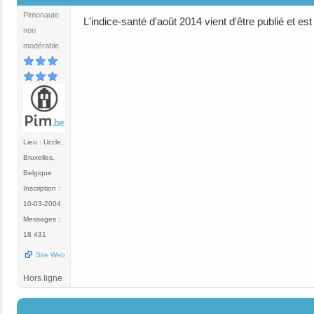
Pimonaute
L'indice-santé d'août 2014 vient d'être publié et est
non
modérable
Lieu : Uccle,
Bruxelles,
Belgique
Inscription :
10-03-2004
Messages :
18 431
Site Web
Hors ligne
#115