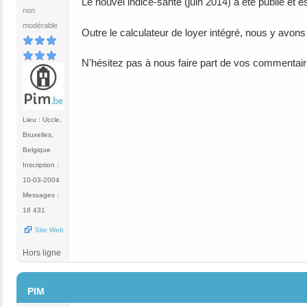
Le nouvel indice-santé (juin 2014) a été publié et e
non
modérable
Outre le calculateur de loyer intégré, nous y avons
N'hésitez pas à nous faire part de vos commentair
Lieu : Uccle,
Bruxelles,
Belgique
Inscription :
10-03-2004
Messages :
18 431
Site Web
Hors ligne
#113
PIM