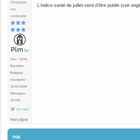
Pimonaute
L'indice-santé de juillet vient d'être publié (voir ongl
non
modérable
Lieu : Uccle,
Bruxelles,
Belgique
Inscription :
10-03-2004
Messages :
18 431
Site Web
Hors ligne
#114
PIM