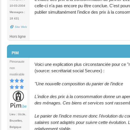
celle-ci n'a pas encore pu être conclue. C'est pourq
10-03-2004
publier simultanément l'indice des prix à la consom
Messages :
18 431
Site Web
Hors ligne
#103
PIM
Pimonaute
Voici une explication plus circonstanciée pour ce "re
non
(source: secrétariat social Securex) :
modérable
"Une nouvelle composition du panier de l’indice
L'indice des prix à la consommation donne un aper
des ménages. Ces biens et services sont rassemblés
Lieu : Uccle,
Le panier de l'indice mesure donc l'évolution du coû
Bruxelles,
salaires sont adaptés pour suivre cette évolution. 
Belgique
relativement stable.