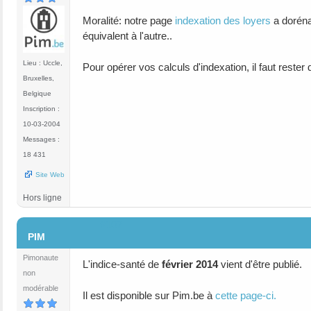
Moralité: notre page
indexation des loyers
a doréna
équivalent à l'autre..
Lieu : Uccle,
Pour opérer vos calculs d'indexation, il faut rest
Bruxelles,
Belgique
Inscription :
10-03-2004
Messages :
18 431
Site Web
Hors ligne
#107
PIM
Pimonaute
L'indice-santé de
février 2014
vient d'être publié.
non
modérable
Il est disponible sur Pim.be à
cette page-ci.