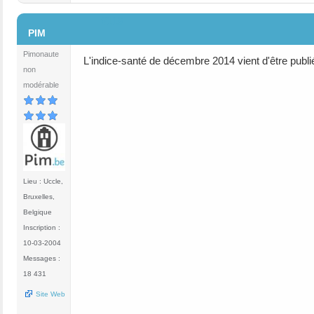
#118
PIM
Pimonaute
L'indice-santé de décembre 2014 vient d'être publié
non
modérable
Lieu : Uccle,
Bruxelles,
Belgique
Inscription :
10-03-2004
Messages :
18 431
Site Web