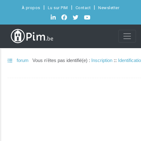
À propos
Lu sur PIM
Contact
Newsletter
forum
Vous n'êtes pas identifié(e) :
Inscription
::
Identificati