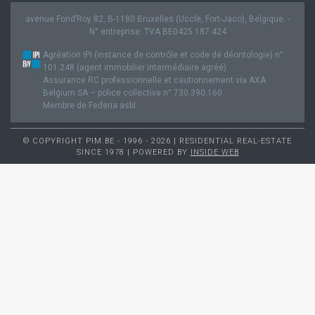
avenue Fond’Roy 82, B-1180 Bruxelles (Uccle, Fort-Jaco), Belgique. -
N° entreprise: TVA BE0425.187.424
Agréation IPI (instance de contrôle et code de déontologie) n°
101.248 (agent immobilier intermédiaire agréé).
Assurance RC professionnelle et cautionnement via AXA
Belgium SA – police collective n° 730.390.160
Membre de Federia asbl
© COPYRIGHT PIM.BE - 1996 - 2026 | RESIDENTIAL REAL-ESTATE
SINCE 1978 | POWERED BY
INSIDE WEB