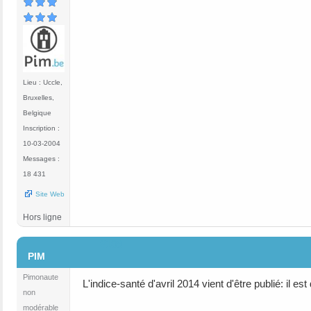
Lieu : Uccle,
Bruxelles,
Belgique
Inscription :
10-03-2004
Messages :
18 431
Site Web
Hors ligne
#109
PIM
Pimonaute
L'indice-santé d'avril 2014 vient d'être publié: il es
non
modérable