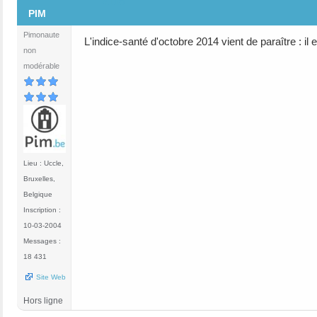
#116
PIM
Pimonaute
L'indice-santé d'octobre 2014 vient de paraître : il 
non
modérable
Lieu : Uccle,
Bruxelles,
Belgique
Inscription :
10-03-2004
Messages :
18 431
Site Web
Hors ligne