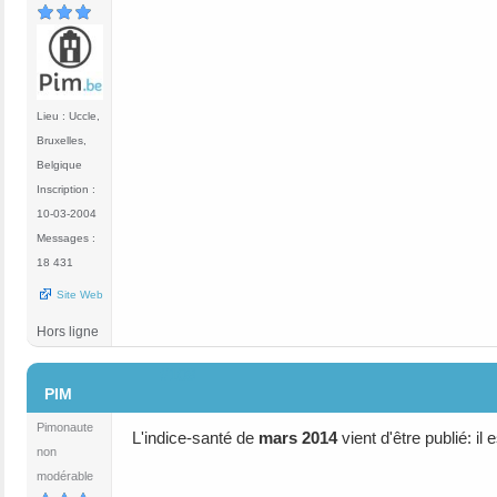
Lieu : Uccle,
Bruxelles,
Belgique
Inscription :
10-03-2004
Messages :
18 431
Site Web
Hors ligne
#108
PIM
Pimonaute
L'indice-santé de
mars 2014
vient d'être publié: il
non
modérable