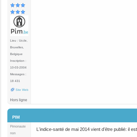
Lieu : Uccle,
Bruxelles,
Belgique
Inscription :
10-03-2004
Messages :
18 431
Site Web
Hors ligne
#110
PIM
Pimonaute
L'indice-santé de mai 2014 vient d'être publié: il es
non