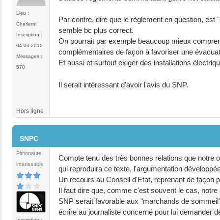
Lieu :
Par contre, dire que le règlement en question, est
Charleroi
semble bc plus correct.
Inscription :
On pourrait par exemple beaucoup mieux comprendr
04-03-2010
complémentaires de façon à favoriser une évacuati
Messages :
Et aussi et surtout exiger des installations élect
570
Il serait intéressant d'avoir l'avis du SNP.
Hors ligne
#50
SNPC
Pimonaute
Compte tenu des très bonnes relations que notre org
intarissable
qui reproduira ce texte, l'argumentation développée 
Un recours au Conseil d'Etat, reprenant de façon 
Il faut dire que, comme c'est souvent le cas, notr
SNP serait favorable aux "marchands de sommeil". Je
écrire au journaliste concerné pour lui demander d
Inscription :