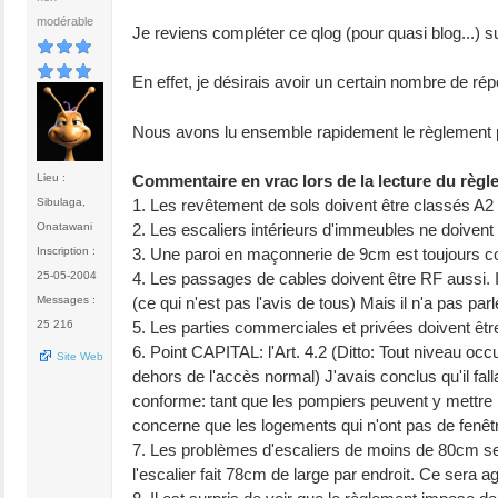
modérable
Je reviens compléter ce qlog (pour quasi blog...) s
En effet, je désirais avoir un certain nombre de ré
Nous avons lu ensemble rapidement le règlement pom
Lieu :
Commentaire en vrac lors de la lecture du règ
Sibulaga,
1. Les revêtement de sols doivent être classés A2 
Onatawani
2. Les escaliers intérieurs d'immeubles ne doivent
Inscription :
3. Une paroi en maçonnerie de 9cm est toujours co
25-05-2004
4. Les passages de cables doivent être RF aussi. I
Messages :
(ce qui n'est pas l'avis de tous) Mais il n'a pas pa
25 216
5. Les parties commerciales et privées doivent ê
6. Point CAPITAL: l'Art. 4.2 (Ditto: Tout niveau o
Site Web
dehors de l'accès normal) J'avais conclus qu'il fall
conforme: tant que les pompiers peuvent y mettre 
concerne que les logements qui n'ont pas de fenêtr
7. Les problèmes d'escaliers de moins de 80cm se
l'escalier fait 78cm de large par endroit. Ce sera 