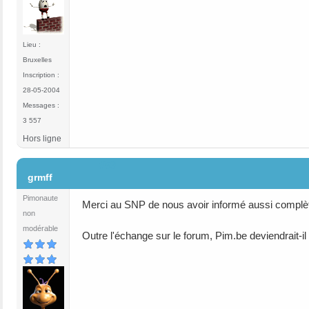
Lieu :
Bruxelles
Inscription :
28-05-2004
Messages :
3 557
Hors ligne
#53
grmff
Pimonaute
Merci au SNP de nous avoir informé aussi complèt
non
modérable
Outre l'échange sur le forum, Pim.be deviendrait-i