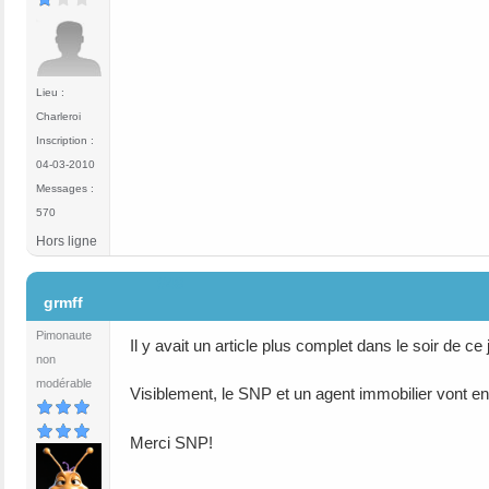
Lieu :
Charleroi
Inscription :
04-03-2010
Messages :
570
Hors ligne
#48
grmff
Pimonaute
Il y avait un article plus complet dans le soir de ce 
non
modérable
Visiblement, le SNP et un agent immobilier vont 
Merci SNP!