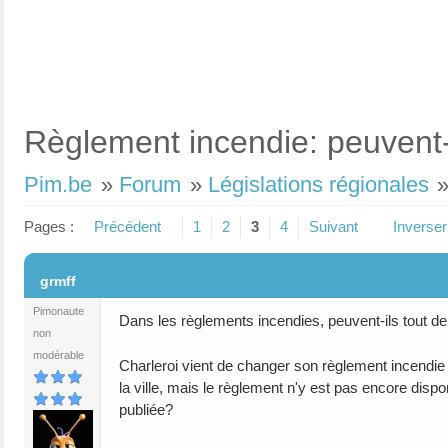
Règlement incendie: peuvent-
Pim.be
»
Forum
»
Législations régionales
Pages :
Précédent
1
2
3
4
Suivant
Inverser
#1
grmff
Pimonaute
Dans les règlements incendies, peuvent-ils tout 
non
modérable
Charleroi vient de changer son règlement incendie
la ville, mais le règlement n'y est pas encore dispo
publiée?