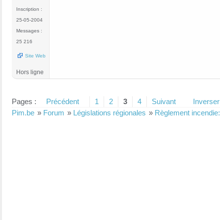
Inscription :
25-05-2004
Messages :
25 216
Site Web
Hors ligne
Pages :
Précédent
1
2
3
4
Suivant
Inverser
Pim.be
»
Forum
»
Législations régionales
»
Règlement incendie: