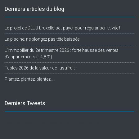
Derniers articles du blog
Le projet de DLUU bruxelloise : payer pour régulariser, et vite !
La piscine: ne plongez pas tête baissée
L’immobilier du 2e trimestre 2026 : forte hausse des ventes
d’appartements (+4,8 %)
Tables 2026 de la valeur de l’usufruit
Plantez, plantez, plantez…
Derniers Tweets
Twitter feed is not available at the moment.