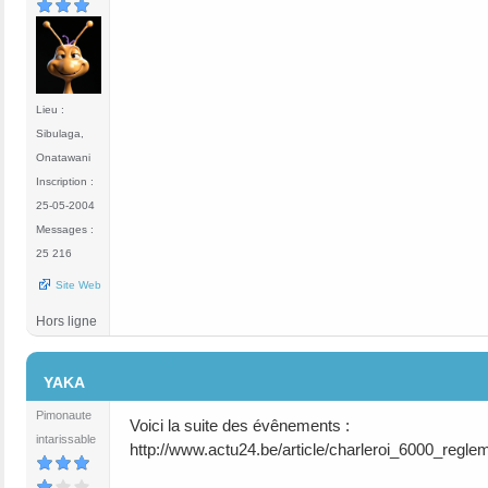
Lieu :
Sibulaga,
Onatawani
Inscription :
25-05-2004
Messages :
25 216
Site Web
Hors ligne
#47
YAKA
Pimonaute
Voici la suite des évênements :
intarissable
http://www.actu24.be/article/charleroi_6000_reg