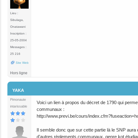
Lieu :
Sibulaga,
Onatawani
Inscription :
25-05-2004
Messages :
25 216
Site Web
Hors ligne
#49
YAKA
Pimonaute
Voici un lien à propos du décret de 1790 qui per
intarissable
communaux :
http://www.previ.be/cours/index.cfm?fuseactio
Il semble donc que sur cette partie là le SNP aura 
d'autres règlements communaux, genre kot étudian