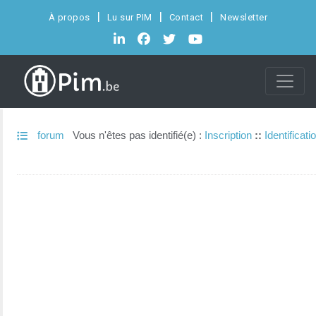
À propos
Lu sur PIM
Contact
Newsletter
forum
Vous n'êtes pas identifié(e) :
Inscription
::
Identificati