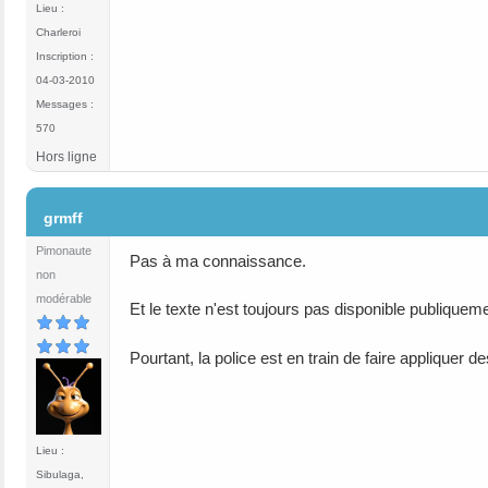
Lieu :
Charleroi
Inscription :
04-03-2010
Messages :
570
Hors ligne
#55
grmff
Pimonaute
Pas à ma connaissance.
non
modérable
Et le texte n'est toujours pas disponible publiqueme
Pourtant, la police est en train de faire appliquer d
Lieu :
Sibulaga,