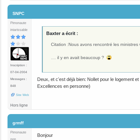
#58
SNPC
Pimonaute
intarissable
Baxter a écrit :
Citation :Nous avons rencontré les ministre
.... il y en avait beaucoup ?
Inscription :
07-04-2004
Deux, et c'est déjà bien: Nollet pour le logement 
Messages :
Excellences en personne)
848
Site Web
Hors ligne
#59
grmff
Pimonaute
Bonjour
non