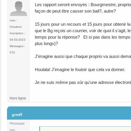
Les rapport seront envoyés : Bourgmestre, propri
façon de peut être casser son bail?, autre?
Lieu :
15 jours pour un recours et 15 jours pour obtenir l
Charleroi
que le Bg reçois un courrier, voir de quoi il s'agi
Inscription :
temps pour la réponse? Et si pas dans les temps c
04-03-2010
plus longs)?
Messages :
570
J'imagine aussi que chaque proprio va aussi demand
Houlala! J'imagine le foutoir que cela va donner.
Je ne suis même pas sûr qu'une adresse électroniqu
Hors ligne
#44
grmff
Pimonaute
non