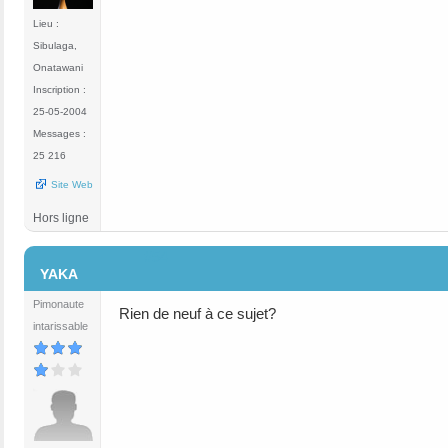
Lieu :
Sibulaga,
Onatawani
Inscription :
25-05-2004
Messages :
25 216
Site Web
Hors ligne
#54
YAKA
Pimonaute
Rien de neuf à ce sujet?
intarissable