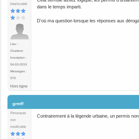
intarissable
dans le temps imparti.
D'où ma question lorsque les réponses aux déroga
Lieu :
Charleroi
Inscription :
04-03-2010
Messages :
570
Hors ligne
#46
grmff
Pimonaute
Contrairement à la légende urbaine, un permis non 
non
modérable