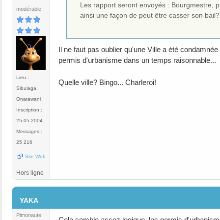
Les rapport seront envoyés : Bourgmestre, pr
modérable
ainsi une façon de peut être casser son bail?
Il ne faut pas oublier qu'une Ville a été condamnée
permis d'urbanisme dans un temps raisonnable...
Lieu :
Quelle ville? Bingo... Charleroi!
Sibulaga,
Onatawani
Inscription :
25-05-2004
Messages :
25 216
Site Web
Hors ligne
#45
YAKA
Pimonaute
Cela semble assez logique, les permis d'urbanism