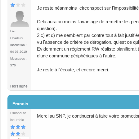
Je reste néanmoins circonspect sur l'impossibilit
Cela aura au moins l'avantage de remettre les pend
question).
Lieu :
2 c) et d) me semblent par contre tout à fait justifi
Charleroi
vu l'absence de critère de dérogation, qu'est ce qu
Inscription :
Evidemment un réglement RW réaliste planifierait 
04-03-2010
d'une commune périphèriques à l'autre.
Messages :
570
Je reste à l'écoute, et encore merci.
Hors ligne
#52
Francis
Pimonaute
Merci au SNP, je continuerai à faire votre promotio
incurable