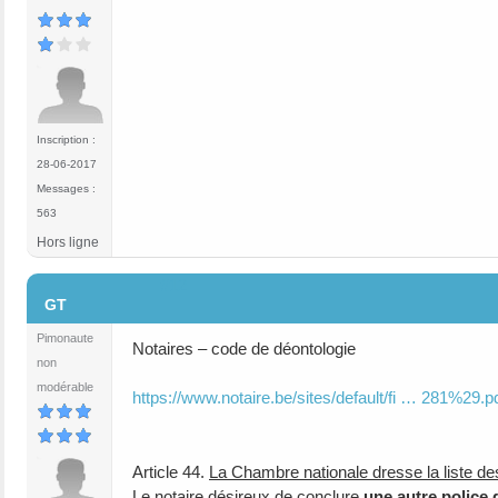
Inscription :
28-06-2017
Messages :
563
Hors ligne
#12
GT
Pimonaute
Notaires – code de déontologie
non
modérable
https://www.notaire.be/sites/default/fi … 281%29.p
Article 44.
La Chambre nationale dresse la liste des
Le notaire désireux de conclure
une autre police