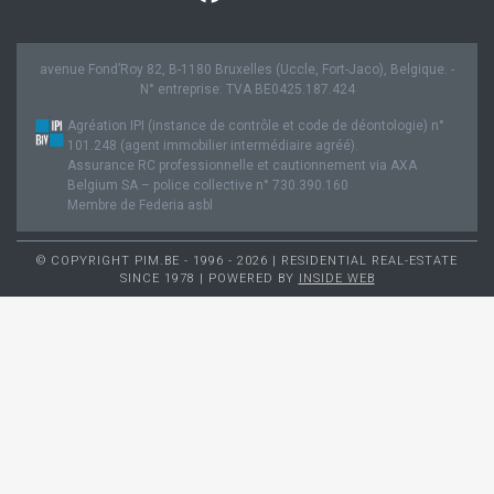
avenue Fond’Roy 82, B-1180 Bruxelles (Uccle, Fort-Jaco), Belgique. -
N° entreprise: TVA BE0425.187.424
Agréation IPI (instance de contrôle et code de déontologie) n°
101.248 (agent immobilier intermédiaire agréé).
Assurance RC professionnelle et cautionnement via AXA
Belgium SA – police collective n° 730.390.160
Membre de Federia asbl
© COPYRIGHT PIM.BE - 1996 - 2026 | RESIDENTIAL REAL-ESTATE
SINCE 1978 | POWERED BY
INSIDE WEB