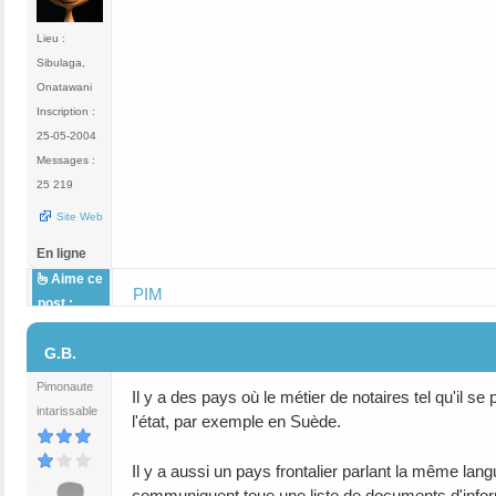
Lieu :
Sibulaga,
Onatawani
Inscription :
25-05-2004
Messages :
25 219
Site Web
En ligne
Aime ce
PIM
post :
#5
G.B.
Pimonaute
Il y a des pays où le métier de notaires tel qu'il se
intarissable
l'état, par exemple en Suède.
Il y a aussi un pays frontalier parlant la même la
communiquent toue une liste de documents d'inform