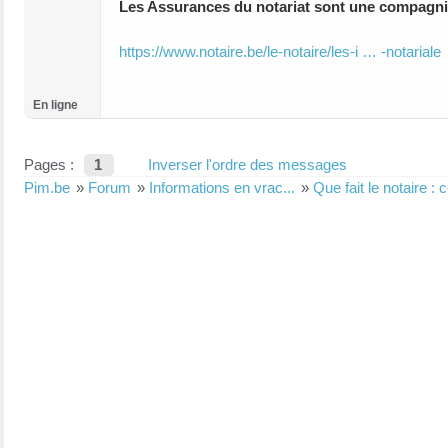
Les Assurances du notariat sont une compagni
https://www.notaire.be/le-notaire/les-i … -notariale
En ligne
Pages :
1
Inverser l'ordre des messages
Pim.be
»
Forum
»
Informations en vrac...
»
Que fait le notaire 