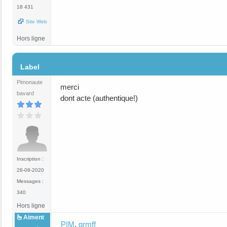
18 431
Site Web
Hors ligne
#8
Label
Pimonaute
merci
bavard
dont acte (authentique!)
Inscription :
28-08-2020
Messages :
340
Hors ligne
Aiment
PIM
,
grmff