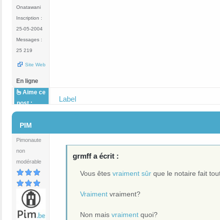
Onatawani
Inscription :
25-05-2004
Messages :
25 219
Site Web
En ligne
Aime ce
Label
post :
#3
PIM
Pimonaute
non
grmff a écrit :
modérable
Vous êtes
vraiment sûr
que le notaire fait to
Vraiment
vraiment?
Non mais
vraiment
quoi?