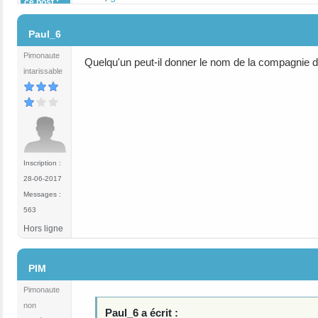
ce post :
#9
Paul_6
Pimonaute
Quelqu'un peut-il donner le nom de la compagnie d'
intarissable
Inscription :
28-06-2017
Messages :
563
Hors ligne
#10
PIM
Pimonaute
non
Paul_6 a écrit :