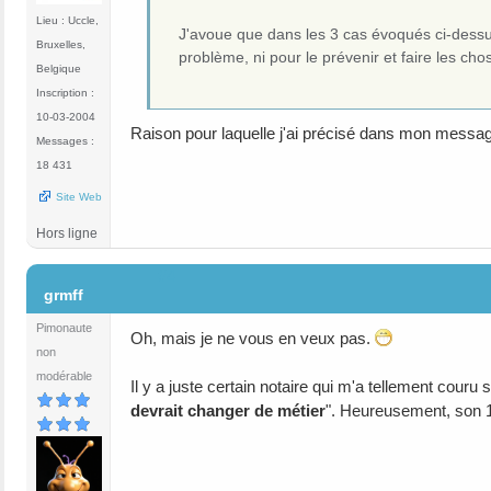
Lieu : Uccle,
J'avoue que dans les 3 cas évoqués ci-dessus
Bruxelles,
problème, ni pour le prévenir et faire les cho
Belgique
Inscription :
10-03-2004
Raison pour laquelle j'ai précisé dans mon message 
Messages :
18 431
Site Web
Hors ligne
#4
grmff
Pimonaute
Oh, mais je ne vous en veux pas.
non
modérable
Il y a juste certain notaire qui m'a tellement couru s
devrait changer de métier
". Heureusement, son 1e