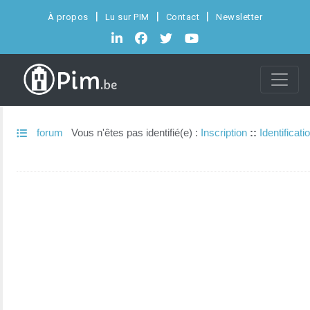
À propos
Lu sur PIM
Contact
Newsletter
forum
Vous n'êtes pas identifié(e) :
Inscription
::
Identificati