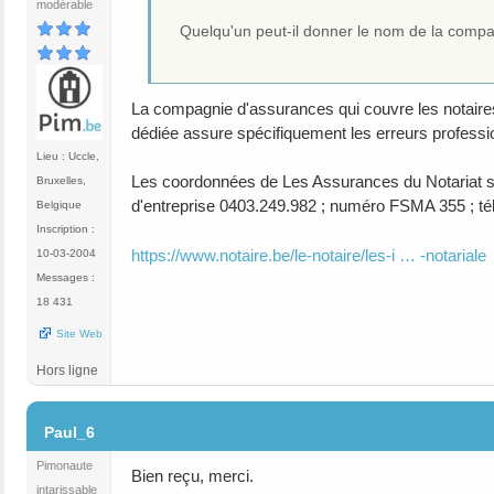
modérable
Quelqu'un peut-il donner le nom de la compag
La compagnie d'assurances qui couvre les notaires 
dédiée assure spécifiquement les erreurs professio
Lieu : Uccle,
Les coordonnées de Les Assurances du Notariat so
Bruxelles,
d'entreprise 0403.249.982 ; numéro FSMA 355 ; té
Belgique
Inscription :
https://www.notaire.be/le-notaire/les-i … -notariale
10-03-2004
Messages :
18 431
Site Web
Hors ligne
#11
Paul_6
Pimonaute
Bien reçu, merci.
intarissable