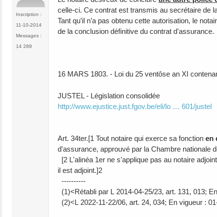
celle-ci. Ce contrat est transmis au secrétaire de 
Inscription :
Tant qu’il n’a pas obtenu cette autorisation, le not
11-10-2014
de la conclusion définitive du contrat d'assurance.
Messages :
14 289
16 MARS 1803. - Loi du 25 ventôse an XI contenant
JUSTEL - Législation consolidée
http://www.ejustice.just.fgov.be/eli/lo … 601/justel
Art. 34ter.[1 Tout notaire qui exerce sa fonction
en 
d'assurance, approuvé par la Chambre nationale des
[2 L'alinéa 1er ne s'applique pas au notaire adjoint
il est adjoint.]2
----------
(1)<Rétabli par L 2014-04-25/23, art. 131, 013; E
(2)<L 2022-11-22/06, art. 24, 034; En vigueur : 0