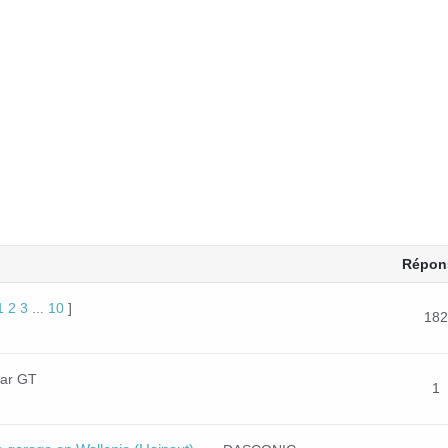
Répon
1
2
3
10
]
…
182
ar GT
1