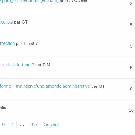
de garage en Wallonie (Hainaut)
par DASCONIG
2
xellois
par GT
5
rrection
par Thx967
3
se de la fortune ?
par PIM
5
forme – maintien d’une amende administrative
par GT
0
aliu
10
6
7
…
917
Suivant