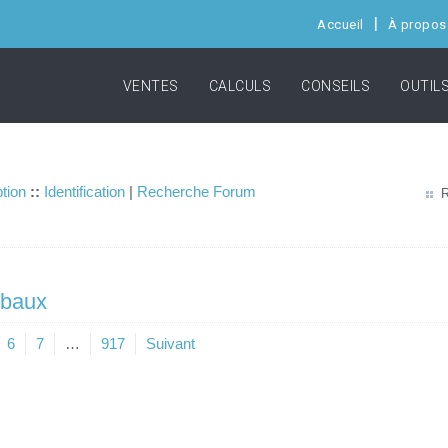
Accueil
À propos
VENTES
CALCULS
CONSEILS
OUTIL
ption
::
Identification
|
Recherche Forum
R
 baux
6
7
…
917
Suivant