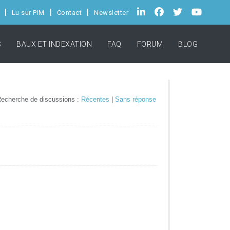
Lu sur PIM
Contact
Newsletter
S
BAUX ET INDEXATION
FAQ
FORUM
BLOG
echerche de discussions :
Récentes
|
Sans réponse