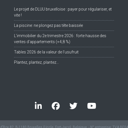
Le projet de DLUU bruxelloise : payer pour régulariser, et
Tw
vite !
La piscine: ne plongez pas tête baissée
L’immobilier du 2e trimestre 2026 : forte hausse des
ventes d’appartements (+4,8 %)
Tables 2026 de la valeur de l’usufruit
Plantez, plantez, plantez…
’Roy 82, B-1180 Bruxelles (Uccle, Fort-Jaco), Belgique. - N° entreprise: TVA BE