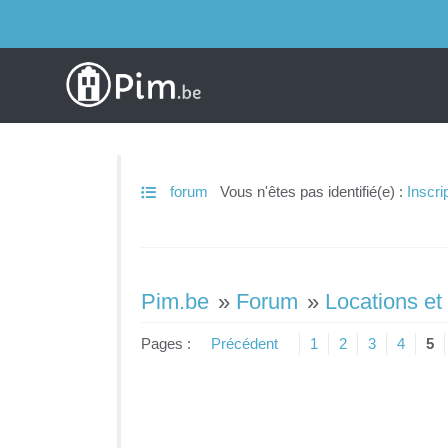
forum
Vous n'êtes pas identifié(e) :
Inscri
Pim.be
»
Forum
»
Locations et
Pages :
Précédent
1
2
3
4
5