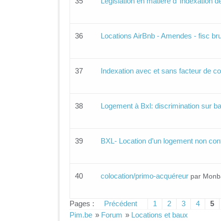
35
Législation en matière d’ Indexation 
36
Locations AirBnb - Amendes - fisc bru
37
Indexation avec et sans facteur de co
38
Logement à Bxl: discrimination sur ba
39
BXL- Location d’un logement non con
40
colocation/primo-acquéreur
par Monb
Pages :
Précédent
1
2
3
4
5
Pim.be
»
Forum
»
Locations et baux