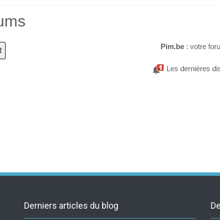
rums
Pim.be
: votre for
Les dernières di
Derniers articles du blog
De