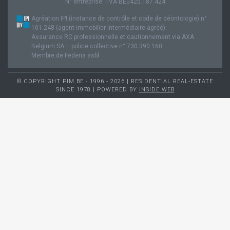
N° entreprise: TVA BE0425.187.424
Agréation IPI (instance de contrôle et code de déontologie) n°
101.248 (agent immobilier intermédiaire agréé).
Assurance RC professionnelle et cautionnement via AXA
Belgium SA – police collective n° 730.390.160
Membre de Federia asbl
© COPYRIGHT PIM.BE - 1996 - 2026 | RESIDENTIAL REAL-ESTATE
SINCE 1978 | POWERED BY
INSIDE WEB