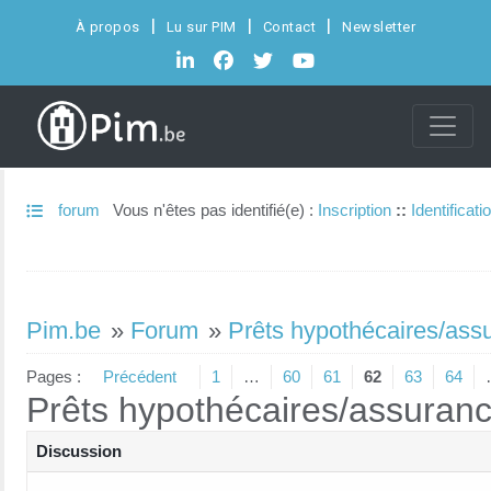
À propos
Lu sur PIM
Contact
Newsletter
forum
Vous n'êtes pas identifié(e) :
Inscription
::
Identificati
Pim.be
»
Forum
»
Prêts hypothécaires/ass
Pages :
Précédent
1
…
60
61
62
63
64
Prêts hypothécaires/assuran
Discussion