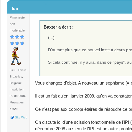
#61
luc
Pimonaute
non
Baxter a écrit :
modérable
(...)
D'autant plus que ce nouvel institut devra pr
Si cela continue, il y aura, dans ce "pays", au
Lieu : Evere,
Bruxelles,
Vous changez d'objet. A nouveau un sophisme (= e
Belgique
Inscription :
Il est un fait qu'en janvier 2009, qu'on va constat
09-08-2004
Messages :
Ce n'est pas aux copropriétaires de résoudre ce pr
5 629
Site Web
On discute ici d'une scission fonctionnelle de l'IP
décembre 2008 au sien de l'IPI est un autre probl