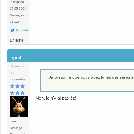
Inscription :
25-05-2004
Messages :
25 216
Site Web
En ligne
#73
grmff
Pimonaute
non
Je présume que vous avez lu les dernières e
modérable
Non, je n'y ai pas été.
Lieu :
Sibulaga,