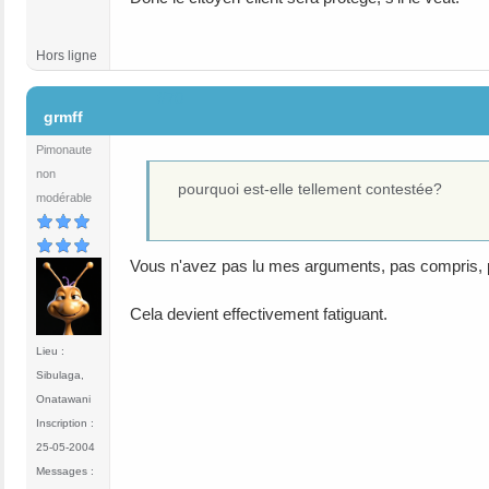
Hors ligne
#70
grmff
Pimonaute
non
pourquoi est-elle tellement contestée?
modérable
Vous n'avez pas lu mes arguments, pas compris, 
Cela devient effectivement fatiguant.
Lieu :
Sibulaga,
Onatawani
Inscription :
25-05-2004
Messages :