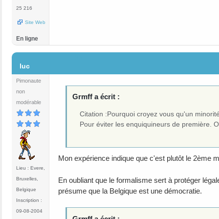
25 216
Site Web
En ligne
#66
luc
Pimonaute
non
Grmff a écrit :
modérable
Citation :Pourquoi croyez vous qu'un minorit
Pour éviter les enquiquineurs de première. O
Mon expérience indique que c'est plutôt le 2ème mot
Lieu : Evere,
Bruxelles,
En oubliant que le formalisme sert à protéger légal
Belgique
présume que la Belgique est une démocratie.
Inscription :
09-08-2004
Grmff a écrit :