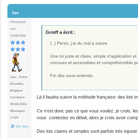
#78
luc
Pimonaute
non
Grmff a écrit :
modérable
(..) Perso, j'ai du mal à suivre.
Une loi juste et claire, simple d'application 
connues et accessibles et compréhensible pa
Fin des sous-entendu.
Lieu : Evere,
Bruxelles,
Belgique
Là il faudra suivre la méthode française: des lois tr
Inscription :
09-08-2004
Ce n'est donc pas ce que vous voulez, je crois. les
Messages :
vous contestez en détail, alors je crois avoir compr
5 629
Site Web
Des lois claires et simples sont parfois très injust