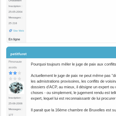
Onatawani
Inscription :
25-05-2004
Messages :
25 216
Site Web
En ligne
#74
petitfuret
Pimonaute
Pourquoi toujours mêler le juge de paix aux con
assidu
Actuellement le juge de paix ne peut même pas "digé
les admistrations provisoires, les conflits de voisi
dossiers d'ACP, au mieux, il désigne un expert ou 
choses - ou simplement, le jugement rendu est tell
expert, lequel lui est reconnaissantr de lui procure
Inscription :
25-06-2006
Messages :
Il parait que la 16ème chambre de Bruxelles est s
177