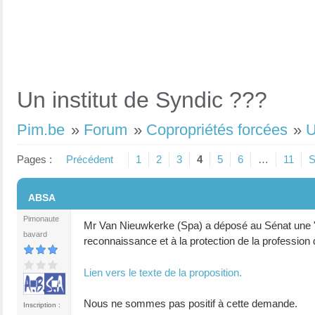
Un institut de Syndic ???
Pim.be
»
Forum
»
Copropriétés forcées
»
U
Pages :
Précédent
1
2
3
4
5
6
…
11
S
#1
ABSA
Pimonaute
Mr Van Nieuwkerke (Spa) a déposé au Sénat une "prop
bavard
reconnaissance et à la protection de la profession 
Lien vers le texte de la proposition.
Nous ne sommes pas positif à cette demande.
Inscription :