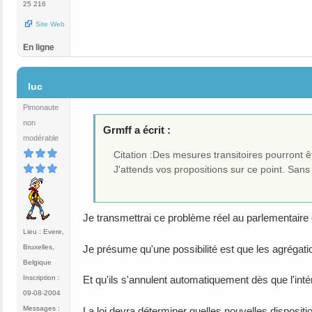
25 216
Site Web
En ligne
#71
luc
Pimonaute
non
Grmff a écrit :
modérable
Citation :Des mesures transitoires pourront ê
J'attends vos propositions sur ce point. Sans 
Je transmettrai ce problème réel au parlementaire 
Lieu : Evere,
Bruxelles,
Je présume qu'une possibilité est que les agrégation
Belgique
Inscription :
Et qu'ils s'annulent automatiquement dès que l'in
09-08-2004
Messages :
La loi devra déterminer quelles nouvelles dispositi