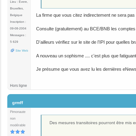
Lieu : Evere,
Bruxelles,
La firme que vous citez indirectement ne sera pas 
Belgique
Inscription :
Consulte (gratuitement) au BCE/BNB les comptes an
09-08-2004
Messages :
D'ailleurs vérifiez sur le site de l'IPI pour quelles
5 629
Site Web
A nouveau un sophisme .... c'est plus que fatiguant
Je présume que vous avez lu les dernières eNews (
Hors ligne
#68
grmff
Pimonaute
non
Des mesures transitoires pourront être mis en
modérable