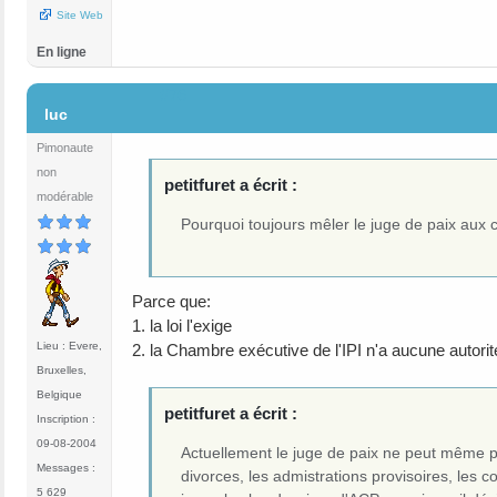
Site Web
En ligne
#76
luc
Pimonaute
non
petitfuret a écrit :
modérable
Pourquoi toujours mêler le juge de paix au
Parce que:
1. la loi l'exige
Lieu : Evere,
2. la Chambre exécutive de l'IPI n'a aucune autori
Bruxelles,
Belgique
petitfuret a écrit :
Inscription :
09-08-2004
Actuellement le juge de paix ne peut même pas
Messages :
divorces, les admistrations provisoires, les c
5 629