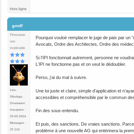
Hors ligne
#75
grmff
Pimonaute
Pourquoi vouloir remplacer le juge de paix par un 
non
Avocats, Ordre des Architectes, Ordre des médeci
modérable
Si l'IPI fonctionnait autrement, personne ne voudra
L'IPI ne fonctionne pas et on veut le dédoubler.
Perso, j'ai du mal à suivre.
Une loi juste et claire, simple d'application et n'a
Lieu :
accessibles et compréhensible par le commun des m
Sibulaga,
Onatawani
Inscription :
Fin des sous-entendu.
25-05-2004
Messages :
Et puis, des sanctions. De vraies sanctions. Parce
25 216
problème à une nouvelle AG qui entérinera la prem