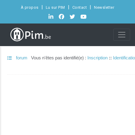
À propos
Lu sur PIM
Contact
Newsletter
forum
Vous n'êtes pas identifié(e) :
Inscription
::
Identificati