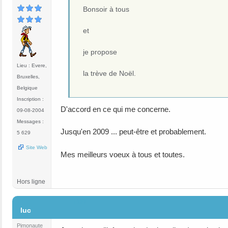
Bonsoir à tous
et
je propose
Lieu : Evere,
la trève de Noël.
Bruxelles,
Belgique
Inscription :
D'accord en ce qui me concerne.
09-08-2004
Messages :
Jusqu'en 2009 ... peut-être et probablement.
5 629
Site Web
Mes meilleurs voeux à tous et toutes.
Hors ligne
#80
luc
Pimonaute