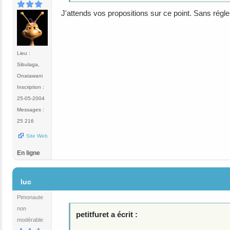
J'attends vos propositions sur ce point. Sans régle
Lieu :
Sibulaga,
Onatawani
Inscription :
25-05-2004
Messages :
25 216
Site Web
En ligne
#69
luc
Pimonaute
non
petitfuret a écrit :
modérable