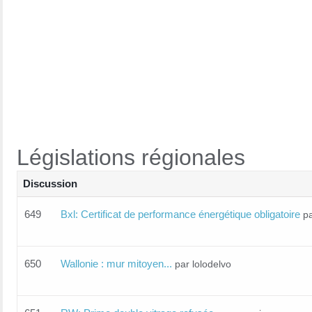
Législations régionales
Discussion
649
Bxl: Certificat de performance énergétique obligatoire
p
650
Wallonie : mur mitoyen...
par lolodelvo