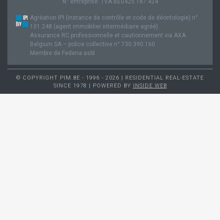
N° entreprise: TVA BE0425.187.424
Agréation IPI (instance de contrôle et code de déontologie) n°
101.248 (agent immobilier intermédiaire agréé).
Assurance RC professionnelle et cautionnement via AXA
Belgium SA – police collective n° 730.390.160
Membre de Federia asbl
© COPYRIGHT PIM.BE - 1996 - 2026 | RESIDENTIAL REAL-ESTATE
SINCE 1978 | POWERED BY
INSIDE WEB