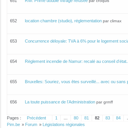
651
RW: Prime double vitrage refusée
par croquis
652
location chambre (studio), réglementation
par climax
653
Concurrence déloyale: TVA à 6% pour le logement soci
654
Règlement incendie de Namur: recalé au conseil d'état..
655
Bruxelles: Souriez, vous êtes surveillé... avec ou sans
656
La toute puissance de l'Administration
par grmff
Pages :
Précédent
1
…
80
81
82
83
84
Pim.be
»
Forum
»
Législations régionales