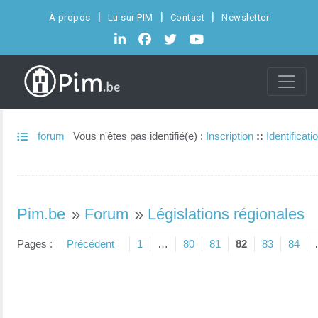
À propos
Lu sur PIM
Contact
Newsletter
forum
Vous n'êtes pas identifié(e) :
Inscription
::
Identificati
Pim.be
»
Forum
»
Législations régionales
Pages :
Précédent
1
…
80
81
82
83
84