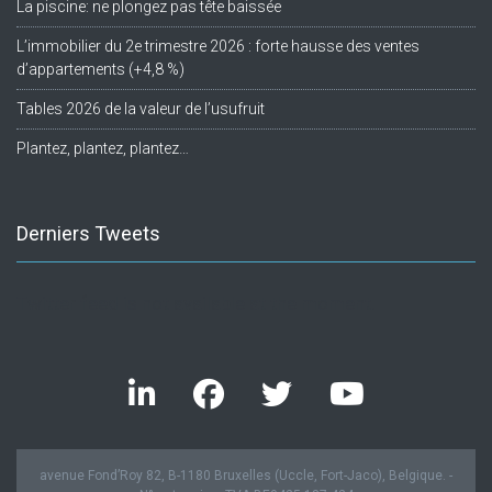
La piscine: ne plongez pas tête baissée
L’immobilier du 2e trimestre 2026 : forte hausse des ventes
d’appartements (+4,8 %)
Tables 2026 de la valeur de l’usufruit
Plantez, plantez, plantez…
Derniers Tweets
Twitter feed is not available at the moment.
avenue Fond’Roy 82, B-1180 Bruxelles (Uccle, Fort-Jaco), Belgique. -