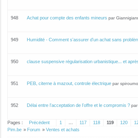
948
Achat pour compte des enfants mineurs
par Giannigian
949
Humidité - Comment s'assurer d'un achat sans problèm
950
clause suspensive régularisation urbanistique... et aprè
951
PEB, citerne à mazout, controle électrique
par spiroum
952
Délai entre l'acceptation de l'offre et le compromis ?
par
Pages :
Précédent
1
…
117
118
119
120
1
Pim.be
»
Forum
»
Ventes et achats