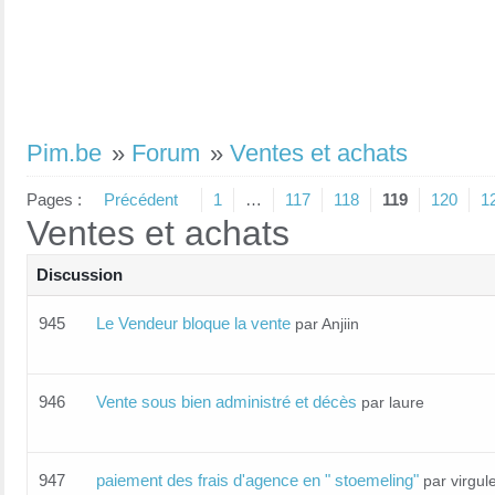
Pim.be
»
Forum
»
Ventes et achats
Pages :
Précédent
1
…
117
118
119
120
1
Ventes et achats
Discussion
945
Le Vendeur bloque la vente
par Anjiin
946
Vente sous bien administré et décès
par laure
947
paiement des frais d'agence en " stoemeling"
par virgul