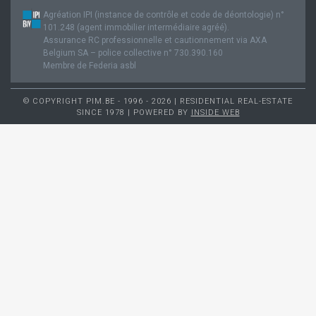
Agréation IPI (instance de contrôle et code de déontologie) n°
101.248 (agent immobilier intermédiaire agréé).
Assurance RC professionnelle et cautionnement via AXA
Belgium SA – police collective n° 730.390.160
Membre de Federia asbl
© COPYRIGHT PIM.BE - 1996 - 2026 | RESIDENTIAL REAL-ESTATE
SINCE 1978 | POWERED BY
INSIDE WEB