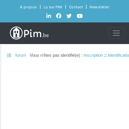
À propos
Lu sur PIM
Contact
Newsletter
forum
Vous n'êtes pas identifié(e) :
Inscription
::
Identificati