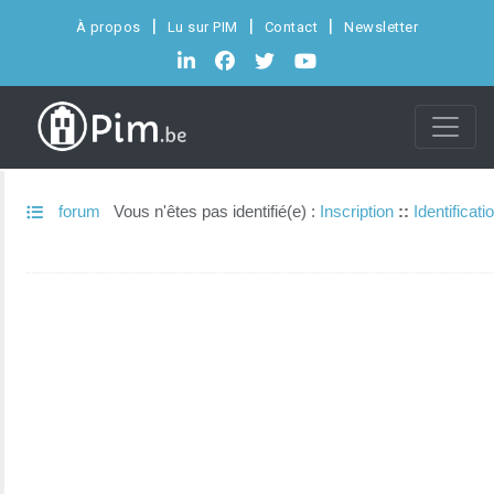
À propos
Lu sur PIM
Contact
Newsletter
forum
Vous n'êtes pas identifié(e) :
Inscription
::
Identificati