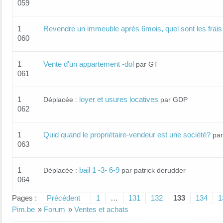
059
1
Revendre un immeuble après 6mois, quel sont les frais
060
1
Vente d'un appartement -dol
par GT
061
1
loyer et usures locatives
Déplacée :
par GDP
062
1
Quid quand le propriétaire-vendeur est une société?
par
063
1
bail 1 -3- 6-9
Déplacée :
par patrick derudder
064
Pages :
Précédent
1
…
131
132
133
134
1
Pim.be
»
Forum
»
Ventes et achats