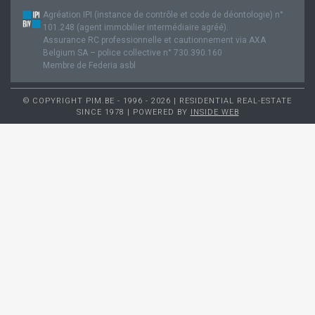
Agréation IPI (instance de contrôle et code de déontologie) n°
101.248 (agent immobilier intermédiaire agréé).
Assurance RC professionnelle et cautionnement via AXA
Belgium SA – police collective n° 730.390.160
Membre de Federia asbl
© COPYRIGHT PIM.BE - 1996 - 2026 | RESIDENTIAL REAL-ESTATE
SINCE 1978 | POWERED BY
INSIDE WEB