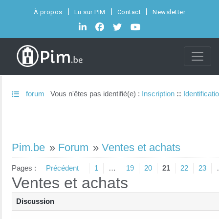
À propos
Lu sur PIM
Contact
Newsletter
forum
Vous n'êtes pas identifié(e) :
Inscription
::
Identificati
Pim.be
»
Forum
»
Ventes et achats
Pages :
Précédent
1
…
19
20
21
22
23
Ventes et achats
Discussion