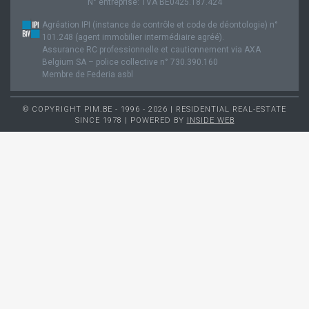
N° entreprise: TVA BE0425.187.424
Agréation IPI (instance de contrôle et code de déontologie) n°
101.248 (agent immobilier intermédiaire agréé).
Assurance RC professionnelle et cautionnement via AXA
Belgium SA – police collective n° 730.390.160
Membre de Federia asbl
© COPYRIGHT PIM.BE - 1996 - 2026 | RESIDENTIAL REAL-ESTATE
SINCE 1978 | POWERED BY
INSIDE WEB