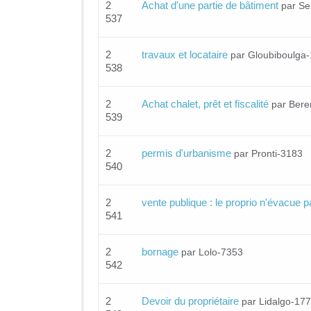
2
Achat d'une partie de bâtiment
par Se
537
2
travaux et locataire
par Gloubiboulga
538
2
Achat chalet, prêt et fiscalité
par Ber
539
2
permis d'urbanisme
par Pronti-3183
540
2
vente publique : le proprio n'évacue 
541
2
bornage
par Lolo-7353
542
2
Devoir du propriétaire
par Lidalgo-17