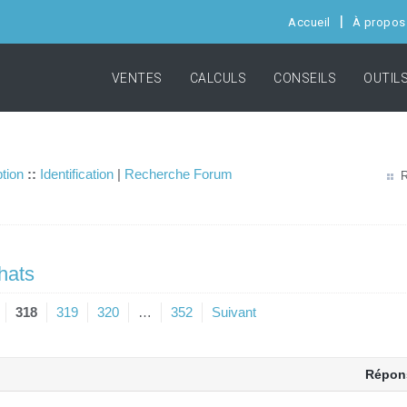
Accueil
À propos
VENTES
CALCULS
CONSEILS
OUTIL
ption
::
Identification
|
Recherche Forum
R
hats
318
319
320
…
352
Suivant
Répon