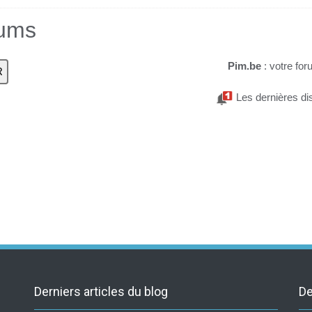
rums
Pim.be
: votre for
Les dernières di
Derniers articles du blog
De