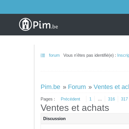
forum
Vous n'êtes pas identifié(e) :
Inscri
Pim.be
»
Forum
»
Ventes et ac
Pages :
Précédent
1
…
316
317
Ventes et achats
Discussion