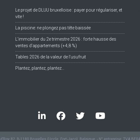
Le projet de DLUU bruxelloise : payer pour régulariser, et
Tw
vite !
La piscine: ne plongez pas tête baissée
L’immobilier du 2e trimestre 2026 : forte hausse des
ventes d’appartements (+4,8 %)
Tables 2026 de la valeur de l’usufruit
Plantez, plantez, plantez…
’Roy 82, B-1180 Bruxelles (Uccle, Fort-Jaco), Belgique. - N° entreprise: TVA BE