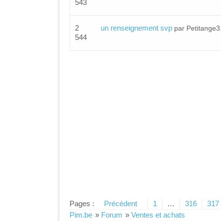
543
2
un renseignement svp
par Petitange
544
Pages :
Précédent
1
…
316
317
Pim.be
»
Forum
»
Ventes et achats