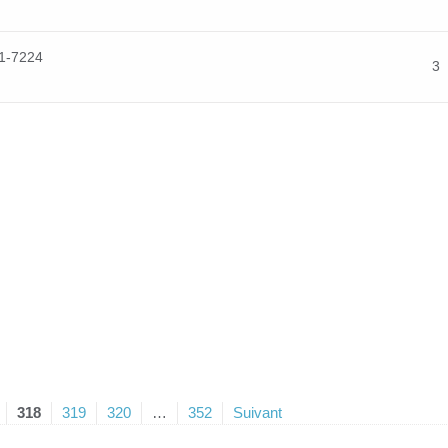
31-7224
3
318
319
320
…
352
Suivant