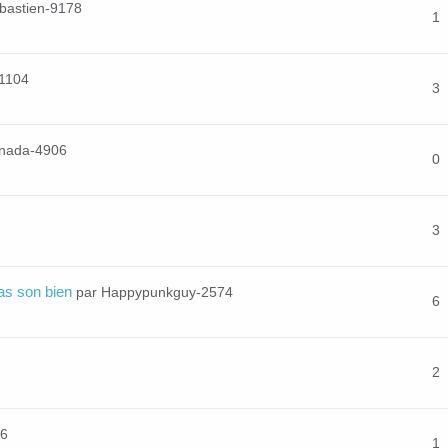
bastien-9178
1
-1104
3
enada-4906
0
3
pas son bien
par Happypunkguy-2574
6
2
76
1