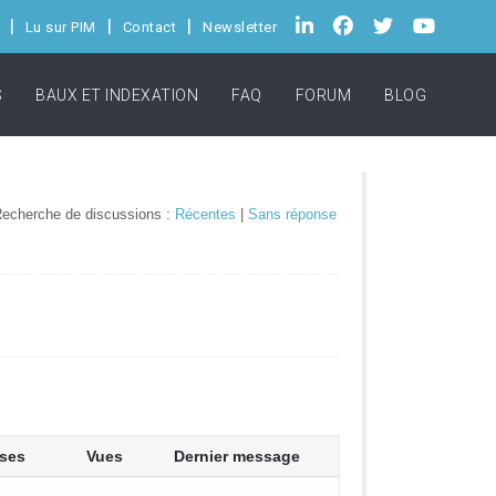
Lu sur PIM
Contact
Newsletter
S
BAUX ET INDEXATION
FAQ
FORUM
BLOG
echerche de discussions :
Récentes
|
Sans réponse
ses
Vues
Dernier message