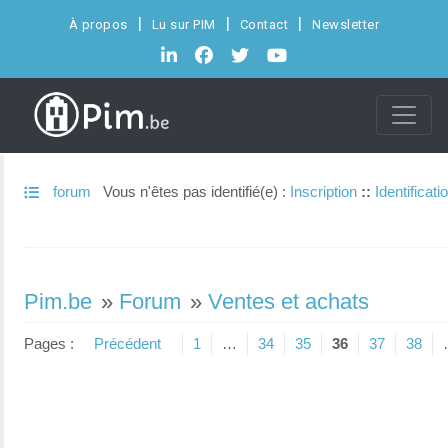
À propos
Lu sur PIM
Contact
Newsletter
forum
Vous n'êtes pas identifié(e) :
Inscription
::
Identificati
Pim.be
»
Forum
»
Ventes et achats
Pages :
Précédent
1
…
34
35
36
37
38