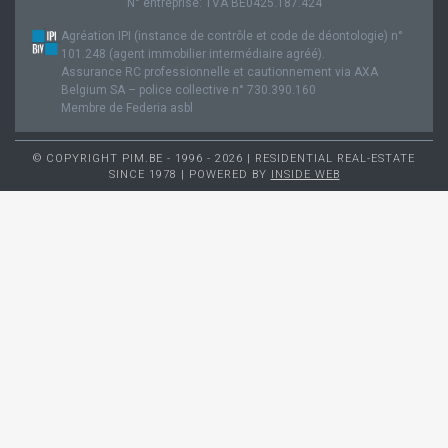
N° entreprise: TVA BE0425.187.424
Agréation IPI (instance de contrôle et code de déontologie) n°
101.248 (agent immobilier intermédiaire agréé).
Assurance RC professionnelle et cautionnement via AXA
Belgium SA – police collective n° 730.390.160
Membre de Federia asbl
© COPYRIGHT PIM.BE - 1996 - 2026 | RESIDENTIAL REAL-ESTATE
SINCE 1978 | POWERED BY
INSIDE WEB