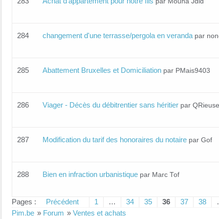
283
Achat d'appartement pour notre fils
par Mouna Jdid
284
changement d'une terrasse/pergola en veranda
par non
285
Abattement Bruxelles et Domiciliation
par PMais9403
286
Viager - Décès du débitrentier sans héritier
par QRieus
287
Modification du tarif des honoraires du notaire
par Gof
288
Bien en infraction urbanistique
par Marc Tof
Pages :
Précédent
1
…
34
35
36
37
38
Pim.be
»
Forum
»
Ventes et achats