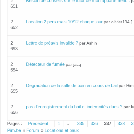
2
Besoin de conseils sur le futur de mon appartement...
p
691
2
Location 2 pers mais 10/12 chaque jour
par olivier134
[
692
2
Lettre de préavis invalide ?
par Ashin
693
2
Détecteur de fumée
par jacq
694
2
Dégradation de la salle de bain en cours de bail
par Him
695
2
pas d'enregistrement du bail et indemnités dues ?
par l
696
Pages :
Précédent
1
…
335
336
337
338
3
Pim.be
»
Forum
»
Locations et baux