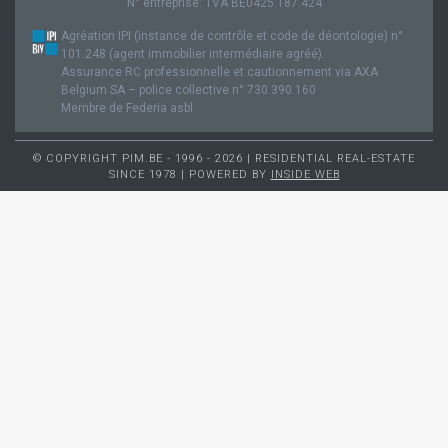
N° entreprise: TVA BE0425.187.424
Agréation IPI (instance de contrôle et code de déontologie) n°
101.248 (agent immobilier intermédiaire agréé).
Assurance RC professionnelle et cautionnement via AXA
Belgium SA – police collective n° 730.390.160
Membre de Federia asbl
© COPYRIGHT PIM.BE - 1996 - 2026 | RESIDENTIAL REAL-ESTATE
SINCE 1978 | POWERED BY
INSIDE WEB